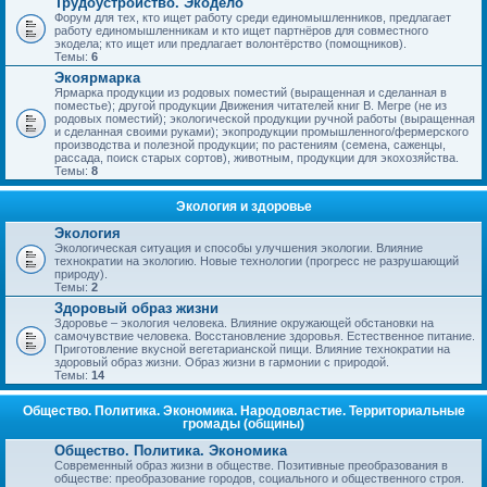
Трудоустройство. Экодело
Форум для тех, кто ищет работу среди единомышленников, предлагает
работу единомышленникам и кто ищет партнёров для совместного
экодела; кто ищет или предлагает волонтёрство (помощников).
Темы:
6
Экоярмарка
Ярмарка продукции из родовых поместий (выращенная и сделанная в
поместье); другой продукции Движения читателей книг В. Мегре (не из
родовых поместий); экологической продукции ручной работы (выращенная
и сделанная своими руками); экопродукции промышленного/фермерского
производства и полезной продукции; по растениям (семена, саженцы,
рассада, поиск старых сортов), животным, продукции для экохозяйства.
Темы:
8
Экология и здоровье
Экология
Экологическая ситуация и способы улучшения экологии. Влияние
технократии на экологию. Новые технологии (прогресс не разрушающий
природу).
Темы:
2
Здоровый образ жизни
Здоровье – экология человека. Влияние окружающей обстановки на
самочувствие человека. Восстановление здоровья. Естественное питание.
Приготовление вкусной вегетарианской пищи. Влияние технократии на
здоровый образ жизни. Образ жизни в гармонии с природой.
Темы:
14
Общество. Политика. Экономика. Народовластие. Территориальные
громады (общины)
Общество. Политика. Экономика
Современный образ жизни в обществе. Позитивные преобразования в
обществе: преобразование городов, социального и общественного строя.