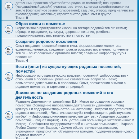
детальных проектов обустройства родовых поместий; планировка
(ландшафтный дизайн) участка; растения; культура хозяйствования на
земле (безпахотное землепользование); сад, лес, огород, пруд на участке;
пчеловедение; животные; строительство дома, быт и другое.
Темы:
9
Образ жизни в поместье
Образ жизни в пространстве Любви на гектаре родовой земли: семья;
обряды и праздники; культура; здоровье; питание; ремёсла;
предпринимательство, творчество в поместье.
Создание родового поселения
Опыт создания поселений нового типа: формирование коллектива
единомышленников; создание проекта родового поселения; получение
земли – опыт общения с органами власти; создание инфраструктуры
поселения.
Темы:
4
Вести (опыт) из существующих родовых поселений,
поместий
Информация из существующих родовых поселений: добрососедство -
отношения в поселении, решение совместных вопросов - вече;
совместная деятельность в поселении. Опыт, впечатления о жизни в
родовом поместье, в гармонии с природой.
Движение по созданию родовых поместий и его
деятельность
Развитие Движения читателей книг В.Н. Мегре по созданию родовых
поместий. Освещение направлений деятельности Движения: - Фонд
культуры и поддержки творчества «Анастасия»; - Встречи представителей
родовых поселений; - Читательские клубы (информация о действующих
клубах); - Информационно-аналитические центры; - Академия родовых
поместий; - Родная партия; - Общественная организация читателей книг В.
Мегре; - Сообщество предпринимателей с чистыми помыслами; - Караван
Любви Солнечных Бардов; - Другие общественные организации,
учреждения, предприятия, объединения граждан, поддерживающие идею о
родовом поместье.
Темы:
5