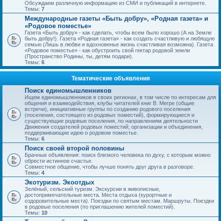
Обсуждаем различную информацию из СМИ и публикаций в интернете.
Темы:
7
Международные газеты «Быть добру», «Родная газета» и
«Родовое поместье»
Газета «Быть добру» - как сделать, чтобы всем было хорошо (А на Земле
быть добру!). Газета «Родная газета» - как создать счастливую и любящую
семью (Лишь в любви и вдохновенье жизнь счастливая возможна). Газета
«Родовое поместье» - как обустроить свой гектар родовой земли
(Пространство Родины, ты, детям подари).
Темы:
6
Тематические объявления
Поиск единомышленников
Ищем единомышленников в своих регионах, в том числе по интересам для
общения и взаимодействия, клубы читателей книг В. Мегре (общие
встречи), инициативные группы по созданию родового поселения
(поселения, состоящего из родовых поместий), формирующиеся и
существующие родовые поселения, по направлениям деятельности
Движения создателей родовых поместий; организации и объединения,
поддерживающие идею о родовом поместье.
Темы:
6
Поиск своей второй половины
Брачные объявления: поиск близкого человека по духу, с которым можно
обрести истинное счастье.
Совместное общение, чтобы лучше понять друг друга в разговоре.
Темы:
4
Экотуризм. Экоотдых
Зелёный, сельский туризм. Экскурсии в живописные,
достопримечательные места. Места отдыха (курортные и
оздоровительные места). Поездки по святым местам. Маршруты. Поездки
в родовые поселения (по приглашению жителей поместий).
Темы:
10