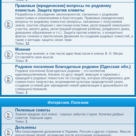
Правовые (юридические) вопросы по родовому
поместью. Защита против клеветы
Разработка и обсуждение законопроектов, связанных с родовыми
поместьями и изменениями в Конституцию. Правовые (юридические)
вопросы по родовому поместью (вопросы, связанные с получением
земли, опытом общения с местными властями, регистрацией земельного
участка, жилого дома, регистрацией рождения ребёнка, рождённого дома,
домашнее образование и т.п.). Защита против клеветы: о конкретных
фактах гонения и притеснения Движения по созданию родовых поместий, а
также о методах защиты своих прав.
Темы:
12
Мнения
Различные мнения, в том числе идеи Анастасии в книгах В. Н. Мегре.
Оставляйте свои мысли.
Темы:
9
Родовое поселение Благодатные родники (Одесская обл.)
Родовое поселение Благодатные родники – это коллектив
единомышленников, близких по духу людей, живущих в гармонии с
природой в родовых поместьях по соседству, которые объединились для
совместного творчества, возрождения культуры прародителей своих,
создания условий для зарождения новой цивилизации и дальнейшего её
совершенствования.
Темы:
3
Интересное. Полезное
Полезные советы
Знания предков: всё новое - хорошо забытое старое. Копилка добрых
советов. Хорошие идеи.
Темы:
1
Дольмены
Местонахождение дольменов в Украине, России и других странах. Мысли,
впечатления людей, возникшие после посещения дольменов).