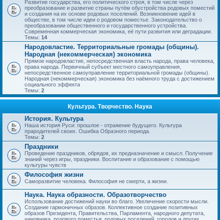
Развитие государства, его политического строя, в том числе через
преобразование и развитие страны путём обустройства родовых поместий
и создания на их основе родовых поселений. Возникновение идей в
обществе, в том числе идеи о родовом поместье. Законодательство о
преобразовании общественного и государственного устройства.
Современная коммерческая экономика, её пути развития или деградации.
Темы:
14
Народовластие. Территориальные громады (общины).
Народная (некоммерческая) экономика
Прямое народовластие, непосредственная власть народа, права человека,
права народа. Первичный субъект местного самоуправления,
непосредственное самоуправление территориальной громады (общины).
Народная (некоммерческая) экономика без наёмного труда с достижением
социального эффекта
Темы:
2
Культура. Творчество. Наука
История. Культура
Наша история Руси: прошлое - отражение будущего. Культура
прародителей своих. Ошибка Образного периода.
Темы:
2
Праздники
Проведение праздников, обрядов, их предназначение и смысл. Получение
знаний через игры, праздники. Воспитание и образование с помощью
культуры чувств
Философия жизни
Саморазвитие человека. Философия не смерти, а жизни.
Наука. Наука образности. Образотворчество
Использование достижений науки во благо. Увеличение скорости мысли.
Создание гармоничных образов. Коллективное создание позитивных
образов Президента, Правительства, Парламента, народного депутата,
чиновника, родового поместья, родовых поселений, городов и других