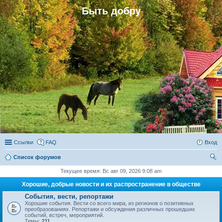
Быть добру
Ссылки
FAQ
Вход
Список форумов
ои
Текущее время: Вс авг 09, 2026 9:08 am
ск
Хорошие, добрые новости и их распространение в обществе
События, вести, репортажи
Хорошие события. Вести со всего мира, из регионов о позитивных
преобразованиях. Репортажи и обсуждения различных прошедших
событий, встреч, мероприятий.
Темы:
211