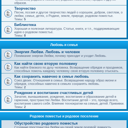
образов.
Творчество
Песни, поэзия и другое творчество людей о хорошем, добром, светлом, о
любви, семье, детях, о Родине, земле, природе, родовом поместье.
Темы:
5
Библиотека
Хорошая и полезная литература. Статьи, книги, и т.п., поддерживающие
идею о родовом поместье.
Темы:
8
Любовь и семья
Энергия Любви. Любовь и человек
Понимание энергии Любви, почему приходит и уходит Любовь.
Как найти свою вторую половину
Как найти близкого по духу человека. Возвращение обрядов и праздников,
способных помочь каждому человеку свою вторую половину отыскать.
Как сохранить навечно в семье любовь
Союз двоих. Отношения в семье. Возвращение народу образ жизни и
обрядов, способных навечно в семьях сохранять любовь.
Темы:
2
Рождение и воспитание счастливых детей
Зачатие, вынашивание, рождение, воспитание и образование детей в
гармонии, пространстве Любви. Воспитание детей – это, прежде всего,
воспитание самого себя. Влияние технократии на семью, детей. Прививки.
Темы:
2
Родовое поместье и родовое поселение
Обустройство родового поместья
Создание пространства Любви на своей земле родовой; важность