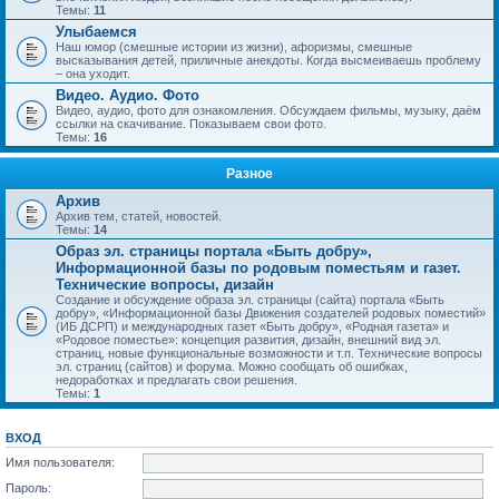
Темы:
11
Улыбаемся
Наш юмор (смешные истории из жизни), афоризмы, смешные
высказывания детей, приличные анекдоты. Когда высмеиваешь проблему
– она уходит.
Видео. Аудио. Фото
Видео, аудио, фото для ознакомления. Обсуждаем фильмы, музыку, даём
ссылки на скачивание. Показываем свои фото.
Темы:
16
Разное
Архив
Архив тем, статей, новостей.
Темы:
14
Образ эл. страницы портала «Быть добру»,
Информационной базы по родовым поместьям и газет.
Технические вопросы, дизайн
Создание и обсуждение образа эл. страницы (сайта) портала «Быть
добру», «Информационной базы Движения создателей родовых поместий»
(ИБ ДСРП) и международных газет «Быть добру», «Родная газета» и
«Родовое поместье»: концепция развития, дизайн, внешний вид эл.
страниц, новые функциональные возможности и т.п. Технические вопросы
эл. страниц (сайтов) и форума. Можно сообщать об ошибках,
недоработках и предлагать свои решения.
Темы:
1
ВХОД
Имя пользователя:
Пароль: