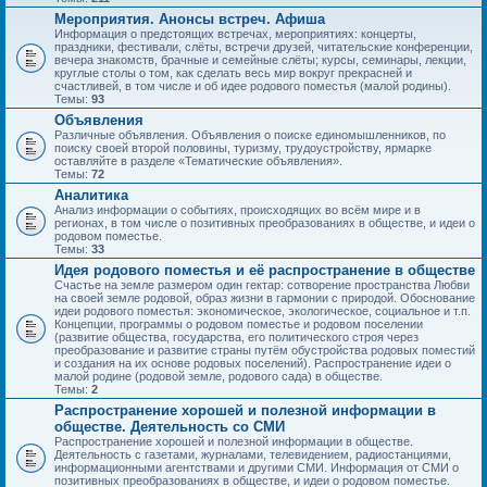
Мероприятия. Анонсы встреч. Афиша
Информация о предстоящих встречах, мероприятиях: концерты,
праздники, фестивали, слёты, встречи друзей, читательские конференции,
вечера знакомств, брачные и семейные слёты; курсы, семинары, лекции,
круглые столы о том, как сделать весь мир вокруг прекрасней и
счастливей, в том числе и об идее родового поместья (малой родины).
Темы:
93
Объявления
Различные объявления. Объявления о поиске единомышленников, по
поиску своей второй половины, туризму, трудоустройству, ярмарке
оставляйте в разделе «Тематические объявления».
Темы:
72
Аналитика
Анализ информации о событиях, происходящих во всём мире и в
регионах, в том числе о позитивных преобразованиях в обществе, и идеи о
родовом поместье.
Темы:
33
Идея родового поместья и её распространение в обществе
Счастье на земле размером один гектар: сотворение пространства Любви
на своей земле родовой, образ жизни в гармонии с природой. Обоснование
идеи родового поместья: экономическое, экологическое, социальное и т.п.
Концепции, программы о родовом поместье и родовом поселении
(развитие общества, государства, его политического строя через
преобразование и развитие страны путём обустройства родовых поместий
и создания на их основе родовых поселений). Распространение идеи о
малой родине (родовой земле, родового сада) в обществе.
Темы:
2
Распространение хорошей и полезной информации в
обществе. Деятельность со СМИ
Распространение хорошей и полезной информации в обществе.
Деятельность с газетами, журналами, телевидением, радиостанциями,
информационными агентствами и другими СМИ. Информация от СМИ о
позитивных преобразованиях в обществе, и идеи о родовом поместье.