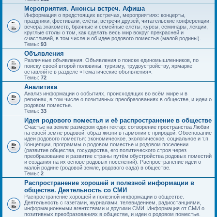
Мероприятия. Анонсы встреч. Афиша
Информация о предстоящих встречах, мероприятиях: концерты,
праздники, фестивали, слёты, встречи друзей, читательские конференции,
вечера знакомств, брачные и семейные слёты; курсы, семинары, лекции,
круглые столы о том, как сделать весь мир вокруг прекрасней и
счастливей, в том числе и об идее родового поместья (малой родины).
Темы:
93
Объявления
Различные объявления. Объявления о поиске единомышленников, по
поиску своей второй половины, туризму, трудоустройству, ярмарке
оставляйте в разделе «Тематические объявления».
Темы:
72
Аналитика
Анализ информации о событиях, происходящих во всём мире и в
регионах, в том числе о позитивных преобразованиях в обществе, и идеи о
родовом поместье.
Темы:
33
Идея родового поместья и её распространение в обществе
Счастье на земле размером один гектар: сотворение пространства Любви
на своей земле родовой, образ жизни в гармонии с природой. Обоснование
идеи родового поместья: экономическое, экологическое, социальное и т.п.
Концепции, программы о родовом поместье и родовом поселении
(развитие общества, государства, его политического строя через
преобразование и развитие страны путём обустройства родовых поместий
и создания на их основе родовых поселений). Распространение идеи о
малой родине (родовой земле, родового сада) в обществе.
Темы:
2
Распространение хорошей и полезной информации в
обществе. Деятельность со СМИ
Распространение хорошей и полезной информации в обществе.
Деятельность с газетами, журналами, телевидением, радиостанциями,
информационными агентствами и другими СМИ. Информация от СМИ о
позитивных преобразованиях в обществе, и идеи о родовом поместье.