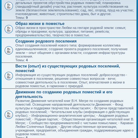
детальных проектов обустройства родовых поместий; планировка
(ландшафтный дизайн) участка; растения; культура хозяйствования на
земле (безпахотное землепользование); сад, лес, огород, пруд на участке;
пчеловедение; животные; строительство дома, быт и другое.
Темы:
9
Образ жизни в поместье
Образ жизни в пространстве Любви на гектаре родовой земли: семья;
обряды и праздники; культура; здоровье; питание; ремёсла;
предпринимательство, творчество в поместье.
Создание родового поселения
Опыт создания поселений нового типа: формирование коллектива
единомышленников; создание проекта родового поселения; получение
земли – опыт общения с органами власти; создание инфраструктуры
поселения.
Темы:
4
Вести (опыт) из существующих родовых поселений,
поместий
Информация из существующих родовых поселений: добрососедство -
отношения в поселении, решение совместных вопросов - вече;
совместная деятельность в поселении. Опыт, впечатления о жизни в
родовом поместье, в гармонии с природой.
Движение по созданию родовых поместий и его
деятельность
Развитие Движения читателей книг В.Н. Мегре по созданию родовых
поместий. Освещение направлений деятельности Движения: - Фонд
культуры и поддержки творчества «Анастасия»; - Встречи представителей
родовых поселений; - Читательские клубы (информация о действующих
клубах); - Информационно-аналитические центры; - Академия родовых
поместий; - Родная партия; - Общественная организация читателей книг В.
Мегре; - Сообщество предпринимателей с чистыми помыслами; - Караван
Любви Солнечных Бардов; - Другие общественные организации,
учреждения, предприятия, объединения граждан, поддерживающие идею о
родовом поместье.
Темы:
5