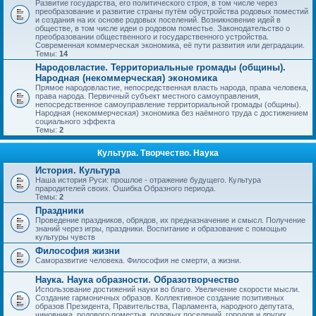
Развитие государства, его политического строя, в том числе через
преобразование и развитие страны путём обустройства родовых поместий
и создания на их основе родовых поселений. Возникновение идей в
обществе, в том числе идеи о родовом поместье. Законодательство о
преобразовании общественного и государственного устройства.
Современная коммерческая экономика, её пути развития или деградации.
Темы:
14
Народовластие. Территориальные громады (общины).
Народная (некоммерческая) экономика
Прямое народовластие, непосредственная власть народа, права человека,
права народа. Первичный субъект местного самоуправления,
непосредственное самоуправление территориальной громады (общины).
Народная (некоммерческая) экономика без наёмного труда с достижением
социального эффекта
Темы:
2
Культура. Творчество. Наука
История. Культура
Наша история Руси: прошлое - отражение будущего. Культура
прародителей своих. Ошибка Образного периода.
Темы:
2
Праздники
Проведение праздников, обрядов, их предназначение и смысл. Получение
знаний через игры, праздники. Воспитание и образование с помощью
культуры чувств
Философия жизни
Саморазвитие человека. Философия не смерти, а жизни.
Наука. Наука образности. Образотворчество
Использование достижений науки во благо. Увеличение скорости мысли.
Создание гармоничных образов. Коллективное создание позитивных
образов Президента, Правительства, Парламента, народного депутата,
чиновника, родового поместья, родовых поселений, городов и других