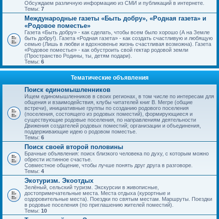
Обсуждаем различную информацию из СМИ и публикаций в интернете.
Темы:
7
Международные газеты «Быть добру», «Родная газета» и
«Родовое поместье»
Газета «Быть добру» - как сделать, чтобы всем было хорошо (А на Земле
быть добру!). Газета «Родная газета» - как создать счастливую и любящую
семью (Лишь в любви и вдохновенье жизнь счастливая возможна). Газета
«Родовое поместье» - как обустроить свой гектар родовой земли
(Пространство Родины, ты, детям подари).
Темы:
6
Тематические объявления
Поиск единомышленников
Ищем единомышленников в своих регионах, в том числе по интересам для
общения и взаимодействия, клубы читателей книг В. Мегре (общие
встречи), инициативные группы по созданию родового поселения
(поселения, состоящего из родовых поместий), формирующиеся и
существующие родовые поселения, по направлениям деятельности
Движения создателей родовых поместий; организации и объединения,
поддерживающие идею о родовом поместье.
Темы:
6
Поиск своей второй половины
Брачные объявления: поиск близкого человека по духу, с которым можно
обрести истинное счастье.
Совместное общение, чтобы лучше понять друг друга в разговоре.
Темы:
4
Экотуризм. Экоотдых
Зелёный, сельский туризм. Экскурсии в живописные,
достопримечательные места. Места отдыха (курортные и
оздоровительные места). Поездки по святым местам. Маршруты. Поездки
в родовые поселения (по приглашению жителей поместий).
Темы:
10