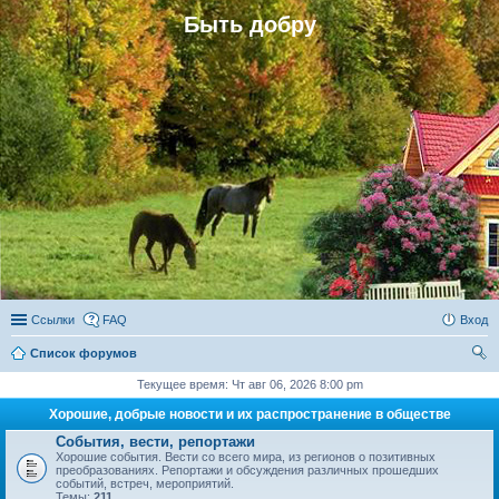
Быть добру
Ссылки
FAQ
Вход
Список форумов
ои
Текущее время: Чт авг 06, 2026 8:00 pm
ск
Хорошие, добрые новости и их распространение в обществе
События, вести, репортажи
Хорошие события. Вести со всего мира, из регионов о позитивных
преобразованиях. Репортажи и обсуждения различных прошедших
событий, встреч, мероприятий.
Темы:
211