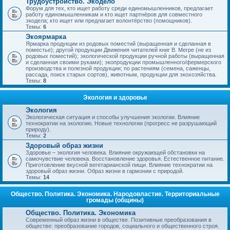
Трудоустройство. Экодело
Форум для тех, кто ищет работу среди единомышленников, предлагает
работу единомышленникам и кто ищет партнёров для совместного
экодела; кто ищет или предлагает волонтёрство (помощников).
Темы:
6
Экоярмарка
Ярмарка продукции из родовых поместий (выращенная и сделанная в
поместье); другой продукции Движения читателей книг В. Мегре (не из
родовых поместий); экологической продукции ручной работы (выращенная
и сделанная своими руками); экопродукции промышленного/фермерского
производства и полезной продукции; по растениям (семена, саженцы,
рассада, поиск старых сортов), животным, продукции для экохозяйства.
Темы:
8
Экология и здоровье
Экология
Экологическая ситуация и способы улучшения экологии. Влияние
технократии на экологию. Новые технологии (прогресс не разрушающий
природу).
Темы:
2
Здоровый образ жизни
Здоровье – экология человека. Влияние окружающей обстановки на
самочувствие человека. Восстановление здоровья. Естественное питание.
Приготовление вкусной вегетарианской пищи. Влияние технократии на
здоровый образ жизни. Образ жизни в гармонии с природой.
Темы:
14
Общество. Политика. Экономика. Народовластие. Территориальные
громады (общины)
Общество. Политика. Экономика
Современный образ жизни в обществе. Позитивные преобразования в
обществе: преобразование городов, социального и общественного строя.