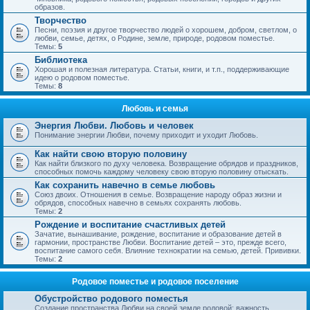
образов.
Творчество
Песни, поэзия и другое творчество людей о хорошем, добром, светлом, о
любви, семье, детях, о Родине, земле, природе, родовом поместье.
Темы:
5
Библиотека
Хорошая и полезная литература. Статьи, книги, и т.п., поддерживающие
идею о родовом поместье.
Темы:
8
Любовь и семья
Энергия Любви. Любовь и человек
Понимание энергии Любви, почему приходит и уходит Любовь.
Как найти свою вторую половину
Как найти близкого по духу человека. Возвращение обрядов и праздников,
способных помочь каждому человеку свою вторую половину отыскать.
Как сохранить навечно в семье любовь
Союз двоих. Отношения в семье. Возвращение народу образ жизни и
обрядов, способных навечно в семьях сохранять любовь.
Темы:
2
Рождение и воспитание счастливых детей
Зачатие, вынашивание, рождение, воспитание и образование детей в
гармонии, пространстве Любви. Воспитание детей – это, прежде всего,
воспитание самого себя. Влияние технократии на семью, детей. Прививки.
Темы:
2
Родовое поместье и родовое поселение
Обустройство родового поместья
Создание пространства Любви на своей земле родовой; важность