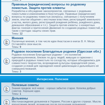
Правовые (юридические) вопросы по родовому
поместью. Защита против клеветы
Разработка и обсуждение законопроектов, связанных с родовыми
поместьями и изменениями в Конституцию. Правовые (юридические)
вопросы по родовому поместью (вопросы, связанные с получением
земли, опытом общения с местными властями, регистрацией земельного
участка, жилого дома, регистрацией рождения ребёнка, рождённого дома,
домашнее образование и т.п.). Защита против клеветы: о конкретных
фактах гонения и притеснения Движения по созданию родовых поместий, а
также о методах защиты своих прав.
Темы:
12
Мнения
Различные мнения, в том числе идеи Анастасии в книгах В. Н. Мегре.
Оставляйте свои мысли.
Темы:
9
Родовое поселение Благодатные родники (Одесская обл.)
Родовое поселение Благодатные родники – это коллектив
единомышленников, близких по духу людей, живущих в гармонии с
природой в родовых поместьях по соседству, которые объединились для
совместного творчества, возрождения культуры прародителей своих,
создания условий для зарождения новой цивилизации и дальнейшего её
совершенствования.
Темы:
3
Интересное. Полезное
Полезные советы
Знания предков: всё новое - хорошо забытое старое. Копилка добрых
советов. Хорошие идеи.
Темы:
1
Дольмены
Местонахождение дольменов в Украине, России и других странах. Мысли,
впечатления людей, возникшие после посещения дольменов).