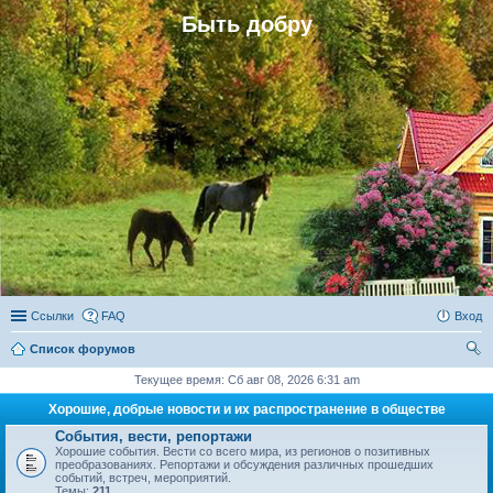
Быть добру
Ссылки
FAQ
Вход
Список форумов
ои
Текущее время: Сб авг 08, 2026 6:31 am
ск
Хорошие, добрые новости и их распространение в обществе
События, вести, репортажи
Хорошие события. Вести со всего мира, из регионов о позитивных
преобразованиях. Репортажи и обсуждения различных прошедших
событий, встреч, мероприятий.
Темы:
211