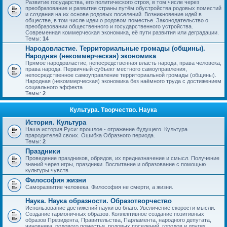
Развитие государства, его политического строя, в том числе через
преобразование и развитие страны путём обустройства родовых поместий
и создания на их основе родовых поселений. Возникновение идей в
обществе, в том числе идеи о родовом поместье. Законодательство о
преобразовании общественного и государственного устройства.
Современная коммерческая экономика, её пути развития или деградации.
Темы:
14
Народовластие. Территориальные громады (общины).
Народная (некоммерческая) экономика
Прямое народовластие, непосредственная власть народа, права человека,
права народа. Первичный субъект местного самоуправления,
непосредственное самоуправление территориальной громады (общины).
Народная (некоммерческая) экономика без наёмного труда с достижением
социального эффекта
Темы:
2
Культура. Творчество. Наука
История. Культура
Наша история Руси: прошлое - отражение будущего. Культура
прародителей своих. Ошибка Образного периода.
Темы:
2
Праздники
Проведение праздников, обрядов, их предназначение и смысл. Получение
знаний через игры, праздники. Воспитание и образование с помощью
культуры чувств
Философия жизни
Саморазвитие человека. Философия не смерти, а жизни.
Наука. Наука образности. Образотворчество
Использование достижений науки во благо. Увеличение скорости мысли.
Создание гармоничных образов. Коллективное создание позитивных
образов Президента, Правительства, Парламента, народного депутата,
чиновника, родового поместья, родовых поселений, городов и других