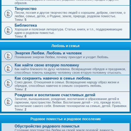
образов.
Творчество
Песни, поэзия и другое творчество людей о хорошем, добром, светлом, о
любви, семье, детях, о Родине, земле, природе, родовом поместье.
Темы:
5
Библиотека
Хорошая и полезная литература. Статьи, книги, и т.п., поддерживающие
идею о родовом поместье.
Темы:
8
Любовь и семья
Энергия Любви. Любовь и человек
Понимание энергии Любви, почему приходит и уходит Любовь.
Как найти свою вторую половину
Как найти близкого по духу человека. Возвращение обрядов и праздников,
способных помочь каждому человеку свою вторую половину отыскать.
Как сохранить навечно в семье любовь
Союз двоих. Отношения в семье. Возвращение народу образ жизни и
обрядов, способных навечно в семьях сохранять любовь.
Темы:
2
Рождение и воспитание счастливых детей
Зачатие, вынашивание, рождение, воспитание и образование детей в
гармонии, пространстве Любви. Воспитание детей – это, прежде всего,
воспитание самого себя. Влияние технократии на семью, детей. Прививки.
Темы:
2
Родовое поместье и родовое поселение
Обустройство родового поместья
Создание пространства Любви на своей земле родовой; важность