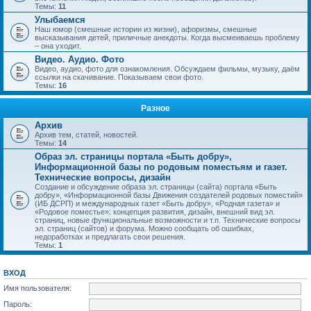
Темы:
11
Улыбаемся
Наш юмор (смешные истории из жизни), афоризмы, смешные
высказывания детей, приличные анекдоты. Когда высмеиваешь проблему
– она уходит.
Видео. Аудио. Фото
Видео, аудио, фото для ознакомления. Обсуждаем фильмы, музыку, даём
ссылки на скачивание. Показываем свои фото.
Темы:
16
Разное
Архив
Архив тем, статей, новостей.
Темы:
14
Образ эл. страницы портала «Быть добру»,
Информационной базы по родовым поместьям и газет.
Технические вопросы, дизайн
Создание и обсуждение образа эл. страницы (сайта) портала «Быть
добру», «Информационной базы Движения создателей родовых поместий»
(ИБ ДСРП) и международных газет «Быть добру», «Родная газета» и
«Родовое поместье»: концепция развития, дизайн, внешний вид эл.
страниц, новые функциональные возможности и т.п. Технические вопросы
эл. страниц (сайтов) и форума. Можно сообщать об ошибках,
недоработках и предлагать свои решения.
Темы:
1
ВХОД
Имя пользователя:
Пароль: