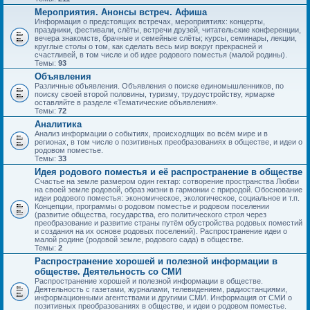
Мероприятия. Анонсы встреч. Афиша
Информация о предстоящих встречах, мероприятиях: концерты,
праздники, фестивали, слёты, встречи друзей, читательские конференции,
вечера знакомств, брачные и семейные слёты; курсы, семинары, лекции,
круглые столы о том, как сделать весь мир вокруг прекрасней и
счастливей, в том числе и об идее родового поместья (малой родины).
Темы:
93
Объявления
Различные объявления. Объявления о поиске единомышленников, по
поиску своей второй половины, туризму, трудоустройству, ярмарке
оставляйте в разделе «Тематические объявления».
Темы:
72
Аналитика
Анализ информации о событиях, происходящих во всём мире и в
регионах, в том числе о позитивных преобразованиях в обществе, и идеи о
родовом поместье.
Темы:
33
Идея родового поместья и её распространение в обществе
Счастье на земле размером один гектар: сотворение пространства Любви
на своей земле родовой, образ жизни в гармонии с природой. Обоснование
идеи родового поместья: экономическое, экологическое, социальное и т.п.
Концепции, программы о родовом поместье и родовом поселении
(развитие общества, государства, его политического строя через
преобразование и развитие страны путём обустройства родовых поместий
и создания на их основе родовых поселений). Распространение идеи о
малой родине (родовой земле, родового сада) в обществе.
Темы:
2
Распространение хорошей и полезной информации в
обществе. Деятельность со СМИ
Распространение хорошей и полезной информации в обществе.
Деятельность с газетами, журналами, телевидением, радиостанциями,
информационными агентствами и другими СМИ. Информация от СМИ о
позитивных преобразованиях в обществе, и идеи о родовом поместье.