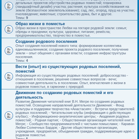
детальных проектов обустройства родовых поместий; планировка
(ландшафтный дизайн) участка; растения; культура хозяйствования на
земле (безпахотное землепользование); сад, лес, огород, пруд на участке;
пчеловедение; животные; строительство дома, быт и другое.
Темы:
9
Образ жизни в поместье
Образ жизни в пространстве Любви на гектаре родовой земли: семья;
обряды и праздники; культура; здоровье; питание; ремёсла;
предпринимательство, творчество в поместье.
Создание родового поселения
Опыт создания поселений нового типа: формирование коллектива
единомышленников; создание проекта родового поселения; получение
земли – опыт общения с органами власти; создание инфраструктуры
поселения.
Темы:
4
Вести (опыт) из существующих родовых поселений,
поместий
Информация из существующих родовых поселений: добрососедство -
отношения в поселении, решение совместных вопросов - вече;
совместная деятельность в поселении. Опыт, впечатления о жизни в
родовом поместье, в гармонии с природой.
Движение по созданию родовых поместий и его
деятельность
Развитие Движения читателей книг В.Н. Мегре по созданию родовых
поместий. Освещение направлений деятельности Движения: - Фонд
культуры и поддержки творчества «Анастасия»; - Встречи представителей
родовых поселений; - Читательские клубы (информация о действующих
клубах); - Информационно-аналитические центры; - Академия родовых
поместий; - Родная партия; - Общественная организация читателей книг В.
Мегре; - Сообщество предпринимателей с чистыми помыслами; - Караван
Любви Солнечных Бардов; - Другие общественные организации,
учреждения, предприятия, объединения граждан, поддерживающие идею о
родовом поместье.
Темы:
5