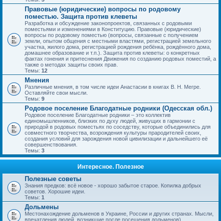
Правовые (юридические) вопросы по родовому
поместью. Защита против клеветы
Разработка и обсуждение законопроектов, связанных с родовыми
поместьями и изменениями в Конституцию. Правовые (юридические)
вопросы по родовому поместью (вопросы, связанные с получением
земли, опытом общения с местными властями, регистрацией земельного
участка, жилого дома, регистрацией рождения ребёнка, рождённого дома,
домашнее образование и т.п.). Защита против клеветы: о конкретных
фактах гонения и притеснения Движения по созданию родовых поместий, а
также о методах защиты своих прав.
Темы:
12
Мнения
Различные мнения, в том числе идеи Анастасии в книгах В. Н. Мегре.
Оставляйте свои мысли.
Темы:
9
Родовое поселение Благодатные родники (Одесская обл.)
Родовое поселение Благодатные родники – это коллектив
единомышленников, близких по духу людей, живущих в гармонии с
природой в родовых поместьях по соседству, которые объединились для
совместного творчества, возрождения культуры прародителей своих,
создания условий для зарождения новой цивилизации и дальнейшего её
совершенствования.
Темы:
3
Интересное. Полезное
Полезные советы
Знания предков: всё новое - хорошо забытое старое. Копилка добрых
советов. Хорошие идеи.
Темы:
1
Дольмены
Местонахождение дольменов в Украине, России и других странах. Мысли,
впечатления людей, возникшие после посещения дольменов).