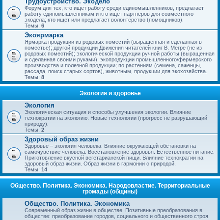
Трудоустройство. Экодело
Форум для тех, кто ищет работу среди единомышленников, предлагает
работу единомышленникам и кто ищет партнёров для совместного
экодела; кто ищет или предлагает волонтёрство (помощников).
Темы:
6
Экоярмарка
Ярмарка продукции из родовых поместий (выращенная и сделанная в
поместье); другой продукции Движения читателей книг В. Мегре (не из
родовых поместий); экологической продукции ручной работы (выращенная
и сделанная своими руками); экопродукции промышленного/фермерского
производства и полезной продукции; по растениям (семена, саженцы,
рассада, поиск старых сортов), животным, продукции для экохозяйства.
Темы:
8
Экология и здоровье
Экология
Экологическая ситуация и способы улучшения экологии. Влияние
технократии на экологию. Новые технологии (прогресс не разрушающий
природу).
Темы:
2
Здоровый образ жизни
Здоровье – экология человека. Влияние окружающей обстановки на
самочувствие человека. Восстановление здоровья. Естественное питание.
Приготовление вкусной вегетарианской пищи. Влияние технократии на
здоровый образ жизни. Образ жизни в гармонии с природой.
Темы:
14
Общество. Политика. Экономика. Народовластие. Территориальные
громады (общины)
Общество. Политика. Экономика
Современный образ жизни в обществе. Позитивные преобразования в
обществе: преобразование городов, социального и общественного строя.