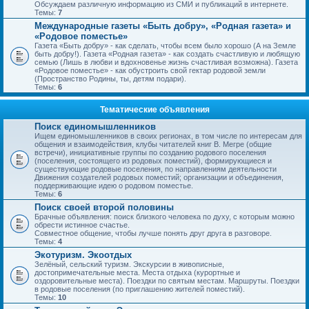
Обсуждаем различную информацию из СМИ и публикаций в интернете.
Темы:
7
Международные газеты «Быть добру», «Родная газета» и
«Родовое поместье»
Газета «Быть добру» - как сделать, чтобы всем было хорошо (А на Земле
быть добру!). Газета «Родная газета» - как создать счастливую и любящую
семью (Лишь в любви и вдохновенье жизнь счастливая возможна). Газета
«Родовое поместье» - как обустроить свой гектар родовой земли
(Пространство Родины, ты, детям подари).
Темы:
6
Тематические объявления
Поиск единомышленников
Ищем единомышленников в своих регионах, в том числе по интересам для
общения и взаимодействия, клубы читателей книг В. Мегре (общие
встречи), инициативные группы по созданию родового поселения
(поселения, состоящего из родовых поместий), формирующиеся и
существующие родовые поселения, по направлениям деятельности
Движения создателей родовых поместий; организации и объединения,
поддерживающие идею о родовом поместье.
Темы:
6
Поиск своей второй половины
Брачные объявления: поиск близкого человека по духу, с которым можно
обрести истинное счастье.
Совместное общение, чтобы лучше понять друг друга в разговоре.
Темы:
4
Экотуризм. Экоотдых
Зелёный, сельский туризм. Экскурсии в живописные,
достопримечательные места. Места отдыха (курортные и
оздоровительные места). Поездки по святым местам. Маршруты. Поездки
в родовые поселения (по приглашению жителей поместий).
Темы:
10