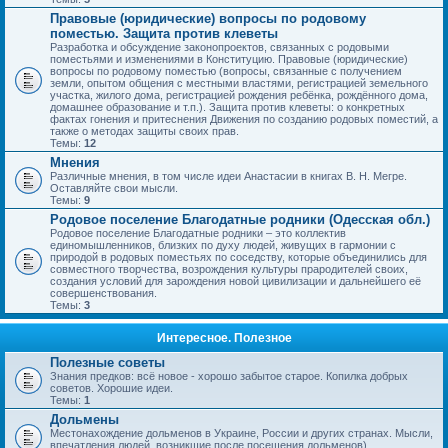
Правовые (юридические) вопросы по родовому
поместью. Защита против клеветы
Разработка и обсуждение законопроектов, связанных с родовыми
поместьями и изменениями в Конституцию. Правовые (юридические)
вопросы по родовому поместью (вопросы, связанные с получением
земли, опытом общения с местными властями, регистрацией земельного
участка, жилого дома, регистрацией рождения ребёнка, рождённого дома,
домашнее образование и т.п.). Защита против клеветы: о конкретных
фактах гонения и притеснения Движения по созданию родовых поместий, а
также о методах защиты своих прав.
Темы:
12
Мнения
Различные мнения, в том числе идеи Анастасии в книгах В. Н. Мегре.
Оставляйте свои мысли.
Темы:
9
Родовое поселение Благодатные родники (Одесская обл.)
Родовое поселение Благодатные родники – это коллектив
единомышленников, близких по духу людей, живущих в гармонии с
природой в родовых поместьях по соседству, которые объединились для
совместного творчества, возрождения культуры прародителей своих,
создания условий для зарождения новой цивилизации и дальнейшего её
совершенствования.
Темы:
3
Интересное. Полезное
Полезные советы
Знания предков: всё новое - хорошо забытое старое. Копилка добрых
советов. Хорошие идеи.
Темы:
1
Дольмены
Местонахождение дольменов в Украине, России и других странах. Мысли,
впечатления людей, возникшие после посещения дольменов).