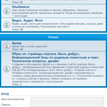
Темы:
11
Улыбаемся
Наш юмор (смешные истории из жизни), афоризмы, смешные
высказывания детей, приличные анекдоты. Когда высмеиваешь проблему
– она уходит.
Видео. Аудио. Фото
Видео, аудио, фото для ознакомления. Обсуждаем фильмы, музыку, даём
ссылки на скачивание. Показываем свои фото.
Темы:
16
Разное
Архив
Архив тем, статей, новостей.
Темы:
14
Образ эл. страницы портала «Быть добру»,
Информационной базы по родовым поместьям и газет.
Технические вопросы, дизайн
Создание и обсуждение образа эл. страницы (сайта) портала «Быть
добру», «Информационной базы Движения создателей родовых поместий»
(ИБ ДСРП) и международных газет «Быть добру», «Родная газета» и
«Родовое поместье»: концепция развития, дизайн, внешний вид эл.
страниц, новые функциональные возможности и т.п. Технические вопросы
эл. страниц (сайтов) и форума. Можно сообщать об ошибках,
недоработках и предлагать свои решения.
Темы:
1
ВХОД
Имя пользователя:
Пароль: