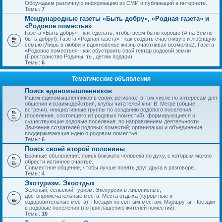
Обсуждаем различную информацию из СМИ и публикаций в интернете.
Темы:
7
Международные газеты «Быть добру», «Родная газета» и
«Родовое поместье»
Газета «Быть добру» - как сделать, чтобы всем было хорошо (А на Земле
быть добру!). Газета «Родная газета» - как создать счастливую и любящую
семью (Лишь в любви и вдохновенье жизнь счастливая возможна). Газета
«Родовое поместье» - как обустроить свой гектар родовой земли
(Пространство Родины, ты, детям подари).
Темы:
6
Тематические объявления
Поиск единомышленников
Ищем единомышленников в своих регионах, в том числе по интересам для
общения и взаимодействия, клубы читателей книг В. Мегре (общие
встречи), инициативные группы по созданию родового поселения
(поселения, состоящего из родовых поместий), формирующиеся и
существующие родовые поселения, по направлениям деятельности
Движения создателей родовых поместий; организации и объединения,
поддерживающие идею о родовом поместье.
Темы:
6
Поиск своей второй половины
Брачные объявления: поиск близкого человека по духу, с которым можно
обрести истинное счастье.
Совместное общение, чтобы лучше понять друг друга в разговоре.
Темы:
4
Экотуризм. Экоотдых
Зелёный, сельский туризм. Экскурсии в живописные,
достопримечательные места. Места отдыха (курортные и
оздоровительные места). Поездки по святым местам. Маршруты. Поездки
в родовые поселения (по приглашению жителей поместий).
Темы:
10