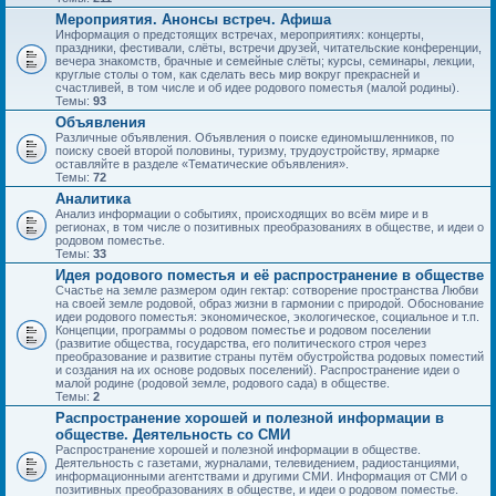
Мероприятия. Анонсы встреч. Афиша
Информация о предстоящих встречах, мероприятиях: концерты,
праздники, фестивали, слёты, встречи друзей, читательские конференции,
вечера знакомств, брачные и семейные слёты; курсы, семинары, лекции,
круглые столы о том, как сделать весь мир вокруг прекрасней и
счастливей, в том числе и об идее родового поместья (малой родины).
Темы:
93
Объявления
Различные объявления. Объявления о поиске единомышленников, по
поиску своей второй половины, туризму, трудоустройству, ярмарке
оставляйте в разделе «Тематические объявления».
Темы:
72
Аналитика
Анализ информации о событиях, происходящих во всём мире и в
регионах, в том числе о позитивных преобразованиях в обществе, и идеи о
родовом поместье.
Темы:
33
Идея родового поместья и её распространение в обществе
Счастье на земле размером один гектар: сотворение пространства Любви
на своей земле родовой, образ жизни в гармонии с природой. Обоснование
идеи родового поместья: экономическое, экологическое, социальное и т.п.
Концепции, программы о родовом поместье и родовом поселении
(развитие общества, государства, его политического строя через
преобразование и развитие страны путём обустройства родовых поместий
и создания на их основе родовых поселений). Распространение идеи о
малой родине (родовой земле, родового сада) в обществе.
Темы:
2
Распространение хорошей и полезной информации в
обществе. Деятельность со СМИ
Распространение хорошей и полезной информации в обществе.
Деятельность с газетами, журналами, телевидением, радиостанциями,
информационными агентствами и другими СМИ. Информация от СМИ о
позитивных преобразованиях в обществе, и идеи о родовом поместье.