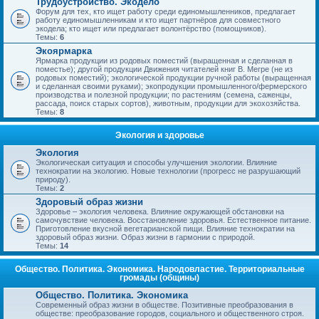
Трудоустройство. Экодело
Форум для тех, кто ищет работу среди единомышленников, предлагает
работу единомышленникам и кто ищет партнёров для совместного
экодела; кто ищет или предлагает волонтёрство (помощников).
Темы:
6
Экоярмарка
Ярмарка продукции из родовых поместий (выращенная и сделанная в
поместье); другой продукции Движения читателей книг В. Мегре (не из
родовых поместий); экологической продукции ручной работы (выращенная
и сделанная своими руками); экопродукции промышленного/фермерского
производства и полезной продукции; по растениям (семена, саженцы,
рассада, поиск старых сортов), животным, продукции для экохозяйства.
Темы:
8
Экология и здоровье
Экология
Экологическая ситуация и способы улучшения экологии. Влияние
технократии на экологию. Новые технологии (прогресс не разрушающий
природу).
Темы:
2
Здоровый образ жизни
Здоровье – экология человека. Влияние окружающей обстановки на
самочувствие человека. Восстановление здоровья. Естественное питание.
Приготовление вкусной вегетарианской пищи. Влияние технократии на
здоровый образ жизни. Образ жизни в гармонии с природой.
Темы:
14
Общество. Политика. Экономика. Народовластие. Территориальные
громады (общины)
Общество. Политика. Экономика
Современный образ жизни в обществе. Позитивные преобразования в
обществе: преобразование городов, социального и общественного строя.