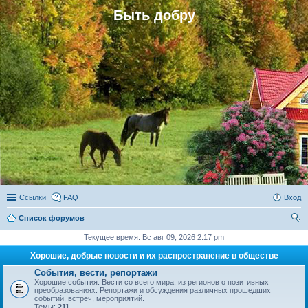
Быть добру
Ссылки
FAQ
Вход
Список форумов
ои
Текущее время: Вс авг 09, 2026 2:17 pm
ск
Хорошие, добрые новости и их распространение в обществе
События, вести, репортажи
Хорошие события. Вести со всего мира, из регионов о позитивных
преобразованиях. Репортажи и обсуждения различных прошедших
событий, встреч, мероприятий.
Темы:
211