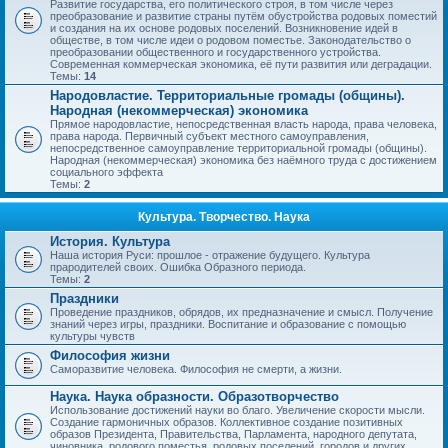
Развитие государства, его политического строя, в том числе через
преобразование и развитие страны путём обустройства родовых поместий
и создания на их основе родовых поселений. Возникновение идей в
обществе, в том числе идеи о родовом поместье. Законодательство о
преобразовании общественного и государственного устройства.
Современная коммерческая экономика, её пути развития или деградации.
Темы:
14
Народовластие. Территориальные громады (общины).
Народная (некоммерческая) экономика
Прямое народовластие, непосредственная власть народа, права человека,
права народа. Первичный субъект местного самоуправления,
непосредственное самоуправление территориальной громады (общины).
Народная (некоммерческая) экономика без наёмного труда с достижением
социального эффекта
Темы:
2
Культура. Творчество. Наука
История. Культура
Наша история Руси: прошлое - отражение будущего. Культура
прародителей своих. Ошибка Образного периода.
Темы:
2
Праздники
Проведение праздников, обрядов, их предназначение и смысл. Получение
знаний через игры, праздники. Воспитание и образование с помощью
культуры чувств
Философия жизни
Саморазвитие человека. Философия не смерти, а жизни.
Наука. Наука образности. Образотворчество
Использование достижений науки во благо. Увеличение скорости мысли.
Создание гармоничных образов. Коллективное создание позитивных
образов Президента, Правительства, Парламента, народного депутата,
чиновника, родового поместья, родовых поселений, городов и других