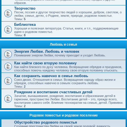
образов.
Творчество
Песни, поэзия и другое творчество людей о хорошем, добром, светлом, о
любви, семье, детях, о Родине, земле, природе, родовом поместье.
Темы:
5
Библиотека
Хорошая и полезная литература. Статьи, книги, и т.п., поддерживающие
идею о родовом поместье.
Темы:
8
Любовь и семья
Энергия Любви. Любовь и человек
Понимание энергии Любви, почему приходит и уходит Любовь.
Как найти свою вторую половину
Как найти близкого по духу человека. Возвращение обрядов и праздников,
способных помочь каждому человеку свою вторую половину отыскать.
Как сохранить навечно в семье любовь
Союз двоих. Отношения в семье. Возвращение народу образ жизни и
обрядов, способных навечно в семьях сохранять любовь.
Темы:
2
Рождение и воспитание счастливых детей
Зачатие, вынашивание, рождение, воспитание и образование детей в
гармонии, пространстве Любви. Воспитание детей – это, прежде всего,
воспитание самого себя. Влияние технократии на семью, детей. Прививки.
Темы:
2
Родовое поместье и родовое поселение
Обустройство родового поместья
Создание пространства Любви на своей земле родовой; важность