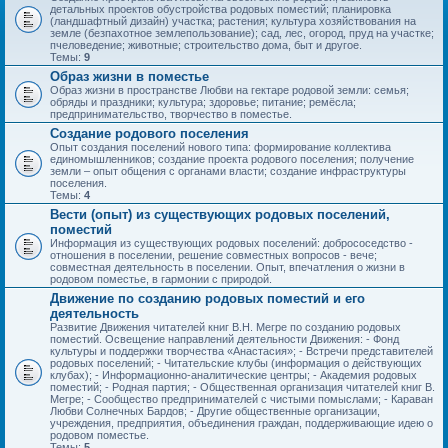
детальных проектов обустройства родовых поместий; планировка
(ландшафтный дизайн) участка; растения; культура хозяйствования на
земле (безпахотное землепользование); сад, лес, огород, пруд на участке;
пчеловедение; животные; строительство дома, быт и другое.
Темы:
9
Образ жизни в поместье
Образ жизни в пространстве Любви на гектаре родовой земли: семья;
обряды и праздники; культура; здоровье; питание; ремёсла;
предпринимательство, творчество в поместье.
Создание родового поселения
Опыт создания поселений нового типа: формирование коллектива
единомышленников; создание проекта родового поселения; получение
земли – опыт общения с органами власти; создание инфраструктуры
поселения.
Темы:
4
Вести (опыт) из существующих родовых поселений,
поместий
Информация из существующих родовых поселений: добрососедство -
отношения в поселении, решение совместных вопросов - вече;
совместная деятельность в поселении. Опыт, впечатления о жизни в
родовом поместье, в гармонии с природой.
Движение по созданию родовых поместий и его
деятельность
Развитие Движения читателей книг В.Н. Мегре по созданию родовых
поместий. Освещение направлений деятельности Движения: - Фонд
культуры и поддержки творчества «Анастасия»; - Встречи представителей
родовых поселений; - Читательские клубы (информация о действующих
клубах); - Информационно-аналитические центры; - Академия родовых
поместий; - Родная партия; - Общественная организация читателей книг В.
Мегре; - Сообщество предпринимателей с чистыми помыслами; - Караван
Любви Солнечных Бардов; - Другие общественные организации,
учреждения, предприятия, объединения граждан, поддерживающие идею о
родовом поместье.
Темы:
5