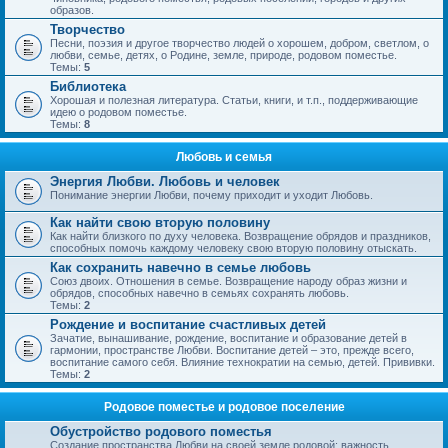
образов.
Творчество
Песни, поэзия и другое творчество людей о хорошем, добром, светлом, о
любви, семье, детях, о Родине, земле, природе, родовом поместье.
Темы:
5
Библиотека
Хорошая и полезная литература. Статьи, книги, и т.п., поддерживающие
идею о родовом поместье.
Темы:
8
Любовь и семья
Энергия Любви. Любовь и человек
Понимание энергии Любви, почему приходит и уходит Любовь.
Как найти свою вторую половину
Как найти близкого по духу человека. Возвращение обрядов и праздников,
способных помочь каждому человеку свою вторую половину отыскать.
Как сохранить навечно в семье любовь
Союз двоих. Отношения в семье. Возвращение народу образ жизни и
обрядов, способных навечно в семьях сохранять любовь.
Темы:
2
Рождение и воспитание счастливых детей
Зачатие, вынашивание, рождение, воспитание и образование детей в
гармонии, пространстве Любви. Воспитание детей – это, прежде всего,
воспитание самого себя. Влияние технократии на семью, детей. Прививки.
Темы:
2
Родовое поместье и родовое поселение
Обустройство родового поместья
Создание пространства Любви на своей земле родовой; важность