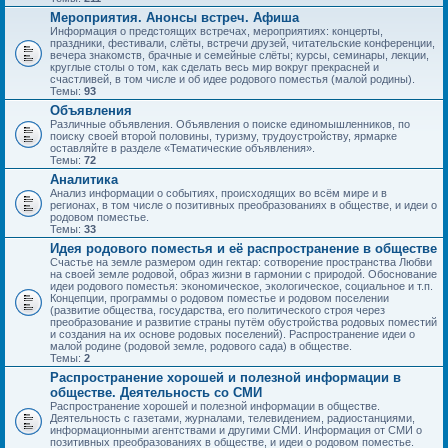
Мероприятия. Анонсы встреч. Афиша
Информация о предстоящих встречах, мероприятиях: концерты,
праздники, фестивали, слёты, встречи друзей, читательские конференции,
вечера знакомств, брачные и семейные слёты; курсы, семинары, лекции,
круглые столы о том, как сделать весь мир вокруг прекрасней и
счастливей, в том числе и об идее родового поместья (малой родины).
Темы:
93
Объявления
Различные объявления. Объявления о поиске единомышленников, по
поиску своей второй половины, туризму, трудоустройству, ярмарке
оставляйте в разделе «Тематические объявления».
Темы:
72
Аналитика
Анализ информации о событиях, происходящих во всём мире и в
регионах, в том числе о позитивных преобразованиях в обществе, и идеи о
родовом поместье.
Темы:
33
Идея родового поместья и её распространение в обществе
Счастье на земле размером один гектар: сотворение пространства Любви
на своей земле родовой, образ жизни в гармонии с природой. Обоснование
идеи родового поместья: экономическое, экологическое, социальное и т.п.
Концепции, программы о родовом поместье и родовом поселении
(развитие общества, государства, его политического строя через
преобразование и развитие страны путём обустройства родовых поместий
и создания на их основе родовых поселений). Распространение идеи о
малой родине (родовой земле, родового сада) в обществе.
Темы:
2
Распространение хорошей и полезной информации в
обществе. Деятельность со СМИ
Распространение хорошей и полезной информации в обществе.
Деятельность с газетами, журналами, телевидением, радиостанциями,
информационными агентствами и другими СМИ. Информация от СМИ о
позитивных преобразованиях в обществе, и идеи о родовом поместье.