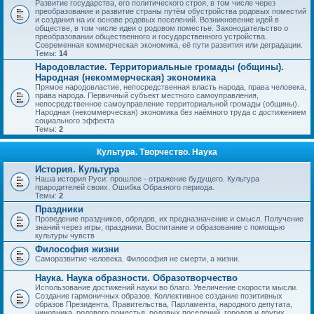
Развитие государства, его политического строя, в том числе через
преобразование и развитие страны путём обустройства родовых поместий
и создания на их основе родовых поселений. Возникновение идей в
обществе, в том числе идеи о родовом поместье. Законодательство о
преобразовании общественного и государственного устройства.
Современная коммерческая экономика, её пути развития или деградации.
Темы:
14
Народовластие. Территориальные громады (общины).
Народная (некоммерческая) экономика
Прямое народовластие, непосредственная власть народа, права человека,
права народа. Первичный субъект местного самоуправления,
непосредственное самоуправление территориальной громады (общины).
Народная (некоммерческая) экономика без наёмного труда с достижением
социального эффекта
Темы:
2
Культура. Творчество. Наука
История. Культура
Наша история Руси: прошлое - отражение будущего. Культура
прародителей своих. Ошибка Образного периода.
Темы:
2
Праздники
Проведение праздников, обрядов, их предназначение и смысл. Получение
знаний через игры, праздники. Воспитание и образование с помощью
культуры чувств
Философия жизни
Саморазвитие человека. Философия не смерти, а жизни.
Наука. Наука образности. Образотворчество
Использование достижений науки во благо. Увеличение скорости мысли.
Создание гармоничных образов. Коллективное создание позитивных
образов Президента, Правительства, Парламента, народного депутата,
чиновника, родового поместья, родовых поселений, городов и других