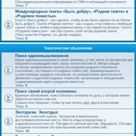
Обсуждаем различную информацию из СМИ и публикаций в интернете.
Темы:
7
Международные газеты «Быть добру», «Родная газета» и
«Родовое поместье»
Газета «Быть добру» - как сделать, чтобы всем было хорошо (А на Земле
быть добру!). Газета «Родная газета» - как создать счастливую и любящую
семью (Лишь в любви и вдохновенье жизнь счастливая возможна). Газета
«Родовое поместье» - как обустроить свой гектар родовой земли
(Пространство Родины, ты, детям подари).
Темы:
6
Тематические объявления
Поиск единомышленников
Ищем единомышленников в своих регионах, в том числе по интересам для
общения и взаимодействия, клубы читателей книг В. Мегре (общие
встречи), инициативные группы по созданию родового поселения
(поселения, состоящего из родовых поместий), формирующиеся и
существующие родовые поселения, по направлениям деятельности
Движения создателей родовых поместий; организации и объединения,
поддерживающие идею о родовом поместье.
Темы:
6
Поиск своей второй половины
Брачные объявления: поиск близкого человека по духу, с которым можно
обрести истинное счастье.
Совместное общение, чтобы лучше понять друг друга в разговоре.
Темы:
4
Экотуризм. Экоотдых
Зелёный, сельский туризм. Экскурсии в живописные,
достопримечательные места. Места отдыха (курортные и
оздоровительные места). Поездки по святым местам. Маршруты. Поездки
в родовые поселения (по приглашению жителей поместий).
Темы:
10