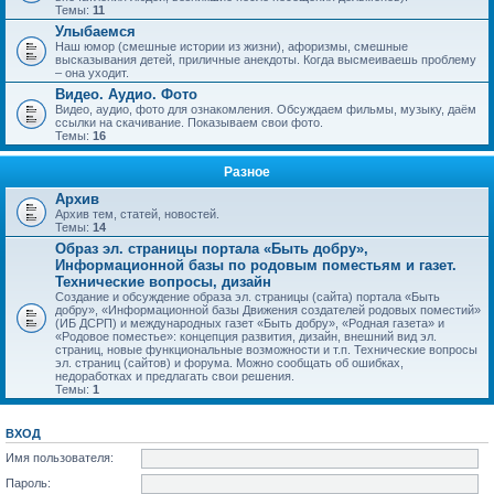
Темы:
11
Улыбаемся
Наш юмор (смешные истории из жизни), афоризмы, смешные
высказывания детей, приличные анекдоты. Когда высмеиваешь проблему
– она уходит.
Видео. Аудио. Фото
Видео, аудио, фото для ознакомления. Обсуждаем фильмы, музыку, даём
ссылки на скачивание. Показываем свои фото.
Темы:
16
Разное
Архив
Архив тем, статей, новостей.
Темы:
14
Образ эл. страницы портала «Быть добру»,
Информационной базы по родовым поместьям и газет.
Технические вопросы, дизайн
Создание и обсуждение образа эл. страницы (сайта) портала «Быть
добру», «Информационной базы Движения создателей родовых поместий»
(ИБ ДСРП) и международных газет «Быть добру», «Родная газета» и
«Родовое поместье»: концепция развития, дизайн, внешний вид эл.
страниц, новые функциональные возможности и т.п. Технические вопросы
эл. страниц (сайтов) и форума. Можно сообщать об ошибках,
недоработках и предлагать свои решения.
Темы:
1
ВХОД
Имя пользователя:
Пароль: