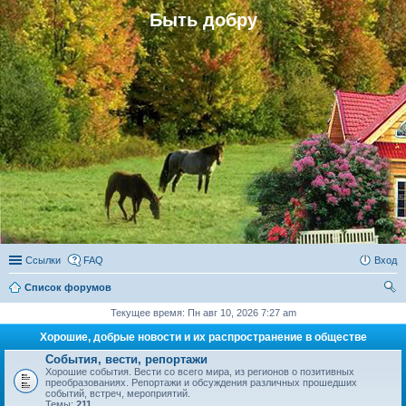
Быть добру
Ссылки
FAQ
Вход
Список форумов
ои
Текущее время: Пн авг 10, 2026 7:27 am
ск
Хорошие, добрые новости и их распространение в обществе
События, вести, репортажи
Хорошие события. Вести со всего мира, из регионов о позитивных
преобразованиях. Репортажи и обсуждения различных прошедших
событий, встреч, мероприятий.
Темы:
211