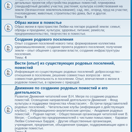
детальных проектов обустройства родовых поместий; планировка
(ландшафтный дизайн) участка; растения; культура хозяйствования на
земле (безпахотное землепользование); сад, лес, огород, пруд на участке;
пчеловедение; животные; строительство дома, быт и другое.
Темы:
9
Образ жизни в поместье
Образ жизни в пространстве Любви на гектаре родовой земли: семья;
обряды и праздники; культура; здоровье; питание; ремёсла;
предпринимательство, творчество в поместье.
Создание родового поселения
Опыт создания поселений нового типа: формирование коллектива
единомышленников; создание проекта родового поселения; получение
земли – опыт общения с органами власти; создание инфраструктуры
поселения.
Темы:
4
Вести (опыт) из существующих родовых поселений,
поместий
Информация из существующих родовых поселений: добрососедство -
отношения в поселении, решение совместных вопросов - вече;
совместная деятельность в поселении. Опыт, впечатления о жизни в
родовом поместье, в гармонии с природой.
Движение по созданию родовых поместий и его
деятельность
Развитие Движения читателей книг В.Н. Мегре по созданию родовых
поместий. Освещение направлений деятельности Движения: - Фонд
культуры и поддержки творчества «Анастасия»; - Встречи представителей
родовых поселений; - Читательские клубы (информация о действующих
клубах); - Информационно-аналитические центры; - Академия родовых
поместий; - Родная партия; - Общественная организация читателей книг В.
Мегре; - Сообщество предпринимателей с чистыми помыслами; - Караван
Любви Солнечных Бардов; - Другие общественные организации,
учреждения, предприятия, объединения граждан, поддерживающие идею о
родовом поместье.
Темы:
5