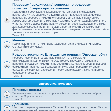
Правовые (юридические) вопросы по родовому
поместью. Защита против клеветы
Разработка и обсуждение законопроектов, связанных с родовыми
поместьями и изменениями в Конституцию. Правовые (юридические)
вопросы по родовому поместью (вопросы, связанные с получением
земли, опытом общения с местными властями, регистрацией земельного
участка, жилого дома, регистрацией рождения ребёнка, рождённого дома,
домашнее образование и т.п.). Защита против клеветы: о конкретных
фактах гонения и притеснения Движения по созданию родовых поместий, а
также о методах защиты своих прав.
Темы:
12
Мнения
Различные мнения, в том числе идеи Анастасии в книгах В. Н. Мегре.
Оставляйте свои мысли.
Темы:
9
Родовое поселение Благодатные родники (Одесская обл.)
Родовое поселение Благодатные родники – это коллектив
единомышленников, близких по духу людей, живущих в гармонии с
природой в родовых поместьях по соседству, которые объединились для
совместного творчества, возрождения культуры прародителей своих,
создания условий для зарождения новой цивилизации и дальнейшего её
совершенствования.
Темы:
3
Интересное. Полезное
Полезные советы
Знания предков: всё новое - хорошо забытое старое. Копилка добрых
советов. Хорошие идеи.
Темы:
1
Дольмены
Местонахождение дольменов в Украине, России и других странах. Мысли,
впечатления людей, возникшие после посещения дольменов).