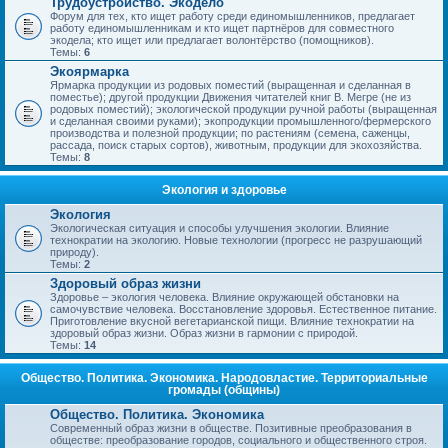
Трудоустройство. Экодело
Форум для тех, кто ищет работу среди единомышленников, предлагает
работу единомышленникам и кто ищет партнёров для совместного
экодела; кто ищет или предлагает волонтёрство (помощников).
Темы:
6
Экоярмарка
Ярмарка продукции из родовых поместий (выращенная и сделанная в
поместье); другой продукции Движения читателей книг В. Мегре (не из
родовых поместий); экологической продукции ручной работы (выращенная
и сделанная своими руками); экопродукции промышленного/фермерского
производства и полезной продукции; по растениям (семена, саженцы,
рассада, поиск старых сортов), животным, продукции для экохозяйства.
Темы:
8
Экология и здоровье
Экология
Экологическая ситуация и способы улучшения экологии. Влияние
технократии на экологию. Новые технологии (прогресс не разрушающий
природу).
Темы:
2
Здоровый образ жизни
Здоровье – экология человека. Влияние окружающей обстановки на
самочувствие человека. Восстановление здоровья. Естественное питание.
Приготовление вкусной вегетарианской пищи. Влияние технократии на
здоровый образ жизни. Образ жизни в гармонии с природой.
Темы:
14
Общество. Политика. Экономика. Народовластие. Территориальные
громады (общины)
Общество. Политика. Экономика
Современный образ жизни в обществе. Позитивные преобразования в
обществе: преобразование городов, социального и общественного строя.