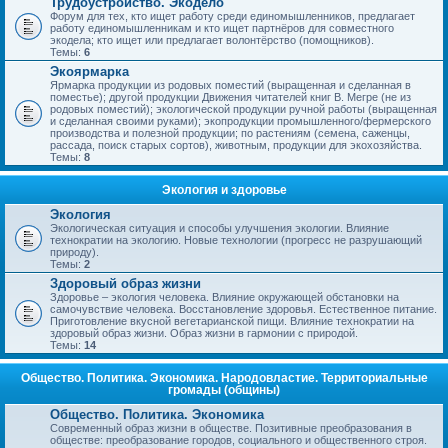
Трудоустройство. Экодело
Форум для тех, кто ищет работу среди единомышленников, предлагает
работу единомышленникам и кто ищет партнёров для совместного
экодела; кто ищет или предлагает волонтёрство (помощников).
Темы:
6
Экоярмарка
Ярмарка продукции из родовых поместий (выращенная и сделанная в
поместье); другой продукции Движения читателей книг В. Мегре (не из
родовых поместий); экологической продукции ручной работы (выращенная
и сделанная своими руками); экопродукции промышленного/фермерского
производства и полезной продукции; по растениям (семена, саженцы,
рассада, поиск старых сортов), животным, продукции для экохозяйства.
Темы:
8
Экология и здоровье
Экология
Экологическая ситуация и способы улучшения экологии. Влияние
технократии на экологию. Новые технологии (прогресс не разрушающий
природу).
Темы:
2
Здоровый образ жизни
Здоровье – экология человека. Влияние окружающей обстановки на
самочувствие человека. Восстановление здоровья. Естественное питание.
Приготовление вкусной вегетарианской пищи. Влияние технократии на
здоровый образ жизни. Образ жизни в гармонии с природой.
Темы:
14
Общество. Политика. Экономика. Народовластие. Территориальные
громады (общины)
Общество. Политика. Экономика
Современный образ жизни в обществе. Позитивные преобразования в
обществе: преобразование городов, социального и общественного строя.