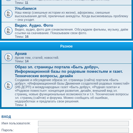
Темы:
11
Улыбаемся
Наш юмор (смешные истории из жизни), афоризмы, смешные
высказывания детей, приличные анекдоты. Когда высмеиваешь проблему
– она уходит.
Видео. Аудио. Фото
Видео, аудио, фото для ознакомления. Обсуждаем фильмы, музыку, даём
ссылки на скачивание. Показываем свои фото.
Темы:
16
Разное
Архив
Архив тем, статей, новостей.
Темы:
14
Образ эл. страницы портала «Быть добру»,
Информационной базы по родовым поместьям и газет.
Технические вопросы, дизайн
Создание и обсуждение образа эл. страницы (сайта) портала «Быть
добру», «Информационной базы Движения создателей родовых поместий»
(ИБ ДСРП) и международных газет «Быть добру», «Родная газета» и
«Родовое поместье»: концепция развития, дизайн, внешний вид эл.
страниц, новые функциональные возможности и т.п. Технические вопросы
эл. страниц (сайтов) и форума. Можно сообщать об ошибках,
недоработках и предлагать свои решения.
Темы:
1
ВХОД
Имя пользователя:
Пароль: