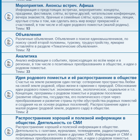
Мероприятия. Анонсы встреч. Афиша
Информация о предстоящих встречах, мероприятиях: концерты,
праздники, фестивали, слёты, встречи друзей, читательские конференции,
вечера знакомств, брачные и семейные слёты; курсы, семинары, лекции,
круглые столы о том, как сделать весь мир вокруг прекрасней и
счастливей, в том числе и об идее родового поместья (малой родины).
Темы:
93
Объявления
Различные объявления. Объявления о поиске единомышленников, по
поиску своей второй половины, туризму, трудоустройству, ярмарке
оставляйте в разделе «Тематические объявления».
Темы:
72
Аналитика
Анализ информации о событиях, происходящих во всём мире и в
регионах, в том числе о позитивных преобразованиях в обществе, и идеи о
родовом поместье.
Темы:
33
Идея родового поместья и её распространение в обществе
Счастье на земле размером один гектар: сотворение пространства Любви
на своей земле родовой, образ жизни в гармонии с природой. Обоснование
идеи родового поместья: экономическое, экологическое, социальное и т.п.
Концепции, программы о родовом поместье и родовом поселении
(развитие общества, государства, его политического строя через
преобразование и развитие страны путём обустройства родовых поместий
и создания на их основе родовых поселений). Распространение идеи о
малой родине (родовой земле, родового сада) в обществе.
Темы:
2
Распространение хорошей и полезной информации в
обществе. Деятельность со СМИ
Распространение хорошей и полезной информации в обществе.
Деятельность с газетами, журналами, телевидением, радиостанциями,
информационными агентствами и другими СМИ. Информация от СМИ о
позитивных преобразованиях в обществе, и идеи о родовом поместье.