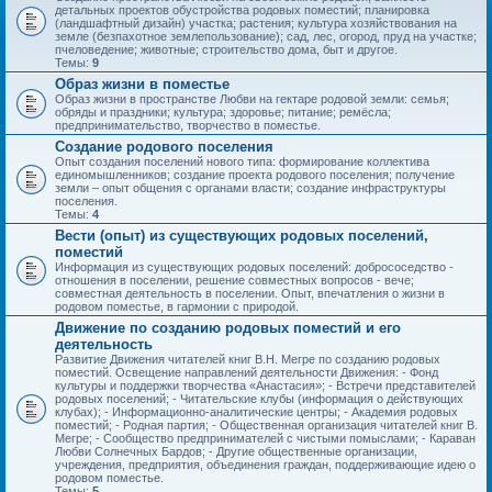
детальных проектов обустройства родовых поместий; планировка
(ландшафтный дизайн) участка; растения; культура хозяйствования на
земле (безпахотное землепользование); сад, лес, огород, пруд на участке;
пчеловедение; животные; строительство дома, быт и другое.
Темы:
9
Образ жизни в поместье
Образ жизни в пространстве Любви на гектаре родовой земли: семья;
обряды и праздники; культура; здоровье; питание; ремёсла;
предпринимательство, творчество в поместье.
Создание родового поселения
Опыт создания поселений нового типа: формирование коллектива
единомышленников; создание проекта родового поселения; получение
земли – опыт общения с органами власти; создание инфраструктуры
поселения.
Темы:
4
Вести (опыт) из существующих родовых поселений,
поместий
Информация из существующих родовых поселений: добрососедство -
отношения в поселении, решение совместных вопросов - вече;
совместная деятельность в поселении. Опыт, впечатления о жизни в
родовом поместье, в гармонии с природой.
Движение по созданию родовых поместий и его
деятельность
Развитие Движения читателей книг В.Н. Мегре по созданию родовых
поместий. Освещение направлений деятельности Движения: - Фонд
культуры и поддержки творчества «Анастасия»; - Встречи представителей
родовых поселений; - Читательские клубы (информация о действующих
клубах); - Информационно-аналитические центры; - Академия родовых
поместий; - Родная партия; - Общественная организация читателей книг В.
Мегре; - Сообщество предпринимателей с чистыми помыслами; - Караван
Любви Солнечных Бардов; - Другие общественные организации,
учреждения, предприятия, объединения граждан, поддерживающие идею о
родовом поместье.
Темы:
5