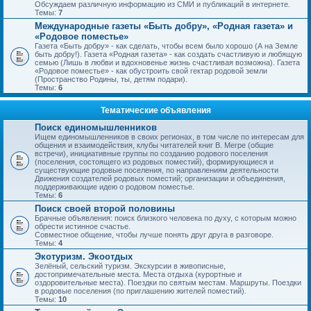
Обсуждаем различную информацию из СМИ и публикаций в интернете.
Темы:
7
Международные газеты «Быть добру», «Родная газета» и
«Родовое поместье»
Газета «Быть добру» - как сделать, чтобы всем было хорошо (А на Земле
быть добру!). Газета «Родная газета» - как создать счастливую и любящую
семью (Лишь в любви и вдохновенье жизнь счастливая возможна). Газета
«Родовое поместье» - как обустроить свой гектар родовой земли
(Пространство Родины, ты, детям подари).
Темы:
6
Тематические объявления
Поиск единомышленников
Ищем единомышленников в своих регионах, в том числе по интересам для
общения и взаимодействия, клубы читателей книг В. Мегре (общие
встречи), инициативные группы по созданию родового поселения
(поселения, состоящего из родовых поместий), формирующиеся и
существующие родовые поселения, по направлениям деятельности
Движения создателей родовых поместий; организации и объединения,
поддерживающие идею о родовом поместье.
Темы:
6
Поиск своей второй половины
Брачные объявления: поиск близкого человека по духу, с которым можно
обрести истинное счастье.
Совместное общение, чтобы лучше понять друг друга в разговоре.
Темы:
4
Экотуризм. Экоотдых
Зелёный, сельский туризм. Экскурсии в живописные,
достопримечательные места. Места отдыха (курортные и
оздоровительные места). Поездки по святым местам. Маршруты. Поездки
в родовые поселения (по приглашению жителей поместий).
Темы:
10