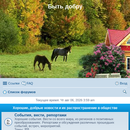
Быть добру
Ссылки
FAQ
Вход
Список форумов
ои
Текущее время: Чт авг 06, 2026 3:59 am
ск
Хорошие, добрые новости и их распространение в обществе
События, вести, репортажи
Хорошие события. Вести со всего мира, из регионов о позитивных
преобразованиях. Репортажи и обсуждения различных прошедших
событий, встреч, мероприятий.
Темы:
211