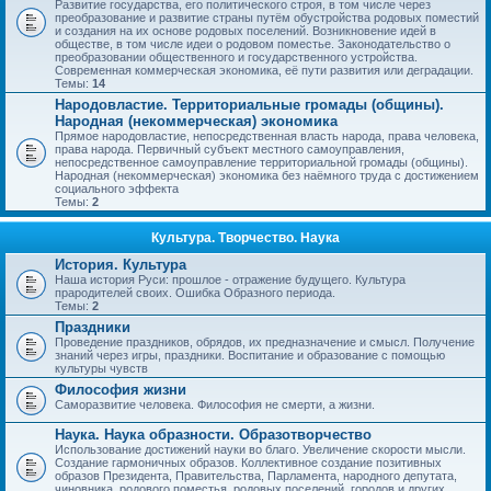
Развитие государства, его политического строя, в том числе через
преобразование и развитие страны путём обустройства родовых поместий
и создания на их основе родовых поселений. Возникновение идей в
обществе, в том числе идеи о родовом поместье. Законодательство о
преобразовании общественного и государственного устройства.
Современная коммерческая экономика, её пути развития или деградации.
Темы:
14
Народовластие. Территориальные громады (общины).
Народная (некоммерческая) экономика
Прямое народовластие, непосредственная власть народа, права человека,
права народа. Первичный субъект местного самоуправления,
непосредственное самоуправление территориальной громады (общины).
Народная (некоммерческая) экономика без наёмного труда с достижением
социального эффекта
Темы:
2
Культура. Творчество. Наука
История. Культура
Наша история Руси: прошлое - отражение будущего. Культура
прародителей своих. Ошибка Образного периода.
Темы:
2
Праздники
Проведение праздников, обрядов, их предназначение и смысл. Получение
знаний через игры, праздники. Воспитание и образование с помощью
культуры чувств
Философия жизни
Саморазвитие человека. Философия не смерти, а жизни.
Наука. Наука образности. Образотворчество
Использование достижений науки во благо. Увеличение скорости мысли.
Создание гармоничных образов. Коллективное создание позитивных
образов Президента, Правительства, Парламента, народного депутата,
чиновника, родового поместья, родовых поселений, городов и других