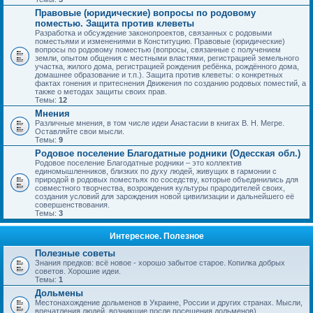
Правовые (юридические) вопросы по родовому
поместью. Защита против клеветы
Разработка и обсуждение законопроектов, связанных с родовыми
поместьями и изменениями в Конституцию. Правовые (юридические)
вопросы по родовому поместью (вопросы, связанные с получением
земли, опытом общения с местными властями, регистрацией земельного
участка, жилого дома, регистрацией рождения ребёнка, рождённого дома,
домашнее образование и т.п.). Защита против клеветы: о конкретных
фактах гонения и притеснения Движения по созданию родовых поместий, а
также о методах защиты своих прав.
Темы:
12
Мнения
Различные мнения, в том числе идеи Анастасии в книгах В. Н. Мегре.
Оставляйте свои мысли.
Темы:
9
Родовое поселение Благодатные родники (Одесская обл.)
Родовое поселение Благодатные родники – это коллектив
единомышленников, близких по духу людей, живущих в гармонии с
природой в родовых поместьях по соседству, которые объединились для
совместного творчества, возрождения культуры прародителей своих,
создания условий для зарождения новой цивилизации и дальнейшего её
совершенствования.
Темы:
3
Интересное. Полезное
Полезные советы
Знания предков: всё новое - хорошо забытое старое. Копилка добрых
советов. Хорошие идеи.
Темы:
1
Дольмены
Местонахождение дольменов в Украине, России и других странах. Мысли,
впечатления людей, возникшие после посещения дольменов).