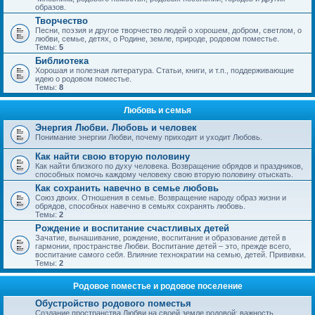
образов.
Творчество
Песни, поэзия и другое творчество людей о хорошем, добром, светлом, о
любви, семье, детях, о Родине, земле, природе, родовом поместье.
Темы:
5
Библиотека
Хорошая и полезная литература. Статьи, книги, и т.п., поддерживающие
идею о родовом поместье.
Темы:
8
Любовь и семья
Энергия Любви. Любовь и человек
Понимание энергии Любви, почему приходит и уходит Любовь.
Как найти свою вторую половину
Как найти близкого по духу человека. Возвращение обрядов и праздников,
способных помочь каждому человеку свою вторую половину отыскать.
Как сохранить навечно в семье любовь
Союз двоих. Отношения в семье. Возвращение народу образ жизни и
обрядов, способных навечно в семьях сохранять любовь.
Темы:
2
Рождение и воспитание счастливых детей
Зачатие, вынашивание, рождение, воспитание и образование детей в
гармонии, пространстве Любви. Воспитание детей – это, прежде всего,
воспитание самого себя. Влияние технократии на семью, детей. Прививки.
Темы:
2
Родовое поместье и родовое поселение
Обустройство родового поместья
Создание пространства Любви на своей земле родовой; важность