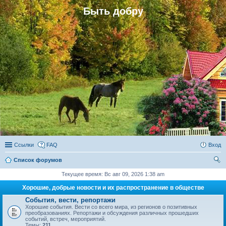
Быть добру
Ссылки
FAQ
Вход
Список форумов
ои
Текущее время: Вс авг 09, 2026 1:38 am
ск
Хорошие, добрые новости и их распространение в обществе
События, вести, репортажи
Хорошие события. Вести со всего мира, из регионов о позитивных
преобразованиях. Репортажи и обсуждения различных прошедших
событий, встреч, мероприятий.
Темы:
211