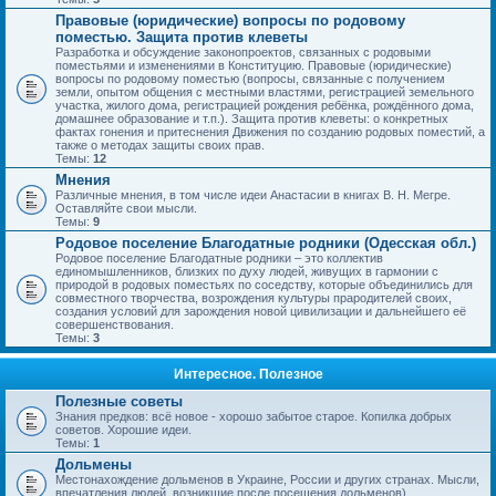
Правовые (юридические) вопросы по родовому
поместью. Защита против клеветы
Разработка и обсуждение законопроектов, связанных с родовыми
поместьями и изменениями в Конституцию. Правовые (юридические)
вопросы по родовому поместью (вопросы, связанные с получением
земли, опытом общения с местными властями, регистрацией земельного
участка, жилого дома, регистрацией рождения ребёнка, рождённого дома,
домашнее образование и т.п.). Защита против клеветы: о конкретных
фактах гонения и притеснения Движения по созданию родовых поместий, а
также о методах защиты своих прав.
Темы:
12
Мнения
Различные мнения, в том числе идеи Анастасии в книгах В. Н. Мегре.
Оставляйте свои мысли.
Темы:
9
Родовое поселение Благодатные родники (Одесская обл.)
Родовое поселение Благодатные родники – это коллектив
единомышленников, близких по духу людей, живущих в гармонии с
природой в родовых поместьях по соседству, которые объединились для
совместного творчества, возрождения культуры прародителей своих,
создания условий для зарождения новой цивилизации и дальнейшего её
совершенствования.
Темы:
3
Интересное. Полезное
Полезные советы
Знания предков: всё новое - хорошо забытое старое. Копилка добрых
советов. Хорошие идеи.
Темы:
1
Дольмены
Местонахождение дольменов в Украине, России и других странах. Мысли,
впечатления людей, возникшие после посещения дольменов).