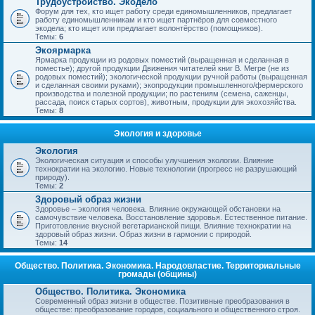
Трудоустройство. Экодело
Форум для тех, кто ищет работу среди единомышленников, предлагает
работу единомышленникам и кто ищет партнёров для совместного
экодела; кто ищет или предлагает волонтёрство (помощников).
Темы:
6
Экоярмарка
Ярмарка продукции из родовых поместий (выращенная и сделанная в
поместье); другой продукции Движения читателей книг В. Мегре (не из
родовых поместий); экологической продукции ручной работы (выращенная
и сделанная своими руками); экопродукции промышленного/фермерского
производства и полезной продукции; по растениям (семена, саженцы,
рассада, поиск старых сортов), животным, продукции для экохозяйства.
Темы:
8
Экология и здоровье
Экология
Экологическая ситуация и способы улучшения экологии. Влияние
технократии на экологию. Новые технологии (прогресс не разрушающий
природу).
Темы:
2
Здоровый образ жизни
Здоровье – экология человека. Влияние окружающей обстановки на
самочувствие человека. Восстановление здоровья. Естественное питание.
Приготовление вкусной вегетарианской пищи. Влияние технократии на
здоровый образ жизни. Образ жизни в гармонии с природой.
Темы:
14
Общество. Политика. Экономика. Народовластие. Территориальные
громады (общины)
Общество. Политика. Экономика
Современный образ жизни в обществе. Позитивные преобразования в
обществе: преобразование городов, социального и общественного строя.