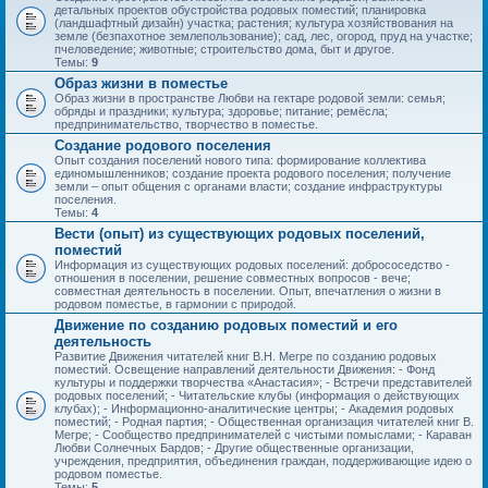
детальных проектов обустройства родовых поместий; планировка
(ландшафтный дизайн) участка; растения; культура хозяйствования на
земле (безпахотное землепользование); сад, лес, огород, пруд на участке;
пчеловедение; животные; строительство дома, быт и другое.
Темы:
9
Образ жизни в поместье
Образ жизни в пространстве Любви на гектаре родовой земли: семья;
обряды и праздники; культура; здоровье; питание; ремёсла;
предпринимательство, творчество в поместье.
Создание родового поселения
Опыт создания поселений нового типа: формирование коллектива
единомышленников; создание проекта родового поселения; получение
земли – опыт общения с органами власти; создание инфраструктуры
поселения.
Темы:
4
Вести (опыт) из существующих родовых поселений,
поместий
Информация из существующих родовых поселений: добрососедство -
отношения в поселении, решение совместных вопросов - вече;
совместная деятельность в поселении. Опыт, впечатления о жизни в
родовом поместье, в гармонии с природой.
Движение по созданию родовых поместий и его
деятельность
Развитие Движения читателей книг В.Н. Мегре по созданию родовых
поместий. Освещение направлений деятельности Движения: - Фонд
культуры и поддержки творчества «Анастасия»; - Встречи представителей
родовых поселений; - Читательские клубы (информация о действующих
клубах); - Информационно-аналитические центры; - Академия родовых
поместий; - Родная партия; - Общественная организация читателей книг В.
Мегре; - Сообщество предпринимателей с чистыми помыслами; - Караван
Любви Солнечных Бардов; - Другие общественные организации,
учреждения, предприятия, объединения граждан, поддерживающие идею о
родовом поместье.
Темы:
5