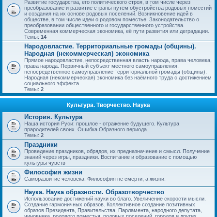
Развитие государства, его политического строя, в том числе через
преобразование и развитие страны путём обустройства родовых поместий
и создания на их основе родовых поселений. Возникновение идей в
обществе, в том числе идеи о родовом поместье. Законодательство о
преобразовании общественного и государственного устройства.
Современная коммерческая экономика, её пути развития или деградации.
Темы:
14
Народовластие. Территориальные громады (общины).
Народная (некоммерческая) экономика
Прямое народовластие, непосредственная власть народа, права человека,
права народа. Первичный субъект местного самоуправления,
непосредственное самоуправление территориальной громады (общины).
Народная (некоммерческая) экономика без наёмного труда с достижением
социального эффекта
Темы:
2
Культура. Творчество. Наука
История. Культура
Наша история Руси: прошлое - отражение будущего. Культура
прародителей своих. Ошибка Образного периода.
Темы:
2
Праздники
Проведение праздников, обрядов, их предназначение и смысл. Получение
знаний через игры, праздники. Воспитание и образование с помощью
культуры чувств
Философия жизни
Саморазвитие человека. Философия не смерти, а жизни.
Наука. Наука образности. Образотворчество
Использование достижений науки во благо. Увеличение скорости мысли.
Создание гармоничных образов. Коллективное создание позитивных
образов Президента, Правительства, Парламента, народного депутата,
чиновника, родового поместья, родовых поселений, городов и других