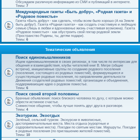
Обсуждаем различную информацию из СМИ и публикаций в интернете.
Темы:
7
Международные газеты «Быть добру», «Родная газета» и
«Родовое поместье»
Газета «Быть добру» - как сделать, чтобы всем было хорошо (А на Земле
быть добру!). Газета «Родная газета» - как создать счастливую и любящую
семью (Лишь в любви и вдохновенье жизнь счастливая возможна). Газета
«Родовое поместье» - как обустроить свой гектар родовой земли
(Пространство Родины, ты, детям подари).
Темы:
6
Тематические объявления
Поиск единомышленников
Ищем единомышленников в своих регионах, в том числе по интересам для
общения и взаимодействия, клубы читателей книг В. Мегре (общие
встречи), инициативные группы по созданию родового поселения
(поселения, состоящего из родовых поместий), формирующиеся и
существующие родовые поселения, по направлениям деятельности
Движения создателей родовых поместий; организации и объединения,
поддерживающие идею о родовом поместье.
Темы:
6
Поиск своей второй половины
Брачные объявления: поиск близкого человека по духу, с которым можно
обрести истинное счастье.
Совместное общение, чтобы лучше понять друг друга в разговоре.
Темы:
4
Экотуризм. Экоотдых
Зелёный, сельский туризм. Экскурсии в живописные,
достопримечательные места. Места отдыха (курортные и
оздоровительные места). Поездки по святым местам. Маршруты. Поездки
в родовые поселения (по приглашению жителей поместий).
Темы:
10