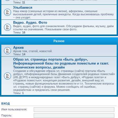
Темы:
11
Улыбаемся
Наш юмор (смешные истории из жизни), афоризмы, смешные
высказывания детей, приличные анекдоты. Когда высмеиваешь проблему
– она уходит.
Видео. Аудио. Фото
Видео, аудио, фото для ознакомления. Обсуждаем фильмы, музыку, даём
ссылки на скачивание. Показываем свои фото.
Темы:
16
Разное
Архив
Архив тем, статей, новостей.
Темы:
14
Образ эл. страницы портала «Быть добру»,
Информационной базы по родовым поместьям и газет.
Технические вопросы, дизайн
Создание и обсуждение образа эл. страницы (сайта) портала «Быть
добру», «Информационной базы Движения создателей родовых поместий»
(ИБ ДСРП) и международных газет «Быть добру», «Родная газета» и
«Родовое поместье»: концепция развития, дизайн, внешний вид эл.
страниц, новые функциональные возможности и т.п. Технические вопросы
эл. страниц (сайтов) и форума. Можно сообщать об ошибках,
недоработках и предлагать свои решения.
Темы:
1
ВХОД
Имя пользователя:
Пароль: