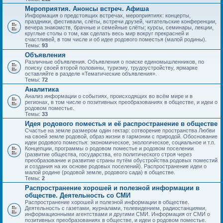
Мероприятия. Анонсы встреч. Афиша
Информация о предстоящих встречах, мероприятиях: концерты,
праздники, фестивали, слёты, встречи друзей, читательские конференции,
вечера знакомств, брачные и семейные слёты; курсы, семинары, лекции,
круглые столы о том, как сделать весь мир вокруг прекрасней и
счастливей, в том числе и об идее родового поместья (малой родины).
Темы:
93
Объявления
Различные объявления. Объявления о поиске единомышленников, по
поиску своей второй половины, туризму, трудоустройству, ярмарке
оставляйте в разделе «Тематические объявления».
Темы:
72
Аналитика
Анализ информации о событиях, происходящих во всём мире и в
регионах, в том числе о позитивных преобразованиях в обществе, и идеи о
родовом поместье.
Темы:
33
Идея родового поместья и её распространение в обществе
Счастье на земле размером один гектар: сотворение пространства Любви
на своей земле родовой, образ жизни в гармонии с природой. Обоснование
идеи родового поместья: экономическое, экологическое, социальное и т.п.
Концепции, программы о родовом поместье и родовом поселении
(развитие общества, государства, его политического строя через
преобразование и развитие страны путём обустройства родовых поместий
и создания на их основе родовых поселений). Распространение идеи о
малой родине (родовой земле, родового сада) в обществе.
Темы:
2
Распространение хорошей и полезной информации в
обществе. Деятельность со СМИ
Распространение хорошей и полезной информации в обществе.
Деятельность с газетами, журналами, телевидением, радиостанциями,
информационными агентствами и другими СМИ. Информация от СМИ о
позитивных преобразованиях в обществе, и идеи о родовом поместье.