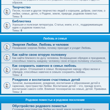
образов.
Творчество
Песни, поэзия и другое творчество людей о хорошем, добром, светлом, о
любви, семье, детях, о Родине, земле, природе, родовом поместье.
Темы:
5
Библиотека
Хорошая и полезная литература. Статьи, книги, и т.п., поддерживающие
идею о родовом поместье.
Темы:
8
Любовь и семья
Энергия Любви. Любовь и человек
Понимание энергии Любви, почему приходит и уходит Любовь.
Как найти свою вторую половину
Как найти близкого по духу человека. Возвращение обрядов и праздников,
способных помочь каждому человеку свою вторую половину отыскать.
Как сохранить навечно в семье любовь
Союз двоих. Отношения в семье. Возвращение народу образ жизни и
обрядов, способных навечно в семьях сохранять любовь.
Темы:
2
Рождение и воспитание счастливых детей
Зачатие, вынашивание, рождение, воспитание и образование детей в
гармонии, пространстве Любви. Воспитание детей – это, прежде всего,
воспитание самого себя. Влияние технократии на семью, детей. Прививки.
Темы:
2
Родовое поместье и родовое поселение
Обустройство родового поместья
Создание пространства Любви на своей земле родовой; важность