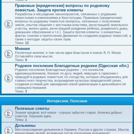
Правовые (юридические) вопросы по родовому
поместью. Защита против клеветы
Разработка и обсуждение законопроектов, связанных с родовыми
поместьями и изменениями в Конституцию. Правовые (юридические)
вопросы по родовому поместью (вопросы, связанные с получением
земли, опытом общения с местными властями, регистрацией земельного
участка, жилого дома, регистрацией рождения ребёнка, рождённого дома,
домашнее образование и т.п.). Защита против клеветы: о конкретных
фактах гонения и притеснения Движения по созданию родовых поместий, а
также о методах защиты своих прав.
Темы:
12
Мнения
Различные мнения, в том числе идеи Анастасии в книгах В. Н. Мегре.
Оставляйте свои мысли.
Темы:
9
Родовое поселение Благодатные родники (Одесская обл.)
Родовое поселение Благодатные родники – это коллектив
единомышленников, близких по духу людей, живущих в гармонии с
природой в родовых поместьях по соседству, которые объединились для
совместного творчества, возрождения культуры прародителей своих,
создания условий для зарождения новой цивилизации и дальнейшего её
совершенствования.
Темы:
3
Интересное. Полезное
Полезные советы
Знания предков: всё новое - хорошо забытое старое. Копилка добрых
советов. Хорошие идеи.
Темы:
1
Дольмены
Местонахождение дольменов в Украине, России и других странах. Мысли,
впечатления людей, возникшие после посещения дольменов).