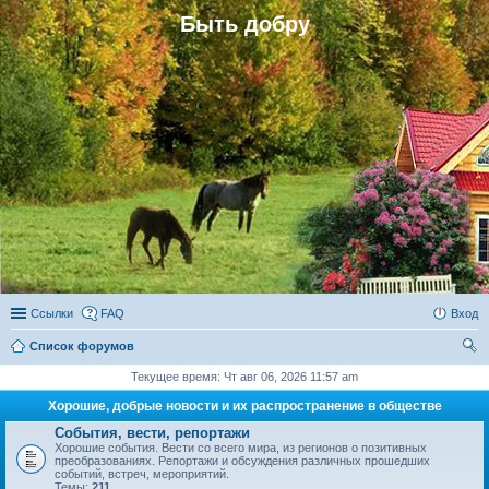
Быть добру
Ссылки
FAQ
Вход
Список форумов
ои
Текущее время: Чт авг 06, 2026 11:57 am
ск
Хорошие, добрые новости и их распространение в обществе
События, вести, репортажи
Хорошие события. Вести со всего мира, из регионов о позитивных
преобразованиях. Репортажи и обсуждения различных прошедших
событий, встреч, мероприятий.
Темы:
211