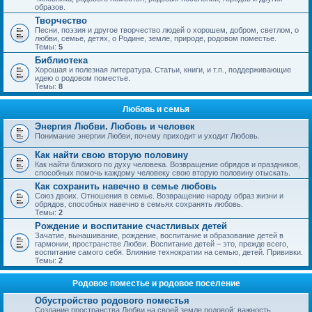
образов.
Творчество
Песни, поэзия и другое творчество людей о хорошем, добром, светлом, о
любви, семье, детях, о Родине, земле, природе, родовом поместье.
Темы:
5
Библиотека
Хорошая и полезная литература. Статьи, книги, и т.п., поддерживающие
идею о родовом поместье.
Темы:
8
Любовь и семья
Энергия Любви. Любовь и человек
Понимание энергии Любви, почему приходит и уходит Любовь.
Как найти свою вторую половину
Как найти близкого по духу человека. Возвращение обрядов и праздников,
способных помочь каждому человеку свою вторую половину отыскать.
Как сохранить навечно в семье любовь
Союз двоих. Отношения в семье. Возвращение народу образ жизни и
обрядов, способных навечно в семьях сохранять любовь.
Темы:
2
Рождение и воспитание счастливых детей
Зачатие, вынашивание, рождение, воспитание и образование детей в
гармонии, пространстве Любви. Воспитание детей – это, прежде всего,
воспитание самого себя. Влияние технократии на семью, детей. Прививки.
Темы:
2
Родовое поместье и родовое поселение
Обустройство родового поместья
Создание пространства Любви на своей земле родовой; важность