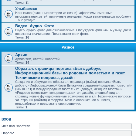
Темы:
11
Улыбаемся
Наш юмор (смешные истории из жизни), афоризмы, смешные
высказывания детей, приличные анекдоты. Когда высмеиваешь проблему
– она уходит.
Видео. Аудио. Фото
Видео, аудио, фото для ознакомления. Обсуждаем фильмы, музыку, даём
ссылки на скачивание. Показываем свои фото.
Темы:
16
Разное
Архив
Архив тем, статей, новостей.
Темы:
14
Образ эл. страницы портала «Быть добру»,
Информационной базы по родовым поместьям и газет.
Технические вопросы, дизайн
Создание и обсуждение образа эл. страницы (сайта) портала «Быть
добру», «Информационной базы Движения создателей родовых поместий»
(ИБ ДСРП) и международных газет «Быть добру», «Родная газета» и
«Родовое поместье»: концепция развития, дизайн, внешний вид эл.
страниц, новые функциональные возможности и т.п. Технические вопросы
эл. страниц (сайтов) и форума. Можно сообщать об ошибках,
недоработках и предлагать свои решения.
Темы:
1
ВХОД
Имя пользователя:
Пароль: