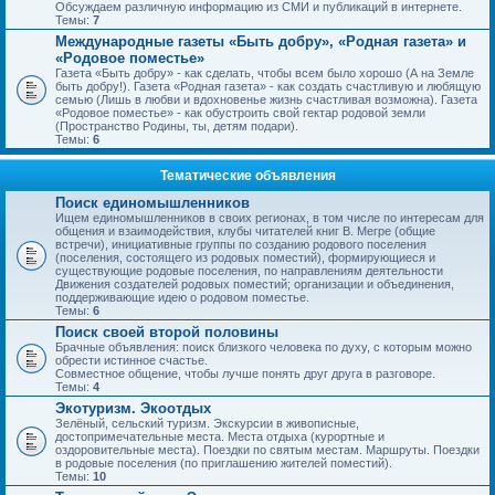
Обсуждаем различную информацию из СМИ и публикаций в интернете.
Темы:
7
Международные газеты «Быть добру», «Родная газета» и
«Родовое поместье»
Газета «Быть добру» - как сделать, чтобы всем было хорошо (А на Земле
быть добру!). Газета «Родная газета» - как создать счастливую и любящую
семью (Лишь в любви и вдохновенье жизнь счастливая возможна). Газета
«Родовое поместье» - как обустроить свой гектар родовой земли
(Пространство Родины, ты, детям подари).
Темы:
6
Тематические объявления
Поиск единомышленников
Ищем единомышленников в своих регионах, в том числе по интересам для
общения и взаимодействия, клубы читателей книг В. Мегре (общие
встречи), инициативные группы по созданию родового поселения
(поселения, состоящего из родовых поместий), формирующиеся и
существующие родовые поселения, по направлениям деятельности
Движения создателей родовых поместий; организации и объединения,
поддерживающие идею о родовом поместье.
Темы:
6
Поиск своей второй половины
Брачные объявления: поиск близкого человека по духу, с которым можно
обрести истинное счастье.
Совместное общение, чтобы лучше понять друг друга в разговоре.
Темы:
4
Экотуризм. Экоотдых
Зелёный, сельский туризм. Экскурсии в живописные,
достопримечательные места. Места отдыха (курортные и
оздоровительные места). Поездки по святым местам. Маршруты. Поездки
в родовые поселения (по приглашению жителей поместий).
Темы:
10