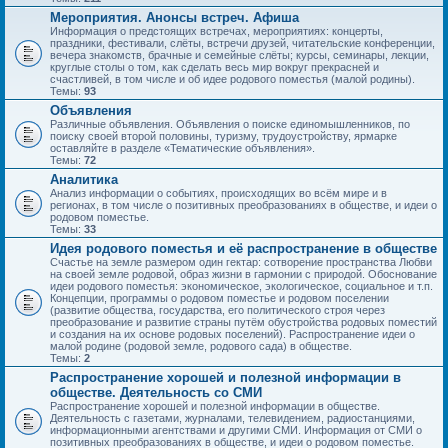
Мероприятия. Анонсы встреч. Афиша
Информация о предстоящих встречах, мероприятиях: концерты,
праздники, фестивали, слёты, встречи друзей, читательские конференции,
вечера знакомств, брачные и семейные слёты; курсы, семинары, лекции,
круглые столы о том, как сделать весь мир вокруг прекрасней и
счастливей, в том числе и об идее родового поместья (малой родины).
Темы:
93
Объявления
Различные объявления. Объявления о поиске единомышленников, по
поиску своей второй половины, туризму, трудоустройству, ярмарке
оставляйте в разделе «Тематические объявления».
Темы:
72
Аналитика
Анализ информации о событиях, происходящих во всём мире и в
регионах, в том числе о позитивных преобразованиях в обществе, и идеи о
родовом поместье.
Темы:
33
Идея родового поместья и её распространение в обществе
Счастье на земле размером один гектар: сотворение пространства Любви
на своей земле родовой, образ жизни в гармонии с природой. Обоснование
идеи родового поместья: экономическое, экологическое, социальное и т.п.
Концепции, программы о родовом поместье и родовом поселении
(развитие общества, государства, его политического строя через
преобразование и развитие страны путём обустройства родовых поместий
и создания на их основе родовых поселений). Распространение идеи о
малой родине (родовой земле, родового сада) в обществе.
Темы:
2
Распространение хорошей и полезной информации в
обществе. Деятельность со СМИ
Распространение хорошей и полезной информации в обществе.
Деятельность с газетами, журналами, телевидением, радиостанциями,
информационными агентствами и другими СМИ. Информация от СМИ о
позитивных преобразованиях в обществе, и идеи о родовом поместье.