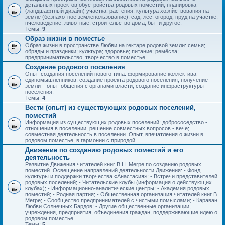
детальных проектов обустройства родовых поместий; планировка
(ландшафтный дизайн) участка; растения; культура хозяйствования на
земле (безпахотное землепользование); сад, лес, огород, пруд на участке;
пчеловедение; животные; строительство дома, быт и другое.
Темы:
9
Образ жизни в поместье
Образ жизни в пространстве Любви на гектаре родовой земли: семья;
обряды и праздники; культура; здоровье; питание; ремёсла;
предпринимательство, творчество в поместье.
Создание родового поселения
Опыт создания поселений нового типа: формирование коллектива
единомышленников; создание проекта родового поселения; получение
земли – опыт общения с органами власти; создание инфраструктуры
поселения.
Темы:
4
Вести (опыт) из существующих родовых поселений,
поместий
Информация из существующих родовых поселений: добрососедство -
отношения в поселении, решение совместных вопросов - вече;
совместная деятельность в поселении. Опыт, впечатления о жизни в
родовом поместье, в гармонии с природой.
Движение по созданию родовых поместий и его
деятельность
Развитие Движения читателей книг В.Н. Мегре по созданию родовых
поместий. Освещение направлений деятельности Движения: - Фонд
культуры и поддержки творчества «Анастасия»; - Встречи представителей
родовых поселений; - Читательские клубы (информация о действующих
клубах); - Информационно-аналитические центры; - Академия родовых
поместий; - Родная партия; - Общественная организация читателей книг В.
Мегре; - Сообщество предпринимателей с чистыми помыслами; - Караван
Любви Солнечных Бардов; - Другие общественные организации,
учреждения, предприятия, объединения граждан, поддерживающие идею о
родовом поместье.
Темы:
5