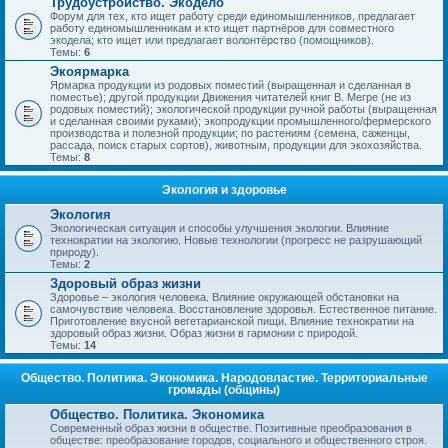
Трудоустройство. Экодело
Форум для тех, кто ищет работу среди единомышленников, предлагает
работу единомышленникам и кто ищет партнёров для совместного
экодела; кто ищет или предлагает волонтёрство (помощников).
Темы:
6
Экоярмарка
Ярмарка продукции из родовых поместий (выращенная и сделанная в
поместье); другой продукции Движения читателей книг В. Мегре (не из
родовых поместий); экологической продукции ручной работы (выращенная
и сделанная своими руками); экопродукции промышленного/фермерского
производства и полезной продукции; по растениям (семена, саженцы,
рассада, поиск старых сортов), животным, продукции для экохозяйства.
Темы:
8
Экология и здоровье
Экология
Экологическая ситуация и способы улучшения экологии. Влияние
технократии на экологию. Новые технологии (прогресс не разрушающий
природу).
Темы:
2
Здоровый образ жизни
Здоровье – экология человека. Влияние окружающей обстановки на
самочувствие человека. Восстановление здоровья. Естественное питание.
Приготовление вкусной вегетарианской пищи. Влияние технократии на
здоровый образ жизни. Образ жизни в гармонии с природой.
Темы:
14
Общество. Политика. Экономика. Народовластие. Территориальные
громады (общины)
Общество. Политика. Экономика
Современный образ жизни в обществе. Позитивные преобразования в
обществе: преобразование городов, социального и общественного строя.