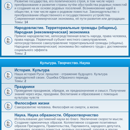
Развитие государства, его политического строя, в том числе через
преобразование и развитие страны путём обустройства родовых поместий
и создания на их основе родовых поселений. Возникновение идей в
обществе, в том числе идеи о родовом поместье. Законодательство о
преобразовании общественного и государственного устройства.
Современная коммерческая экономика, её пути развития или деградации.
Темы:
14
Народовластие. Территориальные громады (общины).
Народная (некоммерческая) экономика
Прямое народовластие, непосредственная власть народа, права человека,
права народа. Первичный субъект местного самоуправления,
непосредственное самоуправление территориальной громады (общины).
Народная (некоммерческая) экономика без наёмного труда с достижением
социального эффекта
Темы:
2
Культура. Творчество. Наука
История. Культура
Наша история Руси: прошлое - отражение будущего. Культура
прародителей своих. Ошибка Образного периода.
Темы:
2
Праздники
Проведение праздников, обрядов, их предназначение и смысл. Получение
знаний через игры, праздники. Воспитание и образование с помощью
культуры чувств
Философия жизни
Саморазвитие человека. Философия не смерти, а жизни.
Наука. Наука образности. Образотворчество
Использование достижений науки во благо. Увеличение скорости мысли.
Создание гармоничных образов. Коллективное создание позитивных
образов Президента, Правительства, Парламента, народного депутата,
чиновника, родового поместья, родовых поселений, городов и других