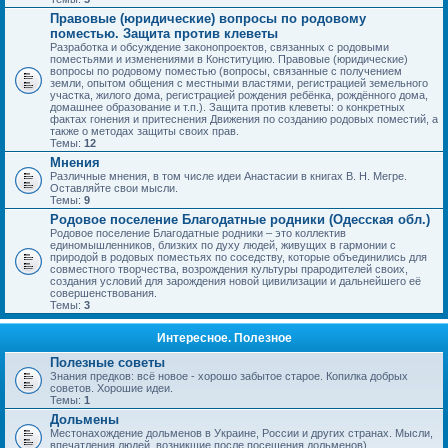
Правовые (юридические) вопросы по родовому
поместью. Защита против клеветы
Разработка и обсуждение законопроектов, связанных с родовыми
поместьями и изменениями в Конституцию. Правовые (юридические)
вопросы по родовому поместью (вопросы, связанные с получением
земли, опытом общения с местными властями, регистрацией земельного
участка, жилого дома, регистрацией рождения ребёнка, рождённого дома,
домашнее образование и т.п.). Защита против клеветы: о конкретных
фактах гонения и притеснения Движения по созданию родовых поместий, а
также о методах защиты своих прав.
Темы:
12
Мнения
Различные мнения, в том числе идеи Анастасии в книгах В. Н. Мегре.
Оставляйте свои мысли.
Темы:
9
Родовое поселение Благодатные родники (Одесская обл.)
Родовое поселение Благодатные родники – это коллектив
единомышленников, близких по духу людей, живущих в гармонии с
природой в родовых поместьях по соседству, которые объединились для
совместного творчества, возрождения культуры прародителей своих,
создания условий для зарождения новой цивилизации и дальнейшего её
совершенствования.
Темы:
3
Интересное. Полезное
Полезные советы
Знания предков: всё новое - хорошо забытое старое. Копилка добрых
советов. Хорошие идеи.
Темы:
1
Дольмены
Местонахождение дольменов в Украине, России и других странах. Мысли,
впечатления людей, возникшие после посещения дольменов).