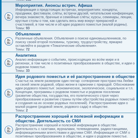
Мероприятия. Анонсы встреч. Афиша
Информация о предстоящих встречах, мероприятиях: концерты,
праздники, фестивали, слёты, встречи друзей, читательские конференции,
вечера знакомств, брачные и семейные слёты; курсы, семинары, лекции,
круглые столы о том, как сделать весь мир вокруг прекрасней и
счастливей, в том числе и об идее родового поместья (малой родины).
Темы:
93
Объявления
Различные объявления. Объявления о поиске единомышленников, по
поиску своей второй половины, туризму, трудоустройству, ярмарке
оставляйте в разделе «Тематические объявления».
Темы:
72
Аналитика
Анализ информации о событиях, происходящих во всём мире и в
регионах, в том числе о позитивных преобразованиях в обществе, и идеи о
родовом поместье.
Темы:
33
Идея родового поместья и её распространение в обществе
Счастье на земле размером один гектар: сотворение пространства Любви
на своей земле родовой, образ жизни в гармонии с природой. Обоснование
идеи родового поместья: экономическое, экологическое, социальное и т.п.
Концепции, программы о родовом поместье и родовом поселении
(развитие общества, государства, его политического строя через
преобразование и развитие страны путём обустройства родовых поместий
и создания на их основе родовых поселений). Распространение идеи о
малой родине (родовой земле, родового сада) в обществе.
Темы:
2
Распространение хорошей и полезной информации в
обществе. Деятельность со СМИ
Распространение хорошей и полезной информации в обществе.
Деятельность с газетами, журналами, телевидением, радиостанциями,
информационными агентствами и другими СМИ. Информация от СМИ о
позитивных преобразованиях в обществе, и идеи о родовом поместье.