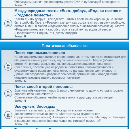
Обсуждаем различную информацию из СМИ и публикаций в интернете.
Темы:
7
Международные газеты «Быть добру», «Родная газета» и
«Родовое поместье»
Газета «Быть добру» - как сделать, чтобы всем было хорошо (А на Земле
быть добру!). Газета «Родная газета» - как создать счастливую и любящую
семью (Лишь в любви и вдохновенье жизнь счастливая возможна). Газета
«Родовое поместье» - как обустроить свой гектар родовой земли
(Пространство Родины, ты, детям подари).
Темы:
6
Тематические объявления
Поиск единомышленников
Ищем единомышленников в своих регионах, в том числе по интересам для
общения и взаимодействия, клубы читателей книг В. Мегре (общие
встречи), инициативные группы по созданию родового поселения
(поселения, состоящего из родовых поместий), формирующиеся и
существующие родовые поселения, по направлениям деятельности
Движения создателей родовых поместий; организации и объединения,
поддерживающие идею о родовом поместье.
Темы:
6
Поиск своей второй половины
Брачные объявления: поиск близкого человека по духу, с которым можно
обрести истинное счастье.
Совместное общение, чтобы лучше понять друг друга в разговоре.
Темы:
4
Экотуризм. Экоотдых
Зелёный, сельский туризм. Экскурсии в живописные,
достопримечательные места. Места отдыха (курортные и
оздоровительные места). Поездки по святым местам. Маршруты. Поездки
в родовые поселения (по приглашению жителей поместий).
Темы:
10