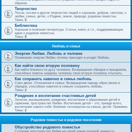
образов.
Творчество
Песни, поэзия и другое творчество людей о хорошем, добром, светлом, о
любви, семье, детях, о Родине, земле, природе, родовом поместье.
Темы:
5
Библиотека
Хорошая и полезная литература. Статьи, книги, и т.п., поддерживающие
идею о родовом поместье.
Темы:
8
Любовь и семья
Энергия Любви. Любовь и человек
Понимание энергии Любви, почему приходит и уходит Любовь.
Как найти свою вторую половину
Как найти близкого по духу человека. Возвращение обрядов и праздников,
способных помочь каждому человеку свою вторую половину отыскать.
Как сохранить навечно в семье любовь
Союз двоих. Отношения в семье. Возвращение народу образ жизни и
обрядов, способных навечно в семьях сохранять любовь.
Темы:
2
Рождение и воспитание счастливых детей
Зачатие, вынашивание, рождение, воспитание и образование детей в
гармонии, пространстве Любви. Воспитание детей – это, прежде всего,
воспитание самого себя. Влияние технократии на семью, детей. Прививки.
Темы:
2
Родовое поместье и родовое поселение
Обустройство родового поместья
Создание пространства Любви на своей земле родовой; важность