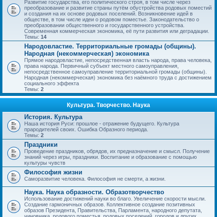
Развитие государства, его политического строя, в том числе через
преобразование и развитие страны путём обустройства родовых поместий
и создания на их основе родовых поселений. Возникновение идей в
обществе, в том числе идеи о родовом поместье. Законодательство о
преобразовании общественного и государственного устройства.
Современная коммерческая экономика, её пути развития или деградации.
Темы:
14
Народовластие. Территориальные громады (общины).
Народная (некоммерческая) экономика
Прямое народовластие, непосредственная власть народа, права человека,
права народа. Первичный субъект местного самоуправления,
непосредственное самоуправление территориальной громады (общины).
Народная (некоммерческая) экономика без наёмного труда с достижением
социального эффекта
Темы:
2
Культура. Творчество. Наука
История. Культура
Наша история Руси: прошлое - отражение будущего. Культура
прародителей своих. Ошибка Образного периода.
Темы:
2
Праздники
Проведение праздников, обрядов, их предназначение и смысл. Получение
знаний через игры, праздники. Воспитание и образование с помощью
культуры чувств
Философия жизни
Саморазвитие человека. Философия не смерти, а жизни.
Наука. Наука образности. Образотворчество
Использование достижений науки во благо. Увеличение скорости мысли.
Создание гармоничных образов. Коллективное создание позитивных
образов Президента, Правительства, Парламента, народного депутата,
чиновника, родового поместья, родовых поселений, городов и других