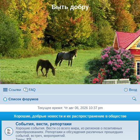
Быть добру
Ссылки
FAQ
Вход
Список форумов
ои
Текущее время: Чт авг 06, 2026 10:37 pm
ск
Хорошие, добрые новости и их распространение в обществе
События, вести, репортажи
Хорошие события. Вести со всего мира, из регионов о позитивных
преобразованиях. Репортажи и обсуждения различных прошедших
событий, встреч, мероприятий.
Темы:
211