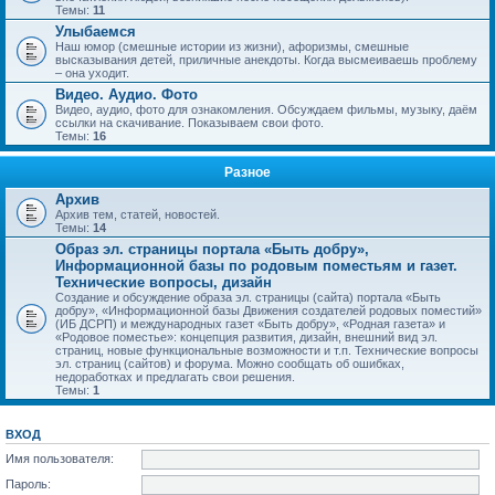
Темы:
11
Улыбаемся
Наш юмор (смешные истории из жизни), афоризмы, смешные
высказывания детей, приличные анекдоты. Когда высмеиваешь проблему
– она уходит.
Видео. Аудио. Фото
Видео, аудио, фото для ознакомления. Обсуждаем фильмы, музыку, даём
ссылки на скачивание. Показываем свои фото.
Темы:
16
Разное
Архив
Архив тем, статей, новостей.
Темы:
14
Образ эл. страницы портала «Быть добру»,
Информационной базы по родовым поместьям и газет.
Технические вопросы, дизайн
Создание и обсуждение образа эл. страницы (сайта) портала «Быть
добру», «Информационной базы Движения создателей родовых поместий»
(ИБ ДСРП) и международных газет «Быть добру», «Родная газета» и
«Родовое поместье»: концепция развития, дизайн, внешний вид эл.
страниц, новые функциональные возможности и т.п. Технические вопросы
эл. страниц (сайтов) и форума. Можно сообщать об ошибках,
недоработках и предлагать свои решения.
Темы:
1
ВХОД
Имя пользователя:
Пароль: