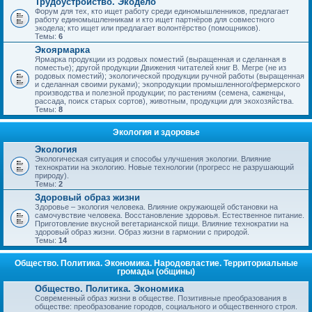
Трудоустройство. Экодело
Форум для тех, кто ищет работу среди единомышленников, предлагает
работу единомышленникам и кто ищет партнёров для совместного
экодела; кто ищет или предлагает волонтёрство (помощников).
Темы:
6
Экоярмарка
Ярмарка продукции из родовых поместий (выращенная и сделанная в
поместье); другой продукции Движения читателей книг В. Мегре (не из
родовых поместий); экологической продукции ручной работы (выращенная
и сделанная своими руками); экопродукции промышленного/фермерского
производства и полезной продукции; по растениям (семена, саженцы,
рассада, поиск старых сортов), животным, продукции для экохозяйства.
Темы:
8
Экология и здоровье
Экология
Экологическая ситуация и способы улучшения экологии. Влияние
технократии на экологию. Новые технологии (прогресс не разрушающий
природу).
Темы:
2
Здоровый образ жизни
Здоровье – экология человека. Влияние окружающей обстановки на
самочувствие человека. Восстановление здоровья. Естественное питание.
Приготовление вкусной вегетарианской пищи. Влияние технократии на
здоровый образ жизни. Образ жизни в гармонии с природой.
Темы:
14
Общество. Политика. Экономика. Народовластие. Территориальные
громады (общины)
Общество. Политика. Экономика
Современный образ жизни в обществе. Позитивные преобразования в
обществе: преобразование городов, социального и общественного строя.