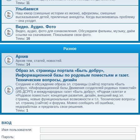
Темы:
11
Улыбаемся
Наш юмор (смешные истории из жизни), афоризмы, смешные
высказывания детей, приличные анекдоты. Когда высмеиваешь проблему
– она уходит.
Видео. Аудио. Фото
Видео, аудио, фото для ознакомления. Обсуждаем фильмы, музыку, даём
ссылки на скачивание. Показываем свои фото.
Темы:
16
Разное
Архив
Архив тем, статей, новостей.
Темы:
14
Образ эл. страницы портала «Быть добру»,
Информационной базы по родовым поместьям и газет.
Технические вопросы, дизайн
Создание и обсуждение образа эл. страницы (сайта) портала «Быть
добру», «Информационной базы Движения создателей родовых поместий»
(ИБ ДСРП) и международных газет «Быть добру», «Родная газета» и
«Родовое поместье»: концепция развития, дизайн, внешний вид эл.
страниц, новые функциональные возможности и т.п. Технические вопросы
эл. страниц (сайтов) и форума. Можно сообщать об ошибках,
недоработках и предлагать свои решения.
Темы:
1
ВХОД
Имя пользователя:
Пароль: