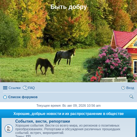
Быть добру
Ссылки
FAQ
Вход
Список форумов
ои
Текущее время: Вс авг 09, 2026 10:56 am
ск
Хорошие, добрые новости и их распространение в обществе
События, вести, репортажи
Хорошие события. Вести со всего мира, из регионов о позитивных
преобразованиях. Репортажи и обсуждения различных прошедших
событий, встреч, мероприятий.
Темы:
211