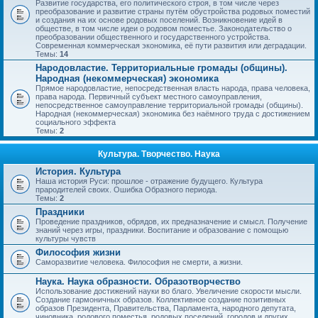
Развитие государства, его политического строя, в том числе через
преобразование и развитие страны путём обустройства родовых поместий
и создания на их основе родовых поселений. Возникновение идей в
обществе, в том числе идеи о родовом поместье. Законодательство о
преобразовании общественного и государственного устройства.
Современная коммерческая экономика, её пути развития или деградации.
Темы:
14
Народовластие. Территориальные громады (общины).
Народная (некоммерческая) экономика
Прямое народовластие, непосредственная власть народа, права человека,
права народа. Первичный субъект местного самоуправления,
непосредственное самоуправление территориальной громады (общины).
Народная (некоммерческая) экономика без наёмного труда с достижением
социального эффекта
Темы:
2
Культура. Творчество. Наука
История. Культура
Наша история Руси: прошлое - отражение будущего. Культура
прародителей своих. Ошибка Образного периода.
Темы:
2
Праздники
Проведение праздников, обрядов, их предназначение и смысл. Получение
знаний через игры, праздники. Воспитание и образование с помощью
культуры чувств
Философия жизни
Саморазвитие человека. Философия не смерти, а жизни.
Наука. Наука образности. Образотворчество
Использование достижений науки во благо. Увеличение скорости мысли.
Создание гармоничных образов. Коллективное создание позитивных
образов Президента, Правительства, Парламента, народного депутата,
чиновника, родового поместья, родовых поселений, городов и других