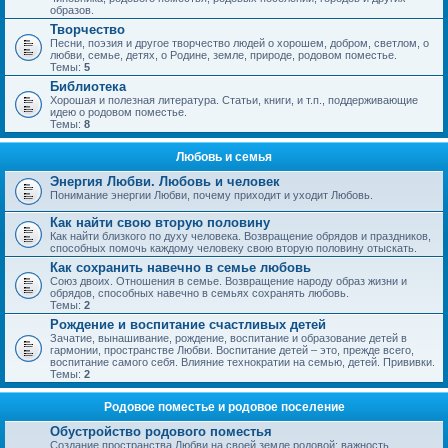
образов.
Творчество
Песни, поэзия и другое творчество людей о хорошем, добром, светлом, о
любви, семье, детях, о Родине, земле, природе, родовом поместье.
Темы:
5
Библиотека
Хорошая и полезная литература. Статьи, книги, и т.п., поддерживающие
идею о родовом поместье.
Темы:
8
Любовь и семья
Энергия Любви. Любовь и человек
Понимание энергии Любви, почему приходит и уходит Любовь.
Как найти свою вторую половину
Как найти близкого по духу человека. Возвращение обрядов и праздников,
способных помочь каждому человеку свою вторую половину отыскать.
Как сохранить навечно в семье любовь
Союз двоих. Отношения в семье. Возвращение народу образ жизни и
обрядов, способных навечно в семьях сохранять любовь.
Темы:
2
Рождение и воспитание счастливых детей
Зачатие, вынашивание, рождение, воспитание и образование детей в
гармонии, пространстве Любви. Воспитание детей – это, прежде всего,
воспитание самого себя. Влияние технократии на семью, детей. Прививки.
Темы:
2
Родовое поместье и родовое поселение
Обустройство родового поместья
Создание пространства Любви на своей земле родовой; важность