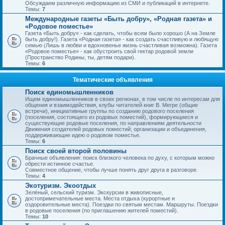
Обсуждаем различную информацию из СМИ и публикаций в интернете.
Темы:
7
Международные газеты «Быть добру», «Родная газета» и
«Родовое поместье»
Газета «Быть добру» - как сделать, чтобы всем было хорошо (А на Земле
быть добру!). Газета «Родная газета» - как создать счастливую и любящую
семью (Лишь в любви и вдохновенье жизнь счастливая возможна). Газета
«Родовое поместье» - как обустроить свой гектар родовой земли
(Пространство Родины, ты, детям подари).
Темы:
6
Тематические объявления
Поиск единомышленников
Ищем единомышленников в своих регионах, в том числе по интересам для
общения и взаимодействия, клубы читателей книг В. Мегре (общие
встречи), инициативные группы по созданию родового поселения
(поселения, состоящего из родовых поместий), формирующиеся и
существующие родовые поселения, по направлениям деятельности
Движения создателей родовых поместий; организации и объединения,
поддерживающие идею о родовом поместье.
Темы:
6
Поиск своей второй половины
Брачные объявления: поиск близкого человека по духу, с которым можно
обрести истинное счастье.
Совместное общение, чтобы лучше понять друг друга в разговоре.
Темы:
4
Экотуризм. Экоотдых
Зелёный, сельский туризм. Экскурсии в живописные,
достопримечательные места. Места отдыха (курортные и
оздоровительные места). Поездки по святым местам. Маршруты. Поездки
в родовые поселения (по приглашению жителей поместий).
Темы:
10