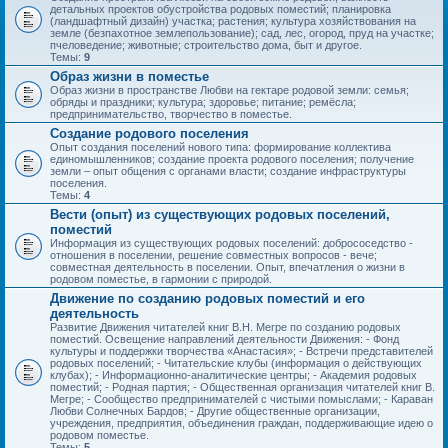
детальных проектов обустройства родовых поместий; планировка
(ландшафтный дизайн) участка; растения; культура хозяйствования на
земле (безпахотное землепользование); сад, лес, огород, пруд на участке;
пчеловедение; животные; строительство дома, быт и другое.
Темы:
9
Образ жизни в поместье
Образ жизни в пространстве Любви на гектаре родовой земли: семья;
обряды и праздники; культура; здоровье; питание; ремёсла;
предпринимательство, творчество в поместье.
Создание родового поселения
Опыт создания поселений нового типа: формирование коллектива
единомышленников; создание проекта родового поселения; получение
земли – опыт общения с органами власти; создание инфраструктуры
поселения.
Темы:
4
Вести (опыт) из существующих родовых поселений,
поместий
Информация из существующих родовых поселений: добрососедство -
отношения в поселении, решение совместных вопросов - вече;
совместная деятельность в поселении. Опыт, впечатления о жизни в
родовом поместье, в гармонии с природой.
Движение по созданию родовых поместий и его
деятельность
Развитие Движения читателей книг В.Н. Мегре по созданию родовых
поместий. Освещение направлений деятельности Движения: - Фонд
культуры и поддержки творчества «Анастасия»; - Встречи представителей
родовых поселений; - Читательские клубы (информация о действующих
клубах); - Информационно-аналитические центры; - Академия родовых
поместий; - Родная партия; - Общественная организация читателей книг В.
Мегре; - Сообщество предпринимателей с чистыми помыслами; - Караван
Любви Солнечных Бардов; - Другие общественные организации,
учреждения, предприятия, объединения граждан, поддерживающие идею о
родовом поместье.
Темы:
5