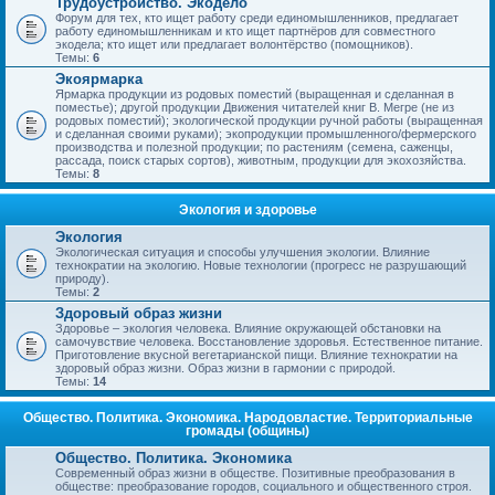
Трудоустройство. Экодело
Форум для тех, кто ищет работу среди единомышленников, предлагает
работу единомышленникам и кто ищет партнёров для совместного
экодела; кто ищет или предлагает волонтёрство (помощников).
Темы:
6
Экоярмарка
Ярмарка продукции из родовых поместий (выращенная и сделанная в
поместье); другой продукции Движения читателей книг В. Мегре (не из
родовых поместий); экологической продукции ручной работы (выращенная
и сделанная своими руками); экопродукции промышленного/фермерского
производства и полезной продукции; по растениям (семена, саженцы,
рассада, поиск старых сортов), животным, продукции для экохозяйства.
Темы:
8
Экология и здоровье
Экология
Экологическая ситуация и способы улучшения экологии. Влияние
технократии на экологию. Новые технологии (прогресс не разрушающий
природу).
Темы:
2
Здоровый образ жизни
Здоровье – экология человека. Влияние окружающей обстановки на
самочувствие человека. Восстановление здоровья. Естественное питание.
Приготовление вкусной вегетарианской пищи. Влияние технократии на
здоровый образ жизни. Образ жизни в гармонии с природой.
Темы:
14
Общество. Политика. Экономика. Народовластие. Территориальные
громады (общины)
Общество. Политика. Экономика
Современный образ жизни в обществе. Позитивные преобразования в
обществе: преобразование городов, социального и общественного строя.