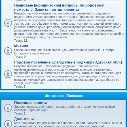
Правовые (юридические) вопросы по родовому
поместью. Защита против клеветы
Разработка и обсуждение законопроектов, связанных с родовыми
поместьями и изменениями в Конституцию. Правовые (юридические)
вопросы по родовому поместью (вопросы, связанные с получением
земли, опытом общения с местными властями, регистрацией земельного
участка, жилого дома, регистрацией рождения ребёнка, рождённого дома,
домашнее образование и т.п.). Защита против клеветы: о конкретных
фактах гонения и притеснения Движения по созданию родовых поместий, а
также о методах защиты своих прав.
Темы:
12
Мнения
Различные мнения, в том числе идеи Анастасии в книгах В. Н. Мегре.
Оставляйте свои мысли.
Темы:
9
Родовое поселение Благодатные родники (Одесская обл.)
Родовое поселение Благодатные родники – это коллектив
единомышленников, близких по духу людей, живущих в гармонии с
природой в родовых поместьях по соседству, которые объединились для
совместного творчества, возрождения культуры прародителей своих,
создания условий для зарождения новой цивилизации и дальнейшего её
совершенствования.
Темы:
3
Интересное. Полезное
Полезные советы
Знания предков: всё новое - хорошо забытое старое. Копилка добрых
советов. Хорошие идеи.
Темы:
1
Дольмены
Местонахождение дольменов в Украине, России и других странах. Мысли,
впечатления людей, возникшие после посещения дольменов).