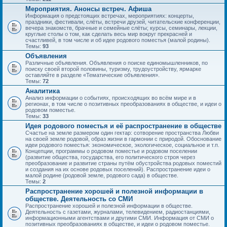
Мероприятия. Анонсы встреч. Афиша
Информация о предстоящих встречах, мероприятиях: концерты,
праздники, фестивали, слёты, встречи друзей, читательские конференции,
вечера знакомств, брачные и семейные слёты; курсы, семинары, лекции,
круглые столы о том, как сделать весь мир вокруг прекрасней и
счастливей, в том числе и об идее родового поместья (малой родины).
Темы:
93
Объявления
Различные объявления. Объявления о поиске единомышленников, по
поиску своей второй половины, туризму, трудоустройству, ярмарке
оставляйте в разделе «Тематические объявления».
Темы:
72
Аналитика
Анализ информации о событиях, происходящих во всём мире и в
регионах, в том числе о позитивных преобразованиях в обществе, и идеи о
родовом поместье.
Темы:
33
Идея родового поместья и её распространение в обществе
Счастье на земле размером один гектар: сотворение пространства Любви
на своей земле родовой, образ жизни в гармонии с природой. Обоснование
идеи родового поместья: экономическое, экологическое, социальное и т.п.
Концепции, программы о родовом поместье и родовом поселении
(развитие общества, государства, его политического строя через
преобразование и развитие страны путём обустройства родовых поместий
и создания на их основе родовых поселений). Распространение идеи о
малой родине (родовой земле, родового сада) в обществе.
Темы:
2
Распространение хорошей и полезной информации в
обществе. Деятельность со СМИ
Распространение хорошей и полезной информации в обществе.
Деятельность с газетами, журналами, телевидением, радиостанциями,
информационными агентствами и другими СМИ. Информация от СМИ о
позитивных преобразованиях в обществе, и идеи о родовом поместье.