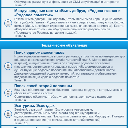
Обсуждаем различную информацию из СМИ и публикаций в интернете.
Темы:
7
Международные газеты «Быть добру», «Родная газета» и
«Родовое поместье»
Газета «Быть добру» - как сделать, чтобы всем было хорошо (А на Земле
быть добру!). Газета «Родная газета» - как создать счастливую и любящую
семью (Лишь в любви и вдохновенье жизнь счастливая возможна). Газета
«Родовое поместье» - как обустроить свой гектар родовой земли
(Пространство Родины, ты, детям подари).
Темы:
6
Тематические объявления
Поиск единомышленников
Ищем единомышленников в своих регионах, в том числе по интересам для
общения и взаимодействия, клубы читателей книг В. Мегре (общие
встречи), инициативные группы по созданию родового поселения
(поселения, состоящего из родовых поместий), формирующиеся и
существующие родовые поселения, по направлениям деятельности
Движения создателей родовых поместий; организации и объединения,
поддерживающие идею о родовом поместье.
Темы:
6
Поиск своей второй половины
Брачные объявления: поиск близкого человека по духу, с которым можно
обрести истинное счастье.
Совместное общение, чтобы лучше понять друг друга в разговоре.
Темы:
4
Экотуризм. Экоотдых
Зелёный, сельский туризм. Экскурсии в живописные,
достопримечательные места. Места отдыха (курортные и
оздоровительные места). Поездки по святым местам. Маршруты. Поездки
в родовые поселения (по приглашению жителей поместий).
Темы:
10