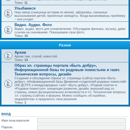
Темы:
11
Улыбаемся
Наш юмор (смешные истории из жизни), афоризмы, смешные
высказывания детей, приличные анекдоты. Когда высмеиваешь проблему
– она уходит.
Видео. Аудио. Фото
Видео, аудио, фото для ознакомления. Обсуждаем фильмы, музыку, даём
ссылки на скачивание. Показываем свои фото.
Темы:
16
Разное
Архив
Архив тем, статей, новостей.
Темы:
14
Образ эл. страницы портала «Быть добру»,
Информационной базы по родовым поместьям и газет.
Технические вопросы, дизайн
Создание и обсуждение образа эл. страницы (сайта) портала «Быть
добру», «Информационной базы Движения создателей родовых поместий»
(ИБ ДСРП) и международных газет «Быть добру», «Родная газета» и
«Родовое поместье»: концепция развития, дизайн, внешний вид эл.
страниц, новые функциональные возможности и т.п. Технические вопросы
эл. страниц (сайтов) и форума. Можно сообщать об ошибках,
недоработках и предлагать свои решения.
Темы:
1
ВХОД
Имя пользователя:
Пароль: