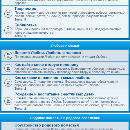
образов.
Творчество
Песни, поэзия и другое творчество людей о хорошем, добром, светлом, о
любви, семье, детях, о Родине, земле, природе, родовом поместье.
Темы:
5
Библиотека
Хорошая и полезная литература. Статьи, книги, и т.п., поддерживающие
идею о родовом поместье.
Темы:
8
Любовь и семья
Энергия Любви. Любовь и человек
Понимание энергии Любви, почему приходит и уходит Любовь.
Как найти свою вторую половину
Как найти близкого по духу человека. Возвращение обрядов и праздников,
способных помочь каждому человеку свою вторую половину отыскать.
Как сохранить навечно в семье любовь
Союз двоих. Отношения в семье. Возвращение народу образ жизни и
обрядов, способных навечно в семьях сохранять любовь.
Темы:
2
Рождение и воспитание счастливых детей
Зачатие, вынашивание, рождение, воспитание и образование детей в
гармонии, пространстве Любви. Воспитание детей – это, прежде всего,
воспитание самого себя. Влияние технократии на семью, детей. Прививки.
Темы:
2
Родовое поместье и родовое поселение
Обустройство родового поместья
Создание пространства Любви на своей земле родовой; важность