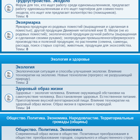
Трудоустройство. Экодело
Форум для тех, кто ищет работу среди единомышленников, предлагает
работу единомышленникам и кто ищет партнёров для совместного
экодела; кто ищет или предлагает волонтёрство (помощников).
Темы:
6
Экоярмарка
Ярмарка продукции из родовых поместий (выращенная и сделанная в
поместье); другой продукции Движения читателей книг В. Мегре (не из
родовых поместий); экологической продукции ручной работы (выращенная
и сделанная своими руками); экопродукции промышленного/фермерского
производства и полезной продукции; по растениям (семена, саженцы,
рассада, поиск старых сортов), животным, продукции для экохозяйства.
Темы:
8
Экология и здоровье
Экология
Экологическая ситуация и способы улучшения экологии. Влияние
технократии на экологию. Новые технологии (прогресс не разрушающий
природу).
Темы:
2
Здоровый образ жизни
Здоровье – экология человека. Влияние окружающей обстановки на
самочувствие человека. Восстановление здоровья. Естественное питание.
Приготовление вкусной вегетарианской пищи. Влияние технократии на
здоровый образ жизни. Образ жизни в гармонии с природой.
Темы:
14
Общество. Политика. Экономика. Народовластие. Территориальные
громады (общины)
Общество. Политика. Экономика
Современный образ жизни в обществе. Позитивные преобразования в
обществе: преобразование городов, социального и общественного строя.