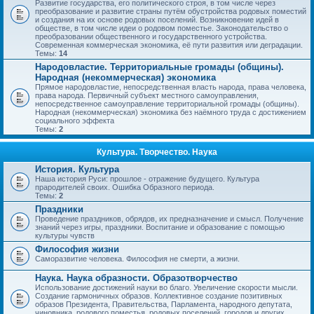
Развитие государства, его политического строя, в том числе через
преобразование и развитие страны путём обустройства родовых поместий
и создания на их основе родовых поселений. Возникновение идей в
обществе, в том числе идеи о родовом поместье. Законодательство о
преобразовании общественного и государственного устройства.
Современная коммерческая экономика, её пути развития или деградации.
Темы:
14
Народовластие. Территориальные громады (общины).
Народная (некоммерческая) экономика
Прямое народовластие, непосредственная власть народа, права человека,
права народа. Первичный субъект местного самоуправления,
непосредственное самоуправление территориальной громады (общины).
Народная (некоммерческая) экономика без наёмного труда с достижением
социального эффекта
Темы:
2
Культура. Творчество. Наука
История. Культура
Наша история Руси: прошлое - отражение будущего. Культура
прародителей своих. Ошибка Образного периода.
Темы:
2
Праздники
Проведение праздников, обрядов, их предназначение и смысл. Получение
знаний через игры, праздники. Воспитание и образование с помощью
культуры чувств
Философия жизни
Саморазвитие человека. Философия не смерти, а жизни.
Наука. Наука образности. Образотворчество
Использование достижений науки во благо. Увеличение скорости мысли.
Создание гармоничных образов. Коллективное создание позитивных
образов Президента, Правительства, Парламента, народного депутата,
чиновника, родового поместья, родовых поселений, городов и других