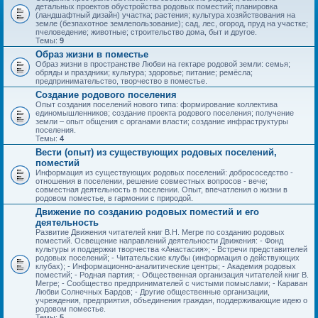
детальных проектов обустройства родовых поместий; планировка
(ландшафтный дизайн) участка; растения; культура хозяйствования на
земле (безпахотное землепользование); сад, лес, огород, пруд на участке;
пчеловедение; животные; строительство дома, быт и другое.
Темы:
9
Образ жизни в поместье
Образ жизни в пространстве Любви на гектаре родовой земли: семья;
обряды и праздники; культура; здоровье; питание; ремёсла;
предпринимательство, творчество в поместье.
Создание родового поселения
Опыт создания поселений нового типа: формирование коллектива
единомышленников; создание проекта родового поселения; получение
земли – опыт общения с органами власти; создание инфраструктуры
поселения.
Темы:
4
Вести (опыт) из существующих родовых поселений,
поместий
Информация из существующих родовых поселений: добрососедство -
отношения в поселении, решение совместных вопросов - вече;
совместная деятельность в поселении. Опыт, впечатления о жизни в
родовом поместье, в гармонии с природой.
Движение по созданию родовых поместий и его
деятельность
Развитие Движения читателей книг В.Н. Мегре по созданию родовых
поместий. Освещение направлений деятельности Движения: - Фонд
культуры и поддержки творчества «Анастасия»; - Встречи представителей
родовых поселений; - Читательские клубы (информация о действующих
клубах); - Информационно-аналитические центры; - Академия родовых
поместий; - Родная партия; - Общественная организация читателей книг В.
Мегре; - Сообщество предпринимателей с чистыми помыслами; - Караван
Любви Солнечных Бардов; - Другие общественные организации,
учреждения, предприятия, объединения граждан, поддерживающие идею о
родовом поместье.
Темы:
5