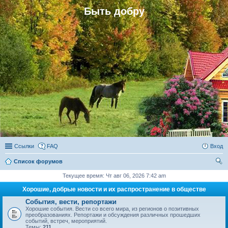
Быть добру
Ссылки
FAQ
Вход
Список форумов
ои
Текущее время: Чт авг 06, 2026 7:42 am
ск
Хорошие, добрые новости и их распространение в обществе
События, вести, репортажи
Хорошие события. Вести со всего мира, из регионов о позитивных
преобразованиях. Репортажи и обсуждения различных прошедших
событий, встреч, мероприятий.
Темы:
211