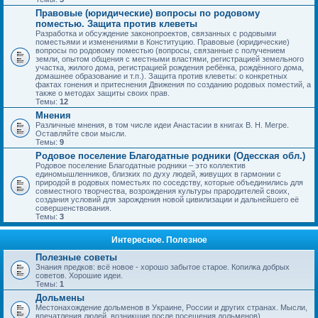
Правовые (юридические) вопросы по родовому
поместью. Защита против клеветы
Разработка и обсуждение законопроектов, связанных с родовыми
поместьями и изменениями в Конституцию. Правовые (юридические)
вопросы по родовому поместью (вопросы, связанные с получением
земли, опытом общения с местными властями, регистрацией земельного
участка, жилого дома, регистрацией рождения ребёнка, рождённого дома,
домашнее образование и т.п.). Защита против клеветы: о конкретных
фактах гонения и притеснения Движения по созданию родовых поместий, а
также о методах защиты своих прав.
Темы:
12
Мнения
Различные мнения, в том числе идеи Анастасии в книгах В. Н. Мегре.
Оставляйте свои мысли.
Темы:
9
Родовое поселение Благодатные родники (Одесская обл.)
Родовое поселение Благодатные родники – это коллектив
единомышленников, близких по духу людей, живущих в гармонии с
природой в родовых поместьях по соседству, которые объединились для
совместного творчества, возрождения культуры прародителей своих,
создания условий для зарождения новой цивилизации и дальнейшего её
совершенствования.
Темы:
3
Интересное. Полезное
Полезные советы
Знания предков: всё новое - хорошо забытое старое. Копилка добрых
советов. Хорошие идеи.
Темы:
1
Дольмены
Местонахождение дольменов в Украине, России и других странах. Мысли,
впечатления людей, возникшие после посещения дольменов).