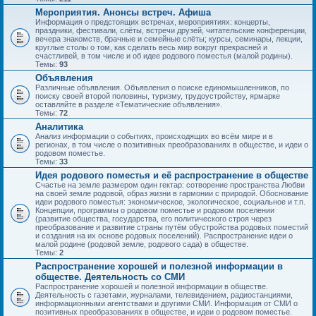
Мероприятия. Анонсы встреч. Афиша
Информация о предстоящих встречах, мероприятиях: концерты,
праздники, фестивали, слёты, встречи друзей, читательские конференции,
вечера знакомств, брачные и семейные слёты; курсы, семинары, лекции,
круглые столы о том, как сделать весь мир вокруг прекрасней и
счастливей, в том числе и об идее родового поместья (малой родины).
Темы:
93
Объявления
Различные объявления. Объявления о поиске единомышленников, по
поиску своей второй половины, туризму, трудоустройству, ярмарке
оставляйте в разделе «Тематические объявления».
Темы:
72
Аналитика
Анализ информации о событиях, происходящих во всём мире и в
регионах, в том числе о позитивных преобразованиях в обществе, и идеи о
родовом поместье.
Темы:
33
Идея родового поместья и её распространение в обществе
Счастье на земле размером один гектар: сотворение пространства Любви
на своей земле родовой, образ жизни в гармонии с природой. Обоснование
идеи родового поместья: экономическое, экологическое, социальное и т.п.
Концепции, программы о родовом поместье и родовом поселении
(развитие общества, государства, его политического строя через
преобразование и развитие страны путём обустройства родовых поместий
и создания на их основе родовых поселений). Распространение идеи о
малой родине (родовой земле, родового сада) в обществе.
Темы:
2
Распространение хорошей и полезной информации в
обществе. Деятельность со СМИ
Распространение хорошей и полезной информации в обществе.
Деятельность с газетами, журналами, телевидением, радиостанциями,
информационными агентствами и другими СМИ. Информация от СМИ о
позитивных преобразованиях в обществе, и идеи о родовом поместье.