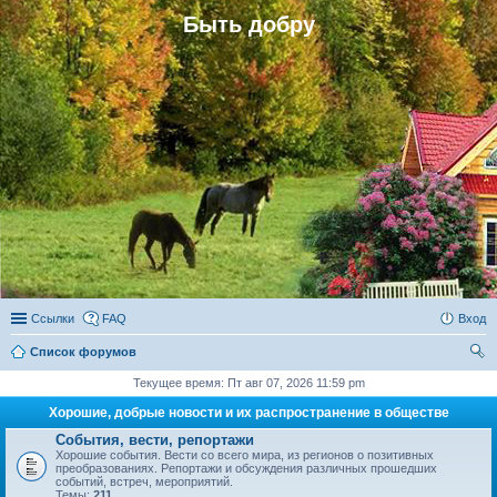
Быть добру
Ссылки
FAQ
Вход
Список форумов
ои
Текущее время: Пт авг 07, 2026 11:59 pm
ск
Хорошие, добрые новости и их распространение в обществе
События, вести, репортажи
Хорошие события. Вести со всего мира, из регионов о позитивных
преобразованиях. Репортажи и обсуждения различных прошедших
событий, встреч, мероприятий.
Темы:
211