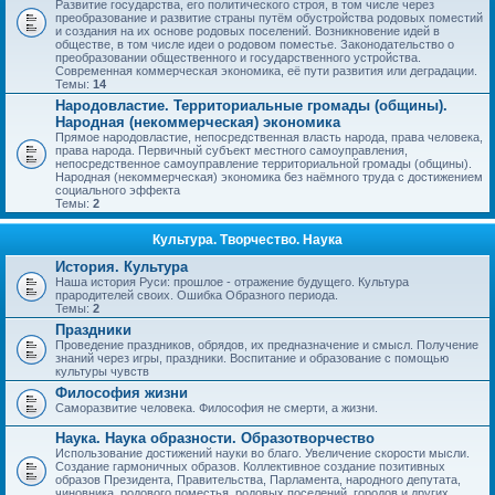
Развитие государства, его политического строя, в том числе через
преобразование и развитие страны путём обустройства родовых поместий
и создания на их основе родовых поселений. Возникновение идей в
обществе, в том числе идеи о родовом поместье. Законодательство о
преобразовании общественного и государственного устройства.
Современная коммерческая экономика, её пути развития или деградации.
Темы:
14
Народовластие. Территориальные громады (общины).
Народная (некоммерческая) экономика
Прямое народовластие, непосредственная власть народа, права человека,
права народа. Первичный субъект местного самоуправления,
непосредственное самоуправление территориальной громады (общины).
Народная (некоммерческая) экономика без наёмного труда с достижением
социального эффекта
Темы:
2
Культура. Творчество. Наука
История. Культура
Наша история Руси: прошлое - отражение будущего. Культура
прародителей своих. Ошибка Образного периода.
Темы:
2
Праздники
Проведение праздников, обрядов, их предназначение и смысл. Получение
знаний через игры, праздники. Воспитание и образование с помощью
культуры чувств
Философия жизни
Саморазвитие человека. Философия не смерти, а жизни.
Наука. Наука образности. Образотворчество
Использование достижений науки во благо. Увеличение скорости мысли.
Создание гармоничных образов. Коллективное создание позитивных
образов Президента, Правительства, Парламента, народного депутата,
чиновника, родового поместья, родовых поселений, городов и других