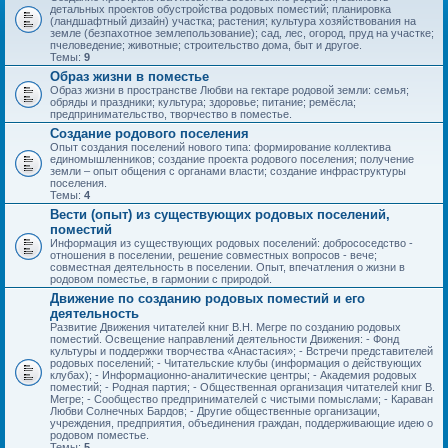
детальных проектов обустройства родовых поместий; планировка
(ландшафтный дизайн) участка; растения; культура хозяйствования на
земле (безпахотное землепользование); сад, лес, огород, пруд на участке;
пчеловедение; животные; строительство дома, быт и другое.
Темы:
9
Образ жизни в поместье
Образ жизни в пространстве Любви на гектаре родовой земли: семья;
обряды и праздники; культура; здоровье; питание; ремёсла;
предпринимательство, творчество в поместье.
Создание родового поселения
Опыт создания поселений нового типа: формирование коллектива
единомышленников; создание проекта родового поселения; получение
земли – опыт общения с органами власти; создание инфраструктуры
поселения.
Темы:
4
Вести (опыт) из существующих родовых поселений,
поместий
Информация из существующих родовых поселений: добрососедство -
отношения в поселении, решение совместных вопросов - вече;
совместная деятельность в поселении. Опыт, впечатления о жизни в
родовом поместье, в гармонии с природой.
Движение по созданию родовых поместий и его
деятельность
Развитие Движения читателей книг В.Н. Мегре по созданию родовых
поместий. Освещение направлений деятельности Движения: - Фонд
культуры и поддержки творчества «Анастасия»; - Встречи представителей
родовых поселений; - Читательские клубы (информация о действующих
клубах); - Информационно-аналитические центры; - Академия родовых
поместий; - Родная партия; - Общественная организация читателей книг В.
Мегре; - Сообщество предпринимателей с чистыми помыслами; - Караван
Любви Солнечных Бардов; - Другие общественные организации,
учреждения, предприятия, объединения граждан, поддерживающие идею о
родовом поместье.
Темы:
5