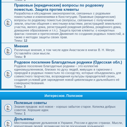
Правовые (юридические) вопросы по родовому
поместью. Защита против клеветы
Разработка и обсуждение законопроектов, связанных с родовыми
поместьями и изменениями в Конституцию. Правовые (юридические)
вопросы по родовому поместью (вопросы, связанные с получением
земли, опытом общения с местными властями, регистрацией земельного
участка, жилого дома, регистрацией рождения ребёнка, рождённого дома,
домашнее образование и т.п.). Защита против клеветы: о конкретных
фактах гонения и притеснения Движения по созданию родовых поместий, а
также о методах защиты своих прав.
Темы:
12
Мнения
Различные мнения, в том числе идеи Анастасии в книгах В. Н. Мегре.
Оставляйте свои мысли.
Темы:
9
Родовое поселение Благодатные родники (Одесская обл.)
Родовое поселение Благодатные родники – это коллектив
единомышленников, близких по духу людей, живущих в гармонии с
природой в родовых поместьях по соседству, которые объединились для
совместного творчества, возрождения культуры прародителей своих,
создания условий для зарождения новой цивилизации и дальнейшего её
совершенствования.
Темы:
3
Интересное. Полезное
Полезные советы
Знания предков: всё новое - хорошо забытое старое. Копилка добрых
советов. Хорошие идеи.
Темы:
1
Дольмены
Местонахождение дольменов в Украине, России и других странах. Мысли,
впечатления людей, возникшие после посещения дольменов).