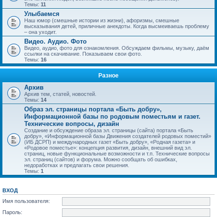
Темы:
11
Улыбаемся
Наш юмор (смешные истории из жизни), афоризмы, смешные
высказывания детей, приличные анекдоты. Когда высмеиваешь проблему
– она уходит.
Видео. Аудио. Фото
Видео, аудио, фото для ознакомления. Обсуждаем фильмы, музыку, даём
ссылки на скачивание. Показываем свои фото.
Темы:
16
Разное
Архив
Архив тем, статей, новостей.
Темы:
14
Образ эл. страницы портала «Быть добру»,
Информационной базы по родовым поместьям и газет.
Технические вопросы, дизайн
Создание и обсуждение образа эл. страницы (сайта) портала «Быть
добру», «Информационной базы Движения создателей родовых поместий»
(ИБ ДСРП) и международных газет «Быть добру», «Родная газета» и
«Родовое поместье»: концепция развития, дизайн, внешний вид эл.
страниц, новые функциональные возможности и т.п. Технические вопросы
эл. страниц (сайтов) и форума. Можно сообщать об ошибках,
недоработках и предлагать свои решения.
Темы:
1
ВХОД
Имя пользователя:
Пароль: