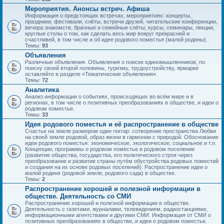
Мероприятия. Анонсы встреч. Афиша
Информация о предстоящих встречах, мероприятиях: концерты,
праздники, фестивали, слёты, встречи друзей, читательские конференции,
вечера знакомств, брачные и семейные слёты; курсы, семинары, лекции,
круглые столы о том, как сделать весь мир вокруг прекрасней и
счастливей, в том числе и об идее родового поместья (малой родины).
Темы:
93
Объявления
Различные объявления. Объявления о поиске единомышленников, по
поиску своей второй половины, туризму, трудоустройству, ярмарке
оставляйте в разделе «Тематические объявления».
Темы:
72
Аналитика
Анализ информации о событиях, происходящих во всём мире и в
регионах, в том числе о позитивных преобразованиях в обществе, и идеи о
родовом поместье.
Темы:
33
Идея родового поместья и её распространение в обществе
Счастье на земле размером один гектар: сотворение пространства Любви
на своей земле родовой, образ жизни в гармонии с природой. Обоснование
идеи родового поместья: экономическое, экологическое, социальное и т.п.
Концепции, программы о родовом поместье и родовом поселении
(развитие общества, государства, его политического строя через
преобразование и развитие страны путём обустройства родовых поместий
и создания на их основе родовых поселений). Распространение идеи о
малой родине (родовой земле, родового сада) в обществе.
Темы:
2
Распространение хорошей и полезной информации в
обществе. Деятельность со СМИ
Распространение хорошей и полезной информации в обществе.
Деятельность с газетами, журналами, телевидением, радиостанциями,
информационными агентствами и другими СМИ. Информация от СМИ о
позитивных преобразованиях в обществе, и идеи о родовом поместье.