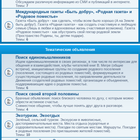
Обсуждаем различную информацию из СМИ и публикаций в интернете.
Темы:
7
Международные газеты «Быть добру», «Родная газета» и
«Родовое поместье»
Газета «Быть добру» - как сделать, чтобы всем было хорошо (А на Земле
быть добру!). Газета «Родная газета» - как создать счастливую и любящую
семью (Лишь в любви и вдохновенье жизнь счастливая возможна). Газета
«Родовое поместье» - как обустроить свой гектар родовой земли
(Пространство Родины, ты, детям подари).
Темы:
6
Тематические объявления
Поиск единомышленников
Ищем единомышленников в своих регионах, в том числе по интересам для
общения и взаимодействия, клубы читателей книг В. Мегре (общие
встречи), инициативные группы по созданию родового поселения
(поселения, состоящего из родовых поместий), формирующиеся и
существующие родовые поселения, по направлениям деятельности
Движения создателей родовых поместий; организации и объединения,
поддерживающие идею о родовом поместье.
Темы:
6
Поиск своей второй половины
Брачные объявления: поиск близкого человека по духу, с которым можно
обрести истинное счастье.
Совместное общение, чтобы лучше понять друг друга в разговоре.
Темы:
4
Экотуризм. Экоотдых
Зелёный, сельский туризм. Экскурсии в живописные,
достопримечательные места. Места отдыха (курортные и
оздоровительные места). Поездки по святым местам. Маршруты. Поездки
в родовые поселения (по приглашению жителей поместий).
Темы:
10