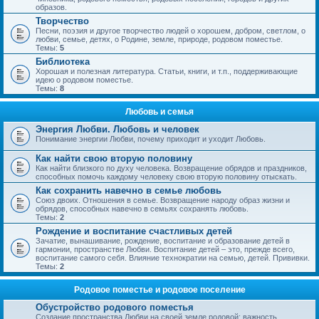
образов.
Творчество
Песни, поэзия и другое творчество людей о хорошем, добром, светлом, о
любви, семье, детях, о Родине, земле, природе, родовом поместье.
Темы:
5
Библиотека
Хорошая и полезная литература. Статьи, книги, и т.п., поддерживающие
идею о родовом поместье.
Темы:
8
Любовь и семья
Энергия Любви. Любовь и человек
Понимание энергии Любви, почему приходит и уходит Любовь.
Как найти свою вторую половину
Как найти близкого по духу человека. Возвращение обрядов и праздников,
способных помочь каждому человеку свою вторую половину отыскать.
Как сохранить навечно в семье любовь
Союз двоих. Отношения в семье. Возвращение народу образ жизни и
обрядов, способных навечно в семьях сохранять любовь.
Темы:
2
Рождение и воспитание счастливых детей
Зачатие, вынашивание, рождение, воспитание и образование детей в
гармонии, пространстве Любви. Воспитание детей – это, прежде всего,
воспитание самого себя. Влияние технократии на семью, детей. Прививки.
Темы:
2
Родовое поместье и родовое поселение
Обустройство родового поместья
Создание пространства Любви на своей земле родовой; важность