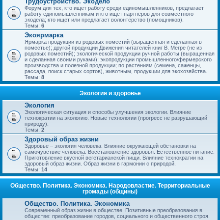
Трудоустройство. Экодело
Форум для тех, кто ищет работу среди единомышленников, предлагает
работу единомышленникам и кто ищет партнёров для совместного
экодела; кто ищет или предлагает волонтёрство (помощников).
Темы:
6
Экоярмарка
Ярмарка продукции из родовых поместий (выращенная и сделанная в
поместье); другой продукции Движения читателей книг В. Мегре (не из
родовых поместий); экологической продукции ручной работы (выращенная
и сделанная своими руками); экопродукции промышленного/фермерского
производства и полезной продукции; по растениям (семена, саженцы,
рассада, поиск старых сортов), животным, продукции для экохозяйства.
Темы:
8
Экология и здоровье
Экология
Экологическая ситуация и способы улучшения экологии. Влияние
технократии на экологию. Новые технологии (прогресс не разрушающий
природу).
Темы:
2
Здоровый образ жизни
Здоровье – экология человека. Влияние окружающей обстановки на
самочувствие человека. Восстановление здоровья. Естественное питание.
Приготовление вкусной вегетарианской пищи. Влияние технократии на
здоровый образ жизни. Образ жизни в гармонии с природой.
Темы:
14
Общество. Политика. Экономика. Народовластие. Территориальные
громады (общины)
Общество. Политика. Экономика
Современный образ жизни в обществе. Позитивные преобразования в
обществе: преобразование городов, социального и общественного строя.