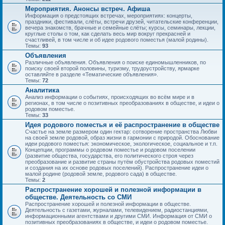
Мероприятия. Анонсы встреч. Афиша
Информация о предстоящих встречах, мероприятиях: концерты,
праздники, фестивали, слёты, встречи друзей, читательские конференции,
вечера знакомств, брачные и семейные слёты; курсы, семинары, лекции,
круглые столы о том, как сделать весь мир вокруг прекрасней и
счастливей, в том числе и об идее родового поместья (малой родины).
Темы:
93
Объявления
Различные объявления. Объявления о поиске единомышленников, по
поиску своей второй половины, туризму, трудоустройству, ярмарке
оставляйте в разделе «Тематические объявления».
Темы:
72
Аналитика
Анализ информации о событиях, происходящих во всём мире и в
регионах, в том числе о позитивных преобразованиях в обществе, и идеи о
родовом поместье.
Темы:
33
Идея родового поместья и её распространение в обществе
Счастье на земле размером один гектар: сотворение пространства Любви
на своей земле родовой, образ жизни в гармонии с природой. Обоснование
идеи родового поместья: экономическое, экологическое, социальное и т.п.
Концепции, программы о родовом поместье и родовом поселении
(развитие общества, государства, его политического строя через
преобразование и развитие страны путём обустройства родовых поместий
и создания на их основе родовых поселений). Распространение идеи о
малой родине (родовой земле, родового сада) в обществе.
Темы:
2
Распространение хорошей и полезной информации в
обществе. Деятельность со СМИ
Распространение хорошей и полезной информации в обществе.
Деятельность с газетами, журналами, телевидением, радиостанциями,
информационными агентствами и другими СМИ. Информация от СМИ о
позитивных преобразованиях в обществе, и идеи о родовом поместье.