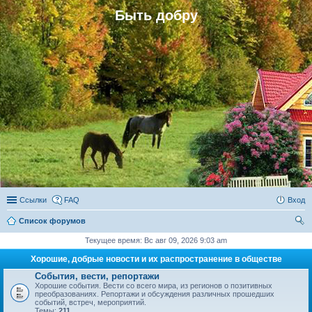
Быть добру
Ссылки
FAQ
Вход
Список форумов
ои
Текущее время: Вс авг 09, 2026 9:03 am
ск
Хорошие, добрые новости и их распространение в обществе
События, вести, репортажи
Хорошие события. Вести со всего мира, из регионов о позитивных
преобразованиях. Репортажи и обсуждения различных прошедших
событий, встреч, мероприятий.
Темы:
211