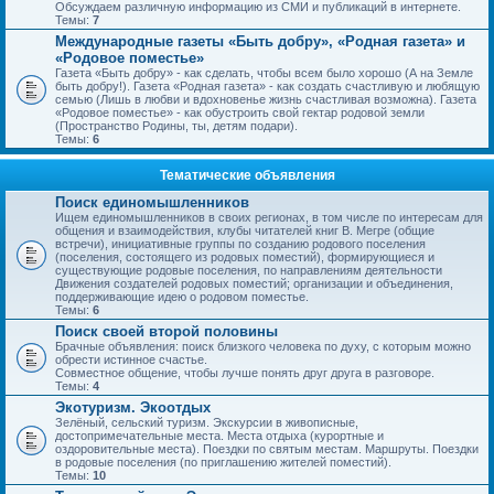
Обсуждаем различную информацию из СМИ и публикаций в интернете.
Темы:
7
Международные газеты «Быть добру», «Родная газета» и
«Родовое поместье»
Газета «Быть добру» - как сделать, чтобы всем было хорошо (А на Земле
быть добру!). Газета «Родная газета» - как создать счастливую и любящую
семью (Лишь в любви и вдохновенье жизнь счастливая возможна). Газета
«Родовое поместье» - как обустроить свой гектар родовой земли
(Пространство Родины, ты, детям подари).
Темы:
6
Тематические объявления
Поиск единомышленников
Ищем единомышленников в своих регионах, в том числе по интересам для
общения и взаимодействия, клубы читателей книг В. Мегре (общие
встречи), инициативные группы по созданию родового поселения
(поселения, состоящего из родовых поместий), формирующиеся и
существующие родовые поселения, по направлениям деятельности
Движения создателей родовых поместий; организации и объединения,
поддерживающие идею о родовом поместье.
Темы:
6
Поиск своей второй половины
Брачные объявления: поиск близкого человека по духу, с которым можно
обрести истинное счастье.
Совместное общение, чтобы лучше понять друг друга в разговоре.
Темы:
4
Экотуризм. Экоотдых
Зелёный, сельский туризм. Экскурсии в живописные,
достопримечательные места. Места отдыха (курортные и
оздоровительные места). Поездки по святым местам. Маршруты. Поездки
в родовые поселения (по приглашению жителей поместий).
Темы:
10