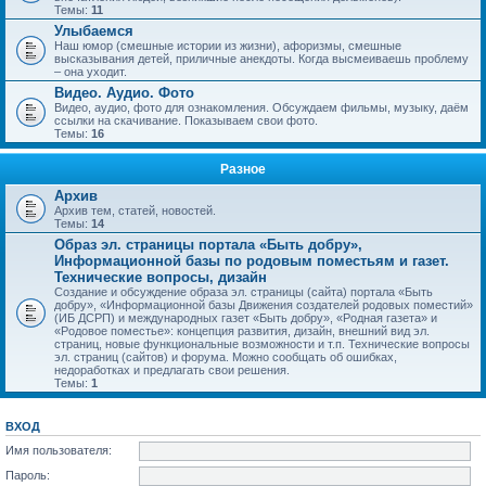
Темы:
11
Улыбаемся
Наш юмор (смешные истории из жизни), афоризмы, смешные
высказывания детей, приличные анекдоты. Когда высмеиваешь проблему
– она уходит.
Видео. Аудио. Фото
Видео, аудио, фото для ознакомления. Обсуждаем фильмы, музыку, даём
ссылки на скачивание. Показываем свои фото.
Темы:
16
Разное
Архив
Архив тем, статей, новостей.
Темы:
14
Образ эл. страницы портала «Быть добру»,
Информационной базы по родовым поместьям и газет.
Технические вопросы, дизайн
Создание и обсуждение образа эл. страницы (сайта) портала «Быть
добру», «Информационной базы Движения создателей родовых поместий»
(ИБ ДСРП) и международных газет «Быть добру», «Родная газета» и
«Родовое поместье»: концепция развития, дизайн, внешний вид эл.
страниц, новые функциональные возможности и т.п. Технические вопросы
эл. страниц (сайтов) и форума. Можно сообщать об ошибках,
недоработках и предлагать свои решения.
Темы:
1
ВХОД
Имя пользователя:
Пароль: