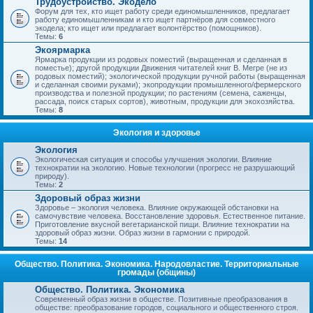
Трудоустройство. Экодело
Форум для тех, кто ищет работу среди единомышленников, предлагает
работу единомышленникам и кто ищет партнёров для совместного
экодела; кто ищет или предлагает волонтёрство (помощников).
Темы:
6
Экоярмарка
Ярмарка продукции из родовых поместий (выращенная и сделанная в
поместье); другой продукции Движения читателей книг В. Мегре (не из
родовых поместий); экологической продукции ручной работы (выращенная
и сделанная своими руками); экопродукции промышленного/фермерского
производства и полезной продукции; по растениям (семена, саженцы,
рассада, поиск старых сортов), животным, продукции для экохозяйства.
Темы:
8
Экология и здоровье
Экология
Экологическая ситуация и способы улучшения экологии. Влияние
технократии на экологию. Новые технологии (прогресс не разрушающий
природу).
Темы:
2
Здоровый образ жизни
Здоровье – экология человека. Влияние окружающей обстановки на
самочувствие человека. Восстановление здоровья. Естественное питание.
Приготовление вкусной вегетарианской пищи. Влияние технократии на
здоровый образ жизни. Образ жизни в гармонии с природой.
Темы:
14
Общество. Политика. Экономика. Народовластие. Территориальные
громады (общины)
Общество. Политика. Экономика
Современный образ жизни в обществе. Позитивные преобразования в
обществе: преобразование городов, социального и общественного строя.