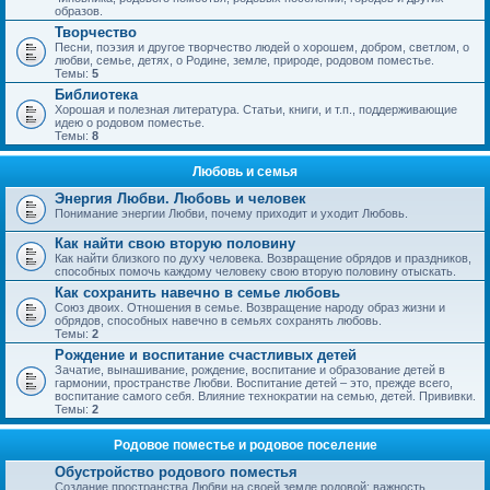
образов.
Творчество
Песни, поэзия и другое творчество людей о хорошем, добром, светлом, о
любви, семье, детях, о Родине, земле, природе, родовом поместье.
Темы:
5
Библиотека
Хорошая и полезная литература. Статьи, книги, и т.п., поддерживающие
идею о родовом поместье.
Темы:
8
Любовь и семья
Энергия Любви. Любовь и человек
Понимание энергии Любви, почему приходит и уходит Любовь.
Как найти свою вторую половину
Как найти близкого по духу человека. Возвращение обрядов и праздников,
способных помочь каждому человеку свою вторую половину отыскать.
Как сохранить навечно в семье любовь
Союз двоих. Отношения в семье. Возвращение народу образ жизни и
обрядов, способных навечно в семьях сохранять любовь.
Темы:
2
Рождение и воспитание счастливых детей
Зачатие, вынашивание, рождение, воспитание и образование детей в
гармонии, пространстве Любви. Воспитание детей – это, прежде всего,
воспитание самого себя. Влияние технократии на семью, детей. Прививки.
Темы:
2
Родовое поместье и родовое поселение
Обустройство родового поместья
Создание пространства Любви на своей земле родовой; важность