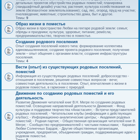
детальных проектов обустройства родовых поместий; планировка
(ландшафтный дизайн) участка; растения; культура хозяйствования на
земле (безпахотное землепользование); сад, лес, огород, пруд на участке;
пчеловедение; животные; строительство дома, быт и другое.
Темы:
9
Образ жизни в поместье
Образ жизни в пространстве Любви на гектаре родовой земли: семья;
обряды и праздники; культура; здоровье; питание; ремёсла;
предпринимательство, творчество в поместье.
Создание родового поселения
Опыт создания поселений нового типа: формирование коллектива
единомышленников; создание проекта родового поселения; получение
земли – опыт общения с органами власти; создание инфраструктуры
поселения.
Темы:
4
Вести (опыт) из существующих родовых поселений,
поместий
Информация из существующих родовых поселений: добрососедство -
отношения в поселении, решение совместных вопросов - вече;
совместная деятельность в поселении. Опыт, впечатления о жизни в
родовом поместье, в гармонии с природой.
Движение по созданию родовых поместий и его
деятельность
Развитие Движения читателей книг В.Н. Мегре по созданию родовых
поместий. Освещение направлений деятельности Движения: - Фонд
культуры и поддержки творчества «Анастасия»; - Встречи представителей
родовых поселений; - Читательские клубы (информация о действующих
клубах); - Информационно-аналитические центры; - Академия родовых
поместий; - Родная партия; - Общественная организация читателей книг В.
Мегре; - Сообщество предпринимателей с чистыми помыслами; - Караван
Любви Солнечных Бардов; - Другие общественные организации,
учреждения, предприятия, объединения граждан, поддерживающие идею о
родовом поместье.
Темы:
5