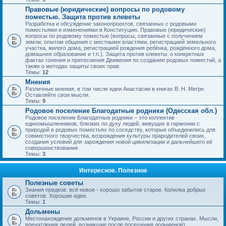
Правовые (юридические) вопросы по родовому
поместью. Защита против клеветы
Разработка и обсуждение законопроектов, связанных с родовыми
поместьями и изменениями в Конституцию. Правовые (юридические)
вопросы по родовому поместью (вопросы, связанные с получением
земли, опытом общения с местными властями, регистрацией земельного
участка, жилого дома, регистрацией рождения ребёнка, рождённого дома,
домашнее образование и т.п.). Защита против клеветы: о конкретных
фактах гонения и притеснения Движения по созданию родовых поместий, а
также о методах защиты своих прав.
Темы:
12
Мнения
Различные мнения, в том числе идеи Анастасии в книгах В. Н. Мегре.
Оставляйте свои мысли.
Темы:
9
Родовое поселение Благодатные родники (Одесская обл.)
Родовое поселение Благодатные родники – это коллектив
единомышленников, близких по духу людей, живущих в гармонии с
природой в родовых поместьях по соседству, которые объединились для
совместного творчества, возрождения культуры прародителей своих,
создания условий для зарождения новой цивилизации и дальнейшего её
совершенствования.
Темы:
3
Интересное. Полезное
Полезные советы
Знания предков: всё новое - хорошо забытое старое. Копилка добрых
советов. Хорошие идеи.
Темы:
1
Дольмены
Местонахождение дольменов в Украине, России и других странах. Мысли,
впечатления людей, возникшие после посещения дольменов).