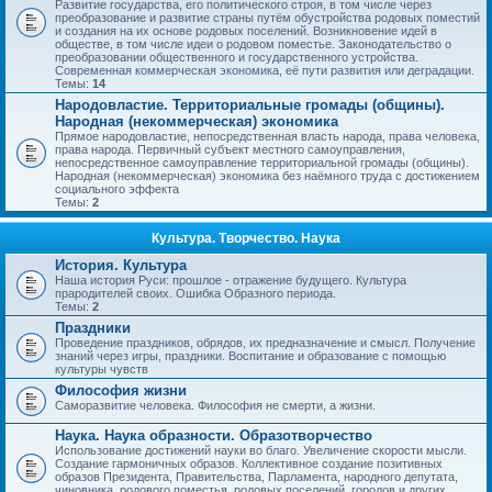
Развитие государства, его политического строя, в том числе через
преобразование и развитие страны путём обустройства родовых поместий
и создания на их основе родовых поселений. Возникновение идей в
обществе, в том числе идеи о родовом поместье. Законодательство о
преобразовании общественного и государственного устройства.
Современная коммерческая экономика, её пути развития или деградации.
Темы:
14
Народовластие. Территориальные громады (общины).
Народная (некоммерческая) экономика
Прямое народовластие, непосредственная власть народа, права человека,
права народа. Первичный субъект местного самоуправления,
непосредственное самоуправление территориальной громады (общины).
Народная (некоммерческая) экономика без наёмного труда с достижением
социального эффекта
Темы:
2
Культура. Творчество. Наука
История. Культура
Наша история Руси: прошлое - отражение будущего. Культура
прародителей своих. Ошибка Образного периода.
Темы:
2
Праздники
Проведение праздников, обрядов, их предназначение и смысл. Получение
знаний через игры, праздники. Воспитание и образование с помощью
культуры чувств
Философия жизни
Саморазвитие человека. Философия не смерти, а жизни.
Наука. Наука образности. Образотворчество
Использование достижений науки во благо. Увеличение скорости мысли.
Создание гармоничных образов. Коллективное создание позитивных
образов Президента, Правительства, Парламента, народного депутата,
чиновника, родового поместья, родовых поселений, городов и других