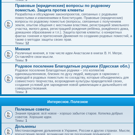
Правовые (юридические) вопросы по родовому
поместью. Защита против клеветы
Разработка и обсуждение законопроектов, связанных с родовыми
поместьями и изменениями в Конституцию. Правовые (юридические)
вопросы по родовому поместью (вопросы, связанные с получением
земли, опытом общения с местными властями, регистрацией земельного
участка, жилого дома, регистрацией рождения ребёнка, рождённого дома,
домашнее образование и т.п.). Защита против клеветы: о конкретных
фактах гонения и притеснения Движения по созданию родовых поместий, а
также о методах защиты своих прав.
Темы:
12
Мнения
Различные мнения, в том числе идеи Анастасии в книгах В. Н. Мегре.
Оставляйте свои мысли.
Темы:
9
Родовое поселение Благодатные родники (Одесская обл.)
Родовое поселение Благодатные родники – это коллектив
единомышленников, близких по духу людей, живущих в гармонии с
природой в родовых поместьях по соседству, которые объединились для
совместного творчества, возрождения культуры прародителей своих,
создания условий для зарождения новой цивилизации и дальнейшего её
совершенствования.
Темы:
3
Интересное. Полезное
Полезные советы
Знания предков: всё новое - хорошо забытое старое. Копилка добрых
советов. Хорошие идеи.
Темы:
1
Дольмены
Местонахождение дольменов в Украине, России и других странах. Мысли,
впечатления людей, возникшие после посещения дольменов).