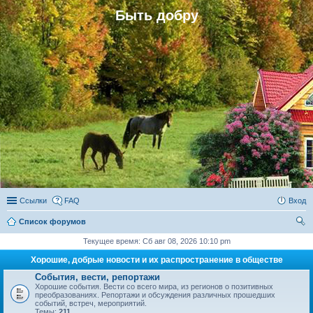
Быть добру
Ссылки
FAQ
Вход
Список форумов
ои
Текущее время: Сб авг 08, 2026 10:10 pm
ск
Хорошие, добрые новости и их распространение в обществе
События, вести, репортажи
Хорошие события. Вести со всего мира, из регионов о позитивных
преобразованиях. Репортажи и обсуждения различных прошедших
событий, встреч, мероприятий.
Темы:
211