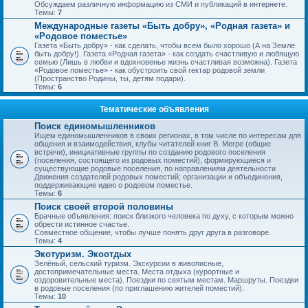
Обсуждаем различную информацию из СМИ и публикаций в интернете.
Темы:
7
Международные газеты «Быть добру», «Родная газета» и
«Родовое поместье»
Газета «Быть добру» - как сделать, чтобы всем было хорошо (А на Земле
быть добру!). Газета «Родная газета» - как создать счастливую и любящую
семью (Лишь в любви и вдохновенье жизнь счастливая возможна). Газета
«Родовое поместье» - как обустроить свой гектар родовой земли
(Пространство Родины, ты, детям подари).
Темы:
6
Тематические объявления
Поиск единомышленников
Ищем единомышленников в своих регионах, в том числе по интересам для
общения и взаимодействия, клубы читателей книг В. Мегре (общие
встречи), инициативные группы по созданию родового поселения
(поселения, состоящего из родовых поместий), формирующиеся и
существующие родовые поселения, по направлениям деятельности
Движения создателей родовых поместий; организации и объединения,
поддерживающие идею о родовом поместье.
Темы:
6
Поиск своей второй половины
Брачные объявления: поиск близкого человека по духу, с которым можно
обрести истинное счастье.
Совместное общение, чтобы лучше понять друг друга в разговоре.
Темы:
4
Экотуризм. Экоотдых
Зелёный, сельский туризм. Экскурсии в живописные,
достопримечательные места. Места отдыха (курортные и
оздоровительные места). Поездки по святым местам. Маршруты. Поездки
в родовые поселения (по приглашению жителей поместий).
Темы:
10