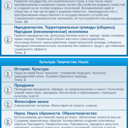
Развитие государства, его политического строя, в том числе через
преобразование и развитие страны путём обустройства родовых поместий
и создания на их основе родовых поселений. Возникновение идей в
обществе, в том числе идеи о родовом поместье. Законодательство о
преобразовании общественного и государственного устройства.
Современная коммерческая экономика, её пути развития или деградации.
Темы:
14
Народовластие. Территориальные громады (общины).
Народная (некоммерческая) экономика
Прямое народовластие, непосредственная власть народа, права человека,
права народа. Первичный субъект местного самоуправления,
непосредственное самоуправление территориальной громады (общины).
Народная (некоммерческая) экономика без наёмного труда с достижением
социального эффекта
Темы:
2
Культура. Творчество. Наука
История. Культура
Наша история Руси: прошлое - отражение будущего. Культура
прародителей своих. Ошибка Образного периода.
Темы:
2
Праздники
Проведение праздников, обрядов, их предназначение и смысл. Получение
знаний через игры, праздники. Воспитание и образование с помощью
культуры чувств
Философия жизни
Саморазвитие человека. Философия не смерти, а жизни.
Наука. Наука образности. Образотворчество
Использование достижений науки во благо. Увеличение скорости мысли.
Создание гармоничных образов. Коллективное создание позитивных
образов Президента, Правительства, Парламента, народного депутата,
чиновника, родового поместья, родовых поселений, городов и других