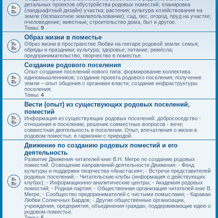
детальных проектов обустройства родовых поместий; планировка
(ландшафтный дизайн) участка; растения; культура хозяйствования на
земле (безпахотное землепользование); сад, лес, огород, пруд на участке;
пчеловедение; животные; строительство дома, быт и другое.
Темы:
9
Образ жизни в поместье
Образ жизни в пространстве Любви на гектаре родовой земли: семья;
обряды и праздники; культура; здоровье; питание; ремёсла;
предпринимательство, творчество в поместье.
Создание родового поселения
Опыт создания поселений нового типа: формирование коллектива
единомышленников; создание проекта родового поселения; получение
земли – опыт общения с органами власти; создание инфраструктуры
поселения.
Темы:
4
Вести (опыт) из существующих родовых поселений,
поместий
Информация из существующих родовых поселений: добрососедство -
отношения в поселении, решение совместных вопросов - вече;
совместная деятельность в поселении. Опыт, впечатления о жизни в
родовом поместье, в гармонии с природой.
Движение по созданию родовых поместий и его
деятельность
Развитие Движения читателей книг В.Н. Мегре по созданию родовых
поместий. Освещение направлений деятельности Движения: - Фонд
культуры и поддержки творчества «Анастасия»; - Встречи представителей
родовых поселений; - Читательские клубы (информация о действующих
клубах); - Информационно-аналитические центры; - Академия родовых
поместий; - Родная партия; - Общественная организация читателей книг В.
Мегре; - Сообщество предпринимателей с чистыми помыслами; - Караван
Любви Солнечных Бардов; - Другие общественные организации,
учреждения, предприятия, объединения граждан, поддерживающие идею о
родовом поместье.
Темы:
5