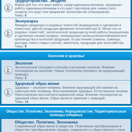
Трудоустройство. Экодело
Форум для тех, кто ищет работу среди единомышленников, предлагает
работу единомышленникам и кто ищет партнёров для совместного
экодела; кто ищет или предлагает волонтёрство (помощников).
Темы:
6
Экоярмарка
Ярмарка продукции из родовых поместий (выращенная и сделанная в
поместье); другой продукции Движения читателей книг В. Мегре (не из
родовых поместий); экологической продукции ручной работы (выращенная
и сделанная своими руками); экопродукции промышленного/фермерского
производства и полезной продукции; по растениям (семена, саженцы,
рассада, поиск старых сортов), животным, продукции для экохозяйства.
Темы:
8
Экология и здоровье
Экология
Экологическая ситуация и способы улучшения экологии. Влияние
технократии на экологию. Новые технологии (прогресс не разрушающий
природу).
Темы:
2
Здоровый образ жизни
Здоровье – экология человека. Влияние окружающей обстановки на
самочувствие человека. Восстановление здоровья. Естественное питание.
Приготовление вкусной вегетарианской пищи. Влияние технократии на
здоровый образ жизни. Образ жизни в гармонии с природой.
Темы:
14
Общество. Политика. Экономика. Народовластие. Территориальные
громады (общины)
Общество. Политика. Экономика
Современный образ жизни в обществе. Позитивные преобразования в
обществе: преобразование городов, социального и общественного строя.