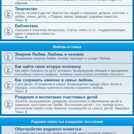
образов.
Творчество
Песни, поэзия и другое творчество людей о хорошем, добром, светлом, о
любви, семье, детях, о Родине, земле, природе, родовом поместье.
Темы:
5
Библиотека
Хорошая и полезная литература. Статьи, книги, и т.п., поддерживающие
идею о родовом поместье.
Темы:
8
Любовь и семья
Энергия Любви. Любовь и человек
Понимание энергии Любви, почему приходит и уходит Любовь.
Как найти свою вторую половину
Как найти близкого по духу человека. Возвращение обрядов и праздников,
способных помочь каждому человеку свою вторую половину отыскать.
Как сохранить навечно в семье любовь
Союз двоих. Отношения в семье. Возвращение народу образ жизни и
обрядов, способных навечно в семьях сохранять любовь.
Темы:
2
Рождение и воспитание счастливых детей
Зачатие, вынашивание, рождение, воспитание и образование детей в
гармонии, пространстве Любви. Воспитание детей – это, прежде всего,
воспитание самого себя. Влияние технократии на семью, детей. Прививки.
Темы:
2
Родовое поместье и родовое поселение
Обустройство родового поместья
Создание пространства Любви на своей земле родовой; важность