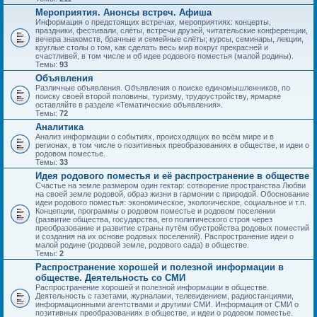
Мероприятия. Анонсы встреч. Афиша
Информация о предстоящих встречах, мероприятиях: концерты,
праздники, фестивали, слёты, встречи друзей, читательские конференции,
вечера знакомств, брачные и семейные слёты; курсы, семинары, лекции,
круглые столы о том, как сделать весь мир вокруг прекрасней и
счастливей, в том числе и об идее родового поместья (малой родины).
Темы:
93
Объявления
Различные объявления. Объявления о поиске единомышленников, по
поиску своей второй половины, туризму, трудоустройству, ярмарке
оставляйте в разделе «Тематические объявления».
Темы:
72
Аналитика
Анализ информации о событиях, происходящих во всём мире и в
регионах, в том числе о позитивных преобразованиях в обществе, и идеи о
родовом поместье.
Темы:
33
Идея родового поместья и её распространение в обществе
Счастье на земле размером один гектар: сотворение пространства Любви
на своей земле родовой, образ жизни в гармонии с природой. Обоснование
идеи родового поместья: экономическое, экологическое, социальное и т.п.
Концепции, программы о родовом поместье и родовом поселении
(развитие общества, государства, его политического строя через
преобразование и развитие страны путём обустройства родовых поместий
и создания на их основе родовых поселений). Распространение идеи о
малой родине (родовой земле, родового сада) в обществе.
Темы:
2
Распространение хорошей и полезной информации в
обществе. Деятельность со СМИ
Распространение хорошей и полезной информации в обществе.
Деятельность с газетами, журналами, телевидением, радиостанциями,
информационными агентствами и другими СМИ. Информация от СМИ о
позитивных преобразованиях в обществе, и идеи о родовом поместье.