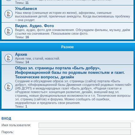
Темы:
11
Улыбаемся
Наш юмор (смешные истории из жизни), афоризмы, смешные
высказывания детей, приличные анекдоты. Когда высмеиваешь проблему
– она уходит.
Видео. Аудио. Фото
Видео, аудио, фото для ознакомления. Обсуждаем фильмы, музыку, даём
ссылки на скачивание. Показываем свои фото.
Темы:
16
Разное
Архив
Архив тем, статей, новостей.
Темы:
14
Образ эл. страницы портала «Быть добру»,
Информационной базы по родовым поместьям и газет.
Технические вопросы, дизайн
Создание и обсуждение образа эл. страницы (сайта) портала «Быть
добру», «Информационной базы Движения создателей родовых поместий»
(ИБ ДСРП) и международных газет «Быть добру», «Родная газета» и
«Родовое поместье»: концепция развития, дизайн, внешний вид эл.
страниц, новые функциональные возможности и т.п. Технические вопросы
эл. страниц (сайтов) и форума. Можно сообщать об ошибках,
недоработках и предлагать свои решения.
Темы:
1
ВХОД
Имя пользователя:
Пароль: