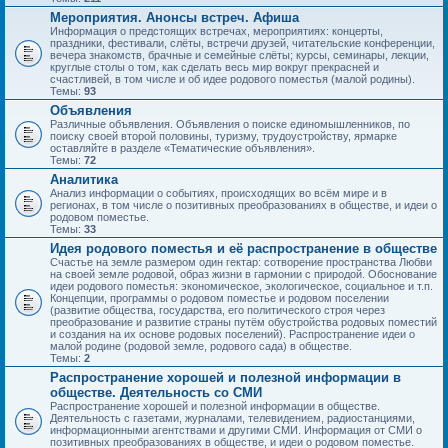
Мероприятия. Анонсы встреч. Афиша
Информация о предстоящих встречах, мероприятиях: концерты,
праздники, фестивали, слёты, встречи друзей, читательские конференции,
вечера знакомств, брачные и семейные слёты; курсы, семинары, лекции,
круглые столы о том, как сделать весь мир вокруг прекрасней и
счастливей, в том числе и об идее родового поместья (малой родины).
Темы:
93
Объявления
Различные объявления. Объявления о поиске единомышленников, по
поиску своей второй половины, туризму, трудоустройству, ярмарке
оставляйте в разделе «Тематические объявления».
Темы:
72
Аналитика
Анализ информации о событиях, происходящих во всём мире и в
регионах, в том числе о позитивных преобразованиях в обществе, и идеи о
родовом поместье.
Темы:
33
Идея родового поместья и её распространение в обществе
Счастье на земле размером один гектар: сотворение пространства Любви
на своей земле родовой, образ жизни в гармонии с природой. Обоснование
идеи родового поместья: экономическое, экологическое, социальное и т.п.
Концепции, программы о родовом поместье и родовом поселении
(развитие общества, государства, его политического строя через
преобразование и развитие страны путём обустройства родовых поместий
и создания на их основе родовых поселений). Распространение идеи о
малой родине (родовой земле, родового сада) в обществе.
Темы:
2
Распространение хорошей и полезной информации в
обществе. Деятельность со СМИ
Распространение хорошей и полезной информации в обществе.
Деятельность с газетами, журналами, телевидением, радиостанциями,
информационными агентствами и другими СМИ. Информация от СМИ о
позитивных преобразованиях в обществе, и идеи о родовом поместье.