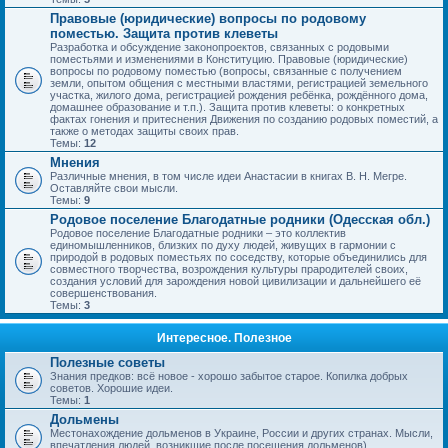
Правовые (юридические) вопросы по родовому
поместью. Защита против клеветы
Разработка и обсуждение законопроектов, связанных с родовыми
поместьями и изменениями в Конституцию. Правовые (юридические)
вопросы по родовому поместью (вопросы, связанные с получением
земли, опытом общения с местными властями, регистрацией земельного
участка, жилого дома, регистрацией рождения ребёнка, рождённого дома,
домашнее образование и т.п.). Защита против клеветы: о конкретных
фактах гонения и притеснения Движения по созданию родовых поместий, а
также о методах защиты своих прав.
Темы:
12
Мнения
Различные мнения, в том числе идеи Анастасии в книгах В. Н. Мегре.
Оставляйте свои мысли.
Темы:
9
Родовое поселение Благодатные родники (Одесская обл.)
Родовое поселение Благодатные родники – это коллектив
единомышленников, близких по духу людей, живущих в гармонии с
природой в родовых поместьях по соседству, которые объединились для
совместного творчества, возрождения культуры прародителей своих,
создания условий для зарождения новой цивилизации и дальнейшего её
совершенствования.
Темы:
3
Интересное. Полезное
Полезные советы
Знания предков: всё новое - хорошо забытое старое. Копилка добрых
советов. Хорошие идеи.
Темы:
1
Дольмены
Местонахождение дольменов в Украине, России и других странах. Мысли,
впечатления людей, возникшие после посещения дольменов).