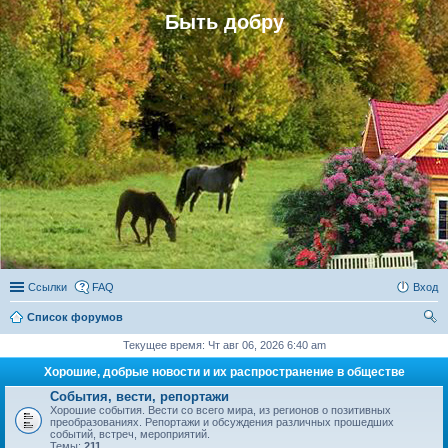
Быть добру
Ссылки
FAQ
Вход
Список форумов
ои
Текущее время: Чт авг 06, 2026 6:40 am
ск
Хорошие, добрые новости и их распространение в обществе
События, вести, репортажи
Хорошие события. Вести со всего мира, из регионов о позитивных
преобразованиях. Репортажи и обсуждения различных прошедших
событий, встреч, мероприятий.
Темы:
211