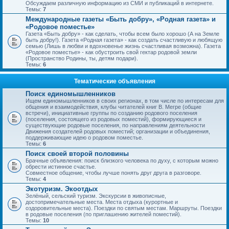
Обсуждаем различную информацию из СМИ и публикаций в интернете.
Темы:
7
Международные газеты «Быть добру», «Родная газета» и
«Родовое поместье»
Газета «Быть добру» - как сделать, чтобы всем было хорошо (А на Земле
быть добру!). Газета «Родная газета» - как создать счастливую и любящую
семью (Лишь в любви и вдохновенье жизнь счастливая возможна). Газета
«Родовое поместье» - как обустроить свой гектар родовой земли
(Пространство Родины, ты, детям подари).
Темы:
6
Тематические объявления
Поиск единомышленников
Ищем единомышленников в своих регионах, в том числе по интересам для
общения и взаимодействия, клубы читателей книг В. Мегре (общие
встречи), инициативные группы по созданию родового поселения
(поселения, состоящего из родовых поместий), формирующиеся и
существующие родовые поселения, по направлениям деятельности
Движения создателей родовых поместий; организации и объединения,
поддерживающие идею о родовом поместье.
Темы:
6
Поиск своей второй половины
Брачные объявления: поиск близкого человека по духу, с которым можно
обрести истинное счастье.
Совместное общение, чтобы лучше понять друг друга в разговоре.
Темы:
4
Экотуризм. Экоотдых
Зелёный, сельский туризм. Экскурсии в живописные,
достопримечательные места. Места отдыха (курортные и
оздоровительные места). Поездки по святым местам. Маршруты. Поездки
в родовые поселения (по приглашению жителей поместий).
Темы:
10