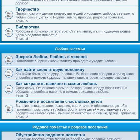
образов.
Творчество
Песни, поэзия и другое творчество людей о хорошем, добром, светлом, о
любви, семье, детях, о Родине, земле, природе, родовом поместье.
Темы:
5
Библиотека
Хорошая и полезная литература. Статьи, книги, и т.п., поддерживающие
идею о родовом поместье.
Темы:
8
Любовь и семья
Энергия Любви. Любовь и человек
Понимание энергии Любви, почему приходит и уходит Любовь.
Как найти свою вторую половину
Как найти близкого по духу человека. Возвращение обрядов и праздников,
способных помочь каждому человеку свою вторую половину отыскать.
Как сохранить навечно в семье любовь
Союз двоих. Отношения в семье. Возвращение народу образ жизни и
обрядов, способных навечно в семьях сохранять любовь.
Темы:
2
Рождение и воспитание счастливых детей
Зачатие, вынашивание, рождение, воспитание и образование детей в
гармонии, пространстве Любви. Воспитание детей – это, прежде всего,
воспитание самого себя. Влияние технократии на семью, детей. Прививки.
Темы:
2
Родовое поместье и родовое поселение
Обустройство родового поместья
Создание пространства Любви на своей земле родовой; важность