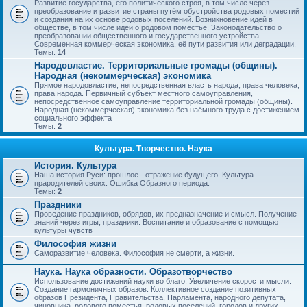
Развитие государства, его политического строя, в том числе через
преобразование и развитие страны путём обустройства родовых поместий
и создания на их основе родовых поселений. Возникновение идей в
обществе, в том числе идеи о родовом поместье. Законодательство о
преобразовании общественного и государственного устройства.
Современная коммерческая экономика, её пути развития или деградации.
Темы:
14
Народовластие. Территориальные громады (общины).
Народная (некоммерческая) экономика
Прямое народовластие, непосредственная власть народа, права человека,
права народа. Первичный субъект местного самоуправления,
непосредственное самоуправление территориальной громады (общины).
Народная (некоммерческая) экономика без наёмного труда с достижением
социального эффекта
Темы:
2
Культура. Творчество. Наука
История. Культура
Наша история Руси: прошлое - отражение будущего. Культура
прародителей своих. Ошибка Образного периода.
Темы:
2
Праздники
Проведение праздников, обрядов, их предназначение и смысл. Получение
знаний через игры, праздники. Воспитание и образование с помощью
культуры чувств
Философия жизни
Саморазвитие человека. Философия не смерти, а жизни.
Наука. Наука образности. Образотворчество
Использование достижений науки во благо. Увеличение скорости мысли.
Создание гармоничных образов. Коллективное создание позитивных
образов Президента, Правительства, Парламента, народного депутата,
чиновника, родового поместья, родовых поселений, городов и других