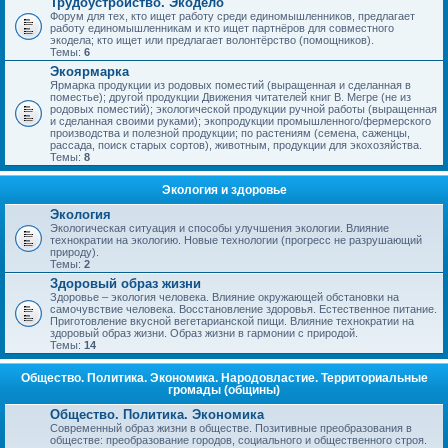
Трудоустройство. Экодело
Форум для тех, кто ищет работу среди единомышленников, предлагает
работу единомышленникам и кто ищет партнёров для совместного
экодела; кто ищет или предлагает волонтёрство (помощников).
Темы:
6
Экоярмарка
Ярмарка продукции из родовых поместий (выращенная и сделанная в
поместье); другой продукции Движения читателей книг В. Мегре (не из
родовых поместий); экологической продукции ручной работы (выращенная
и сделанная своими руками); экопродукции промышленного/фермерского
производства и полезной продукции; по растениям (семена, саженцы,
рассада, поиск старых сортов), животным, продукции для экохозяйства.
Темы:
8
Экология и здоровье
Экология
Экологическая ситуация и способы улучшения экологии. Влияние
технократии на экологию. Новые технологии (прогресс не разрушающий
природу).
Темы:
2
Здоровый образ жизни
Здоровье – экология человека. Влияние окружающей обстановки на
самочувствие человека. Восстановление здоровья. Естественное питание.
Приготовление вкусной вегетарианской пищи. Влияние технократии на
здоровый образ жизни. Образ жизни в гармонии с природой.
Темы:
14
Общество. Политика. Экономика. Народовластие. Территориальные
громады (общины)
Общество. Политика. Экономика
Современный образ жизни в обществе. Позитивные преобразования в
обществе: преобразование городов, социального и общественного строя.