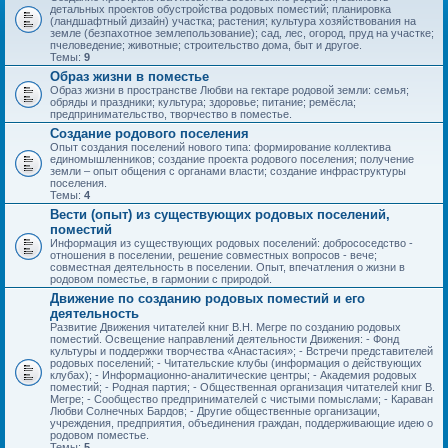
детальных проектов обустройства родовых поместий; планировка
(ландшафтный дизайн) участка; растения; культура хозяйствования на
земле (безпахотное землепользование); сад, лес, огород, пруд на участке;
пчеловедение; животные; строительство дома, быт и другое.
Темы:
9
Образ жизни в поместье
Образ жизни в пространстве Любви на гектаре родовой земли: семья;
обряды и праздники; культура; здоровье; питание; ремёсла;
предпринимательство, творчество в поместье.
Создание родового поселения
Опыт создания поселений нового типа: формирование коллектива
единомышленников; создание проекта родового поселения; получение
земли – опыт общения с органами власти; создание инфраструктуры
поселения.
Темы:
4
Вести (опыт) из существующих родовых поселений,
поместий
Информация из существующих родовых поселений: добрососедство -
отношения в поселении, решение совместных вопросов - вече;
совместная деятельность в поселении. Опыт, впечатления о жизни в
родовом поместье, в гармонии с природой.
Движение по созданию родовых поместий и его
деятельность
Развитие Движения читателей книг В.Н. Мегре по созданию родовых
поместий. Освещение направлений деятельности Движения: - Фонд
культуры и поддержки творчества «Анастасия»; - Встречи представителей
родовых поселений; - Читательские клубы (информация о действующих
клубах); - Информационно-аналитические центры; - Академия родовых
поместий; - Родная партия; - Общественная организация читателей книг В.
Мегре; - Сообщество предпринимателей с чистыми помыслами; - Караван
Любви Солнечных Бардов; - Другие общественные организации,
учреждения, предприятия, объединения граждан, поддерживающие идею о
родовом поместье.
Темы:
5