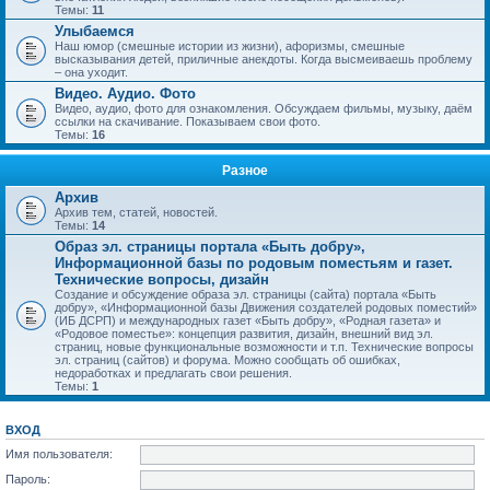
Темы:
11
Улыбаемся
Наш юмор (смешные истории из жизни), афоризмы, смешные
высказывания детей, приличные анекдоты. Когда высмеиваешь проблему
– она уходит.
Видео. Аудио. Фото
Видео, аудио, фото для ознакомления. Обсуждаем фильмы, музыку, даём
ссылки на скачивание. Показываем свои фото.
Темы:
16
Разное
Архив
Архив тем, статей, новостей.
Темы:
14
Образ эл. страницы портала «Быть добру»,
Информационной базы по родовым поместьям и газет.
Технические вопросы, дизайн
Создание и обсуждение образа эл. страницы (сайта) портала «Быть
добру», «Информационной базы Движения создателей родовых поместий»
(ИБ ДСРП) и международных газет «Быть добру», «Родная газета» и
«Родовое поместье»: концепция развития, дизайн, внешний вид эл.
страниц, новые функциональные возможности и т.п. Технические вопросы
эл. страниц (сайтов) и форума. Можно сообщать об ошибках,
недоработках и предлагать свои решения.
Темы:
1
ВХОД
Имя пользователя:
Пароль: