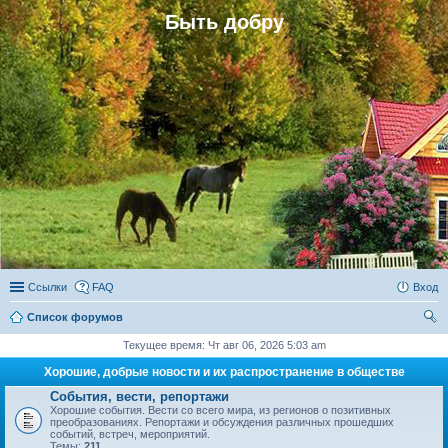
Быть добру
Ссылки
FAQ
Вход
Список форумов
ои
Текущее время: Чт авг 06, 2026 5:03 am
ск
Хорошие, добрые новости и их распространение в обществе
События, вести, репортажи
Хорошие события. Вести со всего мира, из регионов о позитивных
преобразованиях. Репортажи и обсуждения различных прошедших
событий, встреч, мероприятий.
Темы:
211