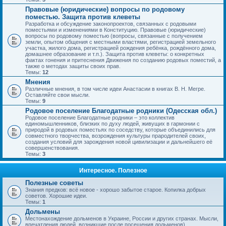
Правовые (юридические) вопросы по родовому
поместью. Защита против клеветы
Разработка и обсуждение законопроектов, связанных с родовыми
поместьями и изменениями в Конституцию. Правовые (юридические)
вопросы по родовому поместью (вопросы, связанные с получением
земли, опытом общения с местными властями, регистрацией земельного
участка, жилого дома, регистрацией рождения ребёнка, рождённого дома,
домашнее образование и т.п.). Защита против клеветы: о конкретных
фактах гонения и притеснения Движения по созданию родовых поместий, а
также о методах защиты своих прав.
Темы:
12
Мнения
Различные мнения, в том числе идеи Анастасии в книгах В. Н. Мегре.
Оставляйте свои мысли.
Темы:
9
Родовое поселение Благодатные родники (Одесская обл.)
Родовое поселение Благодатные родники – это коллектив
единомышленников, близких по духу людей, живущих в гармонии с
природой в родовых поместьях по соседству, которые объединились для
совместного творчества, возрождения культуры прародителей своих,
создания условий для зарождения новой цивилизации и дальнейшего её
совершенствования.
Темы:
3
Интересное. Полезное
Полезные советы
Знания предков: всё новое - хорошо забытое старое. Копилка добрых
советов. Хорошие идеи.
Темы:
1
Дольмены
Местонахождение дольменов в Украине, России и других странах. Мысли,
впечатления людей, возникшие после посещения дольменов).