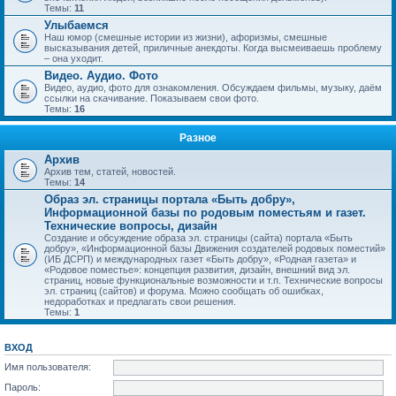
Темы:
11
Улыбаемся
Наш юмор (смешные истории из жизни), афоризмы, смешные
высказывания детей, приличные анекдоты. Когда высмеиваешь проблему
– она уходит.
Видео. Аудио. Фото
Видео, аудио, фото для ознакомления. Обсуждаем фильмы, музыку, даём
ссылки на скачивание. Показываем свои фото.
Темы:
16
Разное
Архив
Архив тем, статей, новостей.
Темы:
14
Образ эл. страницы портала «Быть добру»,
Информационной базы по родовым поместьям и газет.
Технические вопросы, дизайн
Создание и обсуждение образа эл. страницы (сайта) портала «Быть
добру», «Информационной базы Движения создателей родовых поместий»
(ИБ ДСРП) и международных газет «Быть добру», «Родная газета» и
«Родовое поместье»: концепция развития, дизайн, внешний вид эл.
страниц, новые функциональные возможности и т.п. Технические вопросы
эл. страниц (сайтов) и форума. Можно сообщать об ошибках,
недоработках и предлагать свои решения.
Темы:
1
ВХОД
Имя пользователя:
Пароль: