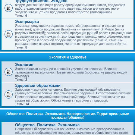
Трудоустройство. Экодело
Форум для тех, кто ищет работу среди единомышленников, предлагает
работу единомышленникам и кто ищет партнёров для совместного
экодела; кто ищет или предлагает волонтёрство (помощников).
Темы:
6
Экоярмарка
Ярмарка продукции из родовых поместий (выращенная и сделанная в
поместье); другой продукции Движения читателей книг В. Мегре (не из
родовых поместий); экологической продукции ручной работы (выращенная
и сделанная своими руками); экопродукции промышленного/фермерского
производства и полезной продукции; по растениям (семена, саженцы,
рассада, поиск старых сортов), животным, продукции для экохозяйства.
Темы:
8
Экология и здоровье
Экология
Экологическая ситуация и способы улучшения экологии. Влияние
технократии на экологию. Новые технологии (прогресс не разрушающий
природу).
Темы:
2
Здоровый образ жизни
Здоровье – экология человека. Влияние окружающей обстановки на
самочувствие человека. Восстановление здоровья. Естественное питание.
Приготовление вкусной вегетарианской пищи. Влияние технократии на
здоровый образ жизни. Образ жизни в гармонии с природой.
Темы:
14
Общество. Политика. Экономика. Народовластие. Территориальные
громады (общины)
Общество. Политика. Экономика
Современный образ жизни в обществе. Позитивные преобразования в
обществе: преобразование городов, социального и общественного строя.