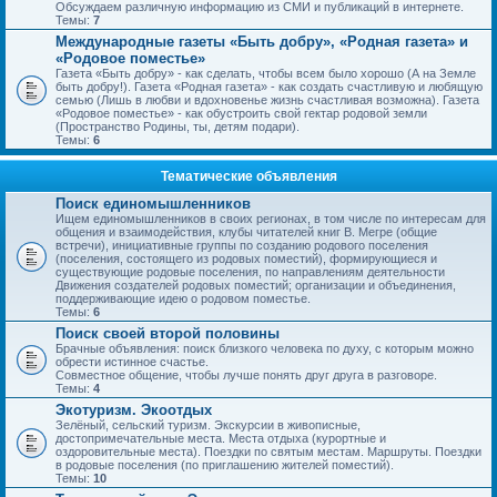
Обсуждаем различную информацию из СМИ и публикаций в интернете.
Темы:
7
Международные газеты «Быть добру», «Родная газета» и
«Родовое поместье»
Газета «Быть добру» - как сделать, чтобы всем было хорошо (А на Земле
быть добру!). Газета «Родная газета» - как создать счастливую и любящую
семью (Лишь в любви и вдохновенье жизнь счастливая возможна). Газета
«Родовое поместье» - как обустроить свой гектар родовой земли
(Пространство Родины, ты, детям подари).
Темы:
6
Тематические объявления
Поиск единомышленников
Ищем единомышленников в своих регионах, в том числе по интересам для
общения и взаимодействия, клубы читателей книг В. Мегре (общие
встречи), инициативные группы по созданию родового поселения
(поселения, состоящего из родовых поместий), формирующиеся и
существующие родовые поселения, по направлениям деятельности
Движения создателей родовых поместий; организации и объединения,
поддерживающие идею о родовом поместье.
Темы:
6
Поиск своей второй половины
Брачные объявления: поиск близкого человека по духу, с которым можно
обрести истинное счастье.
Совместное общение, чтобы лучше понять друг друга в разговоре.
Темы:
4
Экотуризм. Экоотдых
Зелёный, сельский туризм. Экскурсии в живописные,
достопримечательные места. Места отдыха (курортные и
оздоровительные места). Поездки по святым местам. Маршруты. Поездки
в родовые поселения (по приглашению жителей поместий).
Темы:
10