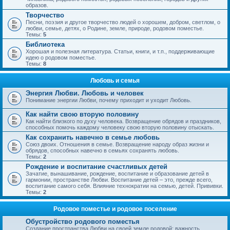
образов.
Творчество
Песни, поэзия и другое творчество людей о хорошем, добром, светлом, о
любви, семье, детях, о Родине, земле, природе, родовом поместье.
Темы:
5
Библиотека
Хорошая и полезная литература. Статьи, книги, и т.п., поддерживающие
идею о родовом поместье.
Темы:
8
Любовь и семья
Энергия Любви. Любовь и человек
Понимание энергии Любви, почему приходит и уходит Любовь.
Как найти свою вторую половину
Как найти близкого по духу человека. Возвращение обрядов и праздников,
способных помочь каждому человеку свою вторую половину отыскать.
Как сохранить навечно в семье любовь
Союз двоих. Отношения в семье. Возвращение народу образ жизни и
обрядов, способных навечно в семьях сохранять любовь.
Темы:
2
Рождение и воспитание счастливых детей
Зачатие, вынашивание, рождение, воспитание и образование детей в
гармонии, пространстве Любви. Воспитание детей – это, прежде всего,
воспитание самого себя. Влияние технократии на семью, детей. Прививки.
Темы:
2
Родовое поместье и родовое поселение
Обустройство родового поместья
Создание пространства Любви на своей земле родовой; важность