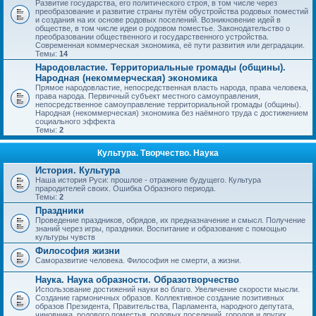
Развитие государства, его политического строя, в том числе через
преобразование и развитие страны путём обустройства родовых поместий
и создания на их основе родовых поселений. Возникновение идей в
обществе, в том числе идеи о родовом поместье. Законодательство о
преобразовании общественного и государственного устройства.
Современная коммерческая экономика, её пути развития или деградации.
Темы:
14
Народовластие. Территориальные громады (общины).
Народная (некоммерческая) экономика
Прямое народовластие, непосредственная власть народа, права человека,
права народа. Первичный субъект местного самоуправления,
непосредственное самоуправление территориальной громады (общины).
Народная (некоммерческая) экономика без наёмного труда с достижением
социального эффекта
Темы:
2
Культура. Творчество. Наука
История. Культура
Наша история Руси: прошлое - отражение будущего. Культура
прародителей своих. Ошибка Образного периода.
Темы:
2
Праздники
Проведение праздников, обрядов, их предназначение и смысл. Получение
знаний через игры, праздники. Воспитание и образование с помощью
культуры чувств
Философия жизни
Саморазвитие человека. Философия не смерти, а жизни.
Наука. Наука образности. Образотворчество
Использование достижений науки во благо. Увеличение скорости мысли.
Создание гармоничных образов. Коллективное создание позитивных
образов Президента, Правительства, Парламента, народного депутата,
чиновника, родового поместья, родовых поселений, городов и других