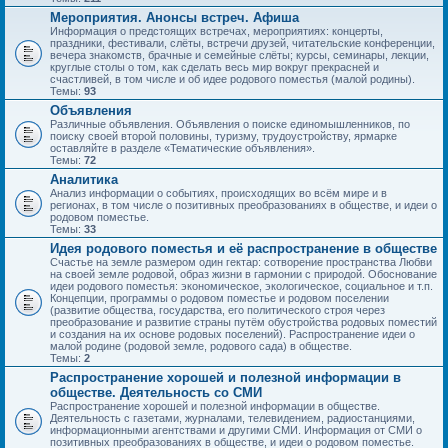
Мероприятия. Анонсы встреч. Афиша
Информация о предстоящих встречах, мероприятиях: концерты,
праздники, фестивали, слёты, встречи друзей, читательские конференции,
вечера знакомств, брачные и семейные слёты; курсы, семинары, лекции,
круглые столы о том, как сделать весь мир вокруг прекрасней и
счастливей, в том числе и об идее родового поместья (малой родины).
Темы:
93
Объявления
Различные объявления. Объявления о поиске единомышленников, по
поиску своей второй половины, туризму, трудоустройству, ярмарке
оставляйте в разделе «Тематические объявления».
Темы:
72
Аналитика
Анализ информации о событиях, происходящих во всём мире и в
регионах, в том числе о позитивных преобразованиях в обществе, и идеи о
родовом поместье.
Темы:
33
Идея родового поместья и её распространение в обществе
Счастье на земле размером один гектар: сотворение пространства Любви
на своей земле родовой, образ жизни в гармонии с природой. Обоснование
идеи родового поместья: экономическое, экологическое, социальное и т.п.
Концепции, программы о родовом поместье и родовом поселении
(развитие общества, государства, его политического строя через
преобразование и развитие страны путём обустройства родовых поместий
и создания на их основе родовых поселений). Распространение идеи о
малой родине (родовой земле, родового сада) в обществе.
Темы:
2
Распространение хорошей и полезной информации в
обществе. Деятельность со СМИ
Распространение хорошей и полезной информации в обществе.
Деятельность с газетами, журналами, телевидением, радиостанциями,
информационными агентствами и другими СМИ. Информация от СМИ о
позитивных преобразованиях в обществе, и идеи о родовом поместье.