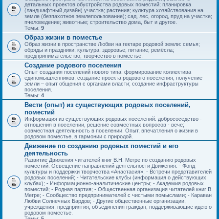
детальных проектов обустройства родовых поместий; планировка
(ландшафтный дизайн) участка; растения; культура хозяйствования на
земле (безпахотное землепользование); сад, лес, огород, пруд на участке;
пчеловедение; животные; строительство дома, быт и другое.
Темы:
9
Образ жизни в поместье
Образ жизни в пространстве Любви на гектаре родовой земли: семья;
обряды и праздники; культура; здоровье; питание; ремёсла;
предпринимательство, творчество в поместье.
Создание родового поселения
Опыт создания поселений нового типа: формирование коллектива
единомышленников; создание проекта родового поселения; получение
земли – опыт общения с органами власти; создание инфраструктуры
поселения.
Темы:
4
Вести (опыт) из существующих родовых поселений,
поместий
Информация из существующих родовых поселений: добрососедство -
отношения в поселении, решение совместных вопросов - вече;
совместная деятельность в поселении. Опыт, впечатления о жизни в
родовом поместье, в гармонии с природой.
Движение по созданию родовых поместий и его
деятельность
Развитие Движения читателей книг В.Н. Мегре по созданию родовых
поместий. Освещение направлений деятельности Движения: - Фонд
культуры и поддержки творчества «Анастасия»; - Встречи представителей
родовых поселений; - Читательские клубы (информация о действующих
клубах); - Информационно-аналитические центры; - Академия родовых
поместий; - Родная партия; - Общественная организация читателей книг В.
Мегре; - Сообщество предпринимателей с чистыми помыслами; - Караван
Любви Солнечных Бардов; - Другие общественные организации,
учреждения, предприятия, объединения граждан, поддерживающие идею о
родовом поместье.
Темы:
5