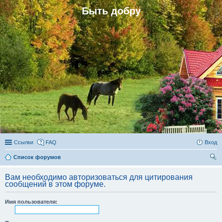
Быть добру
Ссылки
FAQ
Вход
Список форумов
ои
Вам необходимо авторизоваться для цитирования
ск
сообщений в этом форуме.
Имя пользователя: