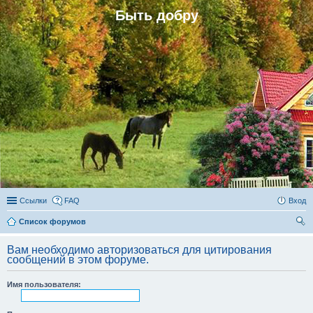
Быть добру
Ссылки
FAQ
Вход
Список форумов
ои
Вам необходимо авторизоваться для цитирования
ск
сообщений в этом форуме.
Имя пользователя: