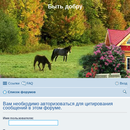
Быть добру
Ссылки
FAQ
Вход
Список форумов
ои
Вам необходимо авторизоваться для цитирования
ск
сообщений в этом форуме.
Имя пользователя: