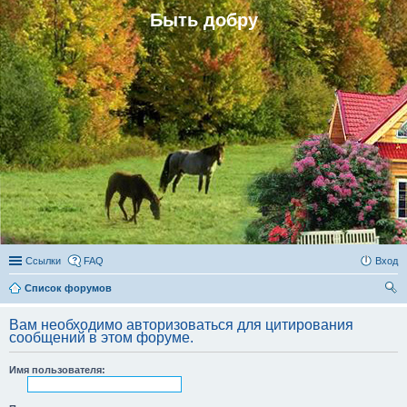
Быть добру
Ссылки
FAQ
Вход
Список форумов
ои
Вам необходимо авторизоваться для цитирования
ск
сообщений в этом форуме.
Имя пользователя: