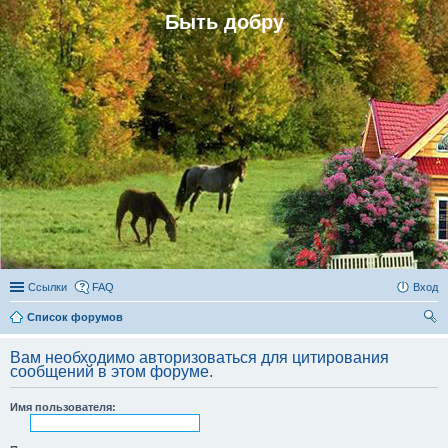
Быть добру
Ссылки
FAQ
Вход
Список форумов
ои
Вам необходимо авторизоваться для цитирования
ск
сообщений в этом форуме.
Имя пользователя: