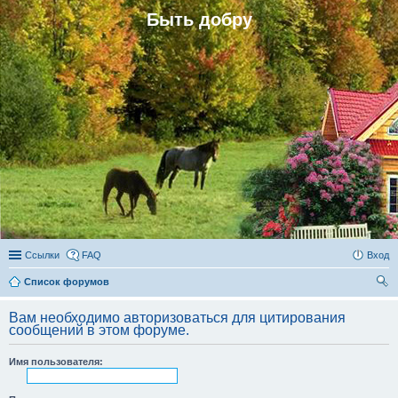
Быть добру
Ссылки
FAQ
Вход
Список форумов
ои
Вам необходимо авторизоваться для цитирования
ск
сообщений в этом форуме.
Имя пользователя: