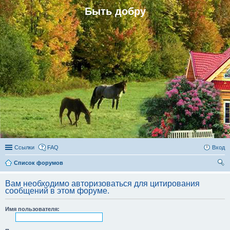
Быть добру
Ссылки
FAQ
Вход
Список форумов
ои
Вам необходимо авторизоваться для цитирования
ск
сообщений в этом форуме.
Имя пользователя: