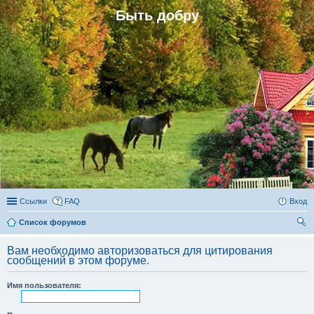
Быть добру
Ссылки
FAQ
Вход
Список форумов
ои
Вам необходимо авторизоваться для цитирования
ск
сообщений в этом форуме.
Имя пользователя: