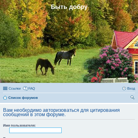
Быть добру
Ссылки
FAQ
Вход
Список форумов
ои
Вам необходимо авторизоваться для цитирования
ск
сообщений в этом форуме.
Имя пользователя: