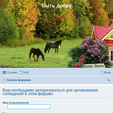
Быть добру
Ссылки
FAQ
Вход
Список форумов
ои
Вам необходимо авторизоваться для цитирования
ск
сообщений в этом форуме.
Имя пользователя: