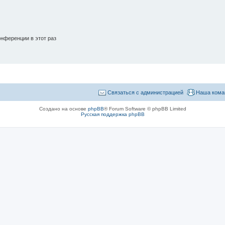
нференции в этот раз
Связаться с администрацией
Наша кома
Создано на основе
phpBB
® Forum Software © phpBB Limited
Русская поддержка phpBB