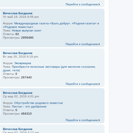
Перейти к сообщению
Вячеслав Богданов
Чт май 19, 2016 9:06 pm
Форум:
Международные газеты «Быть добру», «Родная газета» и
«Родовое поместье»
Тема:
Новые выпуски газет
Ответы:
62
Просмотры:
2956480
Перейти к сообщению
Вячеслав Богданов
Вт апр 26, 2016 9:19 pm
Форум:
Экоярмарка
Тема:
Приобрести полезные экотовары (для экологии сознания,
души, тела)
Ответы:
0
Просмотры:
267440
Перейти к сообщению
Вячеслав Богданов
Ср мар 02, 2016 4:01 pm
Форум:
Обустройство родового поместья
Тема:
Листья – это удобрение
Ответы:
0
Просмотры:
484310
Перейти к сообщению
Вячеслав Богданов
Ср мар 02, 2016 3:12 pm