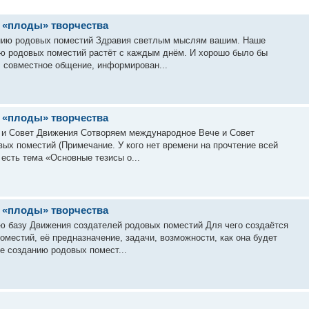
и «плоды» творчества
анию родовых поместий Здравия светлым мыслям вашим. Наше
ю родовых поместий растёт с каждым днём. И хорошо было бы
, совместное общение, информирован...
и «плоды» творчества
 и Совет Движения Сотворяем международное Вече и Совет
ых поместий (Примечание. У кого нет времени на прочтение всей
 есть тема «Основные тезисы о...
и «плоды» творчества
 базу Движения создателей родовых поместий Для чего создаётся
естий, её предназначение, задачи, возможности, как она будет
е созданию родовых помест...