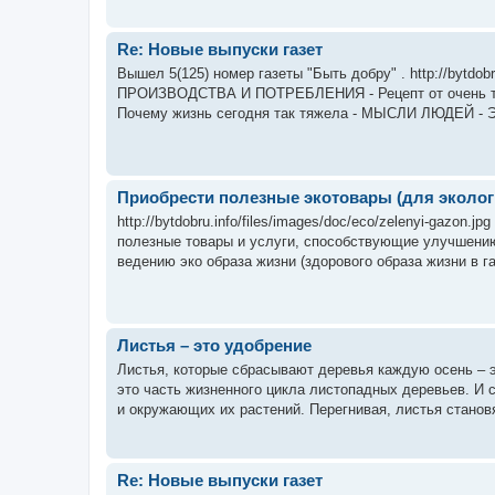
Re: Новые выпуски газет
Вышел 5(125) номер газеты "Быть добру" . http://bytdobr
ПРОИЗВОДСТВА И ПОТРЕБЛЕНИЯ - Рецепт от очень тя
Почему жизнь сегодня так тяжела - МЫСЛИ ЛЮДЕЙ - Эт
Приобрести полезные экотовары (для экологи
http://bytdobru.info/files/images/doc/eco/zelenyi-gazon.
полезные товары и услуги, способствующие улучшению
ведению эко образа жизни (здорового образа жизни в га
Листья – это удобрение
Листья, которые сбрасывают деревья каждую осень – э
это часть жизненного цикла листопадных деревьев. И
и окружающих их растений. Перегнивая, листья становя
Re: Новые выпуски газет