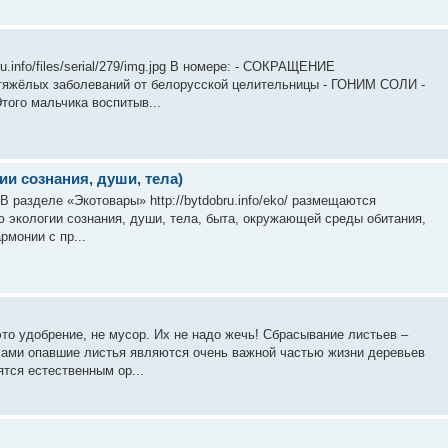
u.info/files/serial/279/img.jpg В номере: - СОКРАЩЕНИЕ
жёлых заболеваний от белорусской целительницы - ГОНИМ СОЛИ -
ого мальчика воспитыв...
и сознания, души, тела)
jpg В разделе «Экотовары» http://bytdobru.info/eko/ размещаются
 экологии сознания, души, тела, быта, окружающей среды обитания,
рмонии с пр...
то удобрение, не мусор. Их не надо жечь! Сбрасывание листьев –
 сами опавшие листья являются очень важной частью жизни деревьев
тся естественным ор...