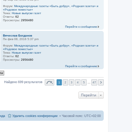
Форум:
Международные газеты «Быть добру», «Родная газета» и
«Родовое поместье»
Тема:
Новые выпуски газет
Ответы:
62
Просмотры:
2956480
Перейти к сообщению
Вячеслав Богданов
Пн фев 08, 2016 5:37 pm
Форум:
Международные газеты «Быть добру», «Родная газета» и
«Родовое поместье»
Тема:
Новые выпуски газет
Ответы:
62
Просмотры:
2956480
Перейти к сообщению
Найдено 699 результатов
1
2
3
4
5
…
47
Перейти
нда
Удалить cookies конференции
Часовой пояс:
UTC+02:00