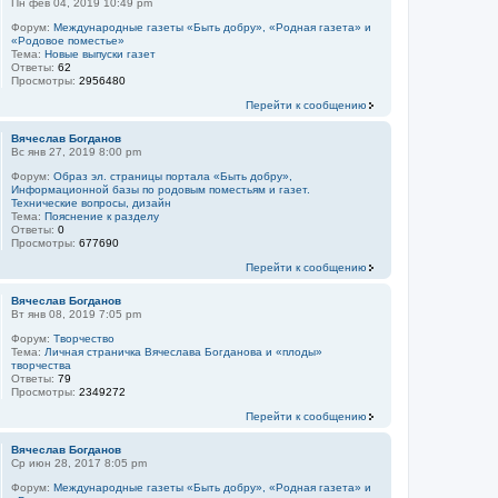
Пн фев 04, 2019 10:49 pm
Форум:
Международные газеты «Быть добру», «Родная газета» и
«Родовое поместье»
Тема:
Новые выпуски газет
Ответы:
62
Просмотры:
2956480
Перейти к сообщению
Вячеслав Богданов
Вс янв 27, 2019 8:00 pm
Форум:
Образ эл. страницы портала «Быть добру»,
Информационной базы по родовым поместьям и газет.
Технические вопросы, дизайн
Тема:
Пояснение к разделу
Ответы:
0
Просмотры:
677690
Перейти к сообщению
Вячеслав Богданов
Вт янв 08, 2019 7:05 pm
Форум:
Творчество
Тема:
Личная страничка Вячеслава Богданова и «плоды»
творчества
Ответы:
79
Просмотры:
2349272
Перейти к сообщению
Вячеслав Богданов
Ср июн 28, 2017 8:05 pm
Форум:
Международные газеты «Быть добру», «Родная газета» и