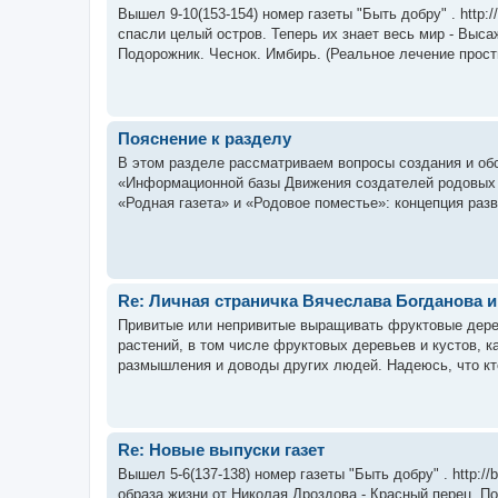
Вышел 9-10(153-154) номер газеты "Быть добру" . http://b
спасли целый остров. Теперь их знает весь мир - Выс
Подорожник. Чеснок. Имбирь. (Реальное лечение прост
Пояснение к разделу
В этом разделе рассматриваем вопросы создания и обс
«Информационной базы Движения создателей родовых 
«Родная газета» и «Родовое поместье»: концепция разви
Re: Личная страничка Вячеслава Богданова 
Привитые или непривитые выращивать фруктовые дерев
растений, в том числе фруктовых деревьев и кустов, к
размышления и доводы других людей. Надеюсь, что кто-
Re: Новые выпуски газет
Вышел 5-6(137-138) номер газеты "Быть добру" . http://by
образа жизни от Николая Дроздова - Красный перец. П