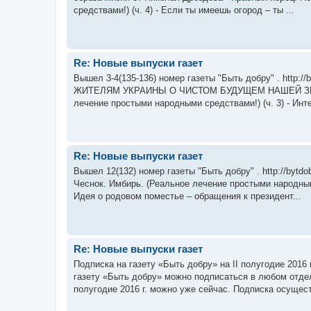
средствами!) (ч. 4) - Если ты имеешь огород – ты ...
Re: Новые выпуски газет
Вышел 3-4(135-136) номер газеты "Быть добру" . http://b
ЖИТЕЛЯМ УКРАИНЫ О ЧИСТОМ БУДУЩЕМ НАШЕЙ ЗЕМЛИ 
лечение простыми народными средствами!) (ч. 3) - Инте
Re: Новые выпуски газет
Вышел 12(132) номер газеты "Быть добру" . http://bytdobr
Чеснок. Имбирь. (Реальное лечение простыми народными
Идея о родовом поместье – обращения к президент...
Re: Новые выпуски газет
Подписка на газету «Быть добру» на II полугодие 2016
газету «Быть добру» можно подписаться в любом отделе
полугодие 2016 г. можно уже сейчас. Подписка осущест