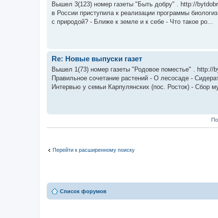
Вышел 3(123) номер газеты "Быть добру" . http://bytdobru
в России приступила к реализации программы биолог
с природой? - Ближе к земле и к себе - Что такое ро...
Re: Новые выпуски газет
Вышел 1(73) номер газеты "Родовое поместье" . http://byt
Правильное сочетание растений - О лесосаде - Сидерат
Интервью у семьи Карпулянских (пос. Росток) - Сбор му
По
Перейти к расширенному поиску
Список форумов