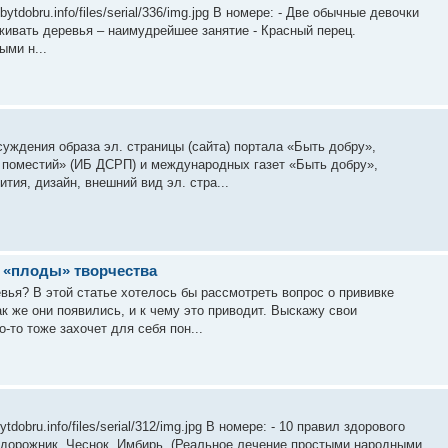
ytdobru.info/files/serial/336/img.jpg В номере: - Две обычные девочки
аживать деревья – наимудрейшее занятие - Красный перец.
ыми н...
уждения образа эл. страницы (сайта) портала «Быть добру»,
поместий» (ИБ ДСРП) и международных газет «Быть добру»,
тия, дизайн, внешний вид эл. стра...
и «плоды» творчества
ья? В этой статье хотелось бы рассмотреть вопрос о прививке
ак же они появились, и к чему это приводит. Выскажу свои
то тоже захочет для себя пон...
tdobru.info/files/serial/312/img.jpg В номере: - 10 правил здорового
одорожник. Чеснок. Имбирь. (Реальное лечение простыми народными