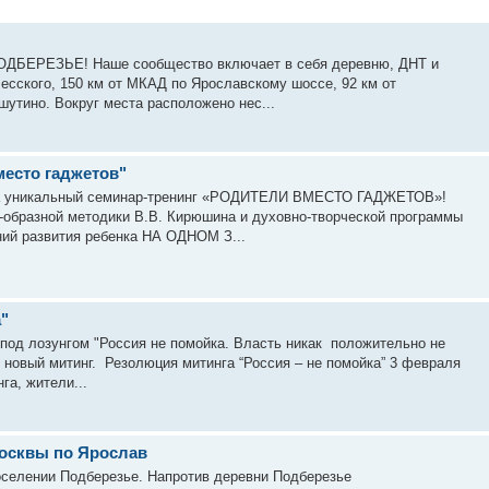
ПОДБЕРЕЗЬЕ! Наше сообщество включает в себя деревню, ДНТ и
лесского, 150 км от МКАД по Ярославскому шоссе, 92 км от
утино. Вокруг места расположено нес...
место гаджетов"
 на уникальный семинар-тренинг «РОДИТЕЛИ ВМЕСТО ГАДЖЕТОВ»!
-образной методики В.В. Кирюшина и духовно-творческой программы
ий развития ребенка НА ОДНОМ З...
"
 под лозунгом "Россия не помойка. Власть никак положительно не
 новый митинг. Резолюция митинга “Россия – не помойка” 3 февраля
га, жители...
Москвы по Ярослав
оселении Подберезье. Напротив деревни Подберезье