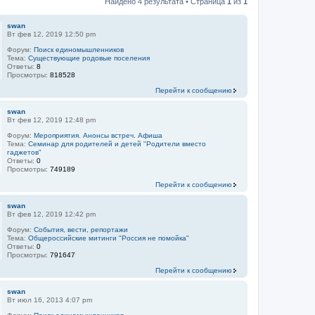
Найдено 4 результата • Страница
1
из
1
swan
Вт фев 12, 2019 12:50 pm
Форум:
Поиск единомышленников
Тема:
Существующие родовые поселения
Ответы:
8
Просмотры:
818528
Перейти к сообщению
swan
Вт фев 12, 2019 12:48 pm
Форум:
Мероприятия. Анонсы встреч. Афиша
Тема:
Семинар для родителей и детей "Родители вместо
гаджетов"
Ответы:
0
Просмотры:
749189
Перейти к сообщению
swan
Вт фев 12, 2019 12:42 pm
Форум:
События, вести, репортажи
Тема:
Общероссийские митинги "Россия не помойка"
Ответы:
0
Просмотры:
791647
Перейти к сообщению
swan
Вт июл 16, 2013 4:07 pm