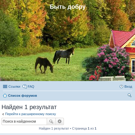
Быть добру
Ссылки
FAQ
Вход
Список форумов
ои
Найден 1 результат
ск
Перейти к расширенному поиску
Найден 1 результат • Страница
1
из
1