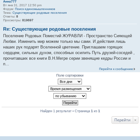
Анна777
Вт янв 31, 2017 12:50 pm
Форум:
Поиск единомышленников
Тема:
Существующие родовые поселения
Ответы:
8
Просмотры:
819697
Re: Существующие родовые поселения
Поселение Родовых Поместий ЖУРАВЛИ - Пространство Сияющей
Любви. Изменить мир можем только мы сами. И действия лишь
наших рук подарят Вселенной цветение. Приглашаем горящих
сердцем, сильных духом, способных осилить Путь друзей-соседей ,
прочитавших все книги В.Н.Мегре серии звенящие кедры России и
п...
Перейти к сообщению
Поле сортировки
Найден 1 результат • Страница
1
из
1
Перейти