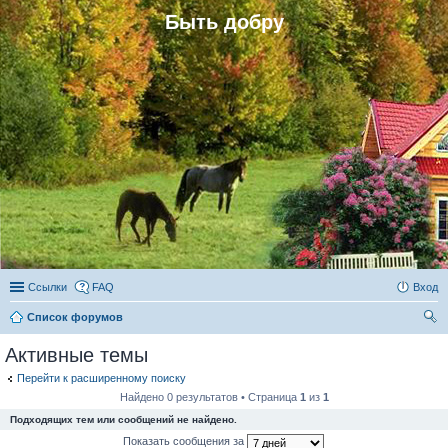
Быть добру
Ссылки
FAQ
Вход
Список форумов
ои
Активные темы
ск
Перейти к расширенному поиску
Найдено 0 результатов • Страница
1
из
1
Подходящих тем или сообщений не найдено.
Показать сообщения за