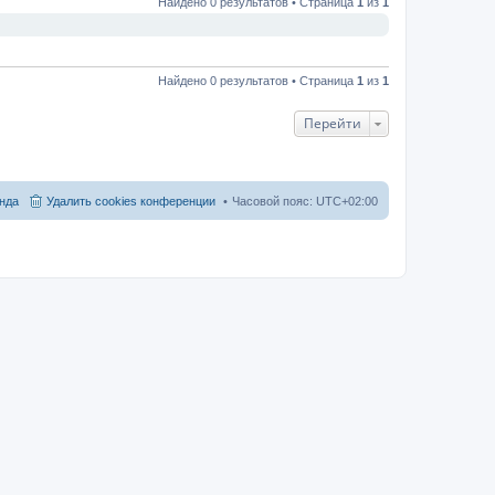
Найдено 0 результатов • Страница
1
из
1
Найдено 0 результатов • Страница
1
из
1
Перейти
нда
Удалить cookies конференции
Часовой пояс:
UTC+02:00