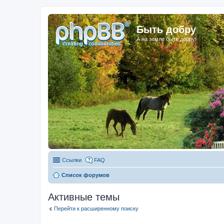
Быть добру
А на земле быть добру!
Ссылки
FAQ
Список форумов
Активные темы
Перейти к расширенному поиску