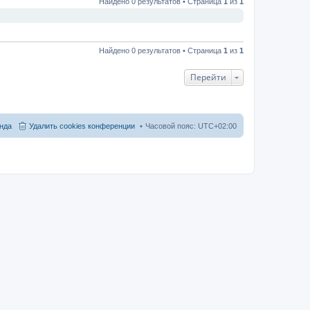
Найдено 0 результатов • Страница
1
из
1
Найдено 0 результатов • Страница
1
из
1
Перейти
нда
Удалить cookies конференции
Часовой пояс:
UTC+02:00