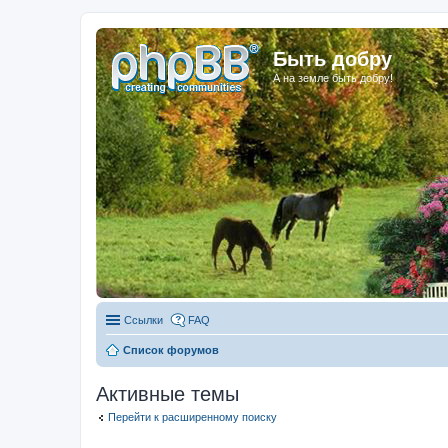
Быть добру
А на земле быть добру!
Ссылки
FAQ
Список форумов
Активные темы
Перейти к расширенному поиску