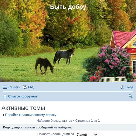
Быть добру
Ссылки
FAQ
Вход
Список форумов
ои
Активные темы
ск
Перейти к расширенному поиску
Найдено 0 результатов • Страница
1
из
1
Подходящих тем или сообщений не найдено.
Показать сообщения за