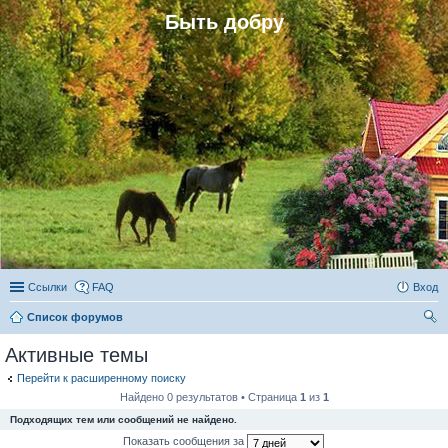
Быть добру
Ссылки
FAQ
Вход
Список форумов
ои
Активные темы
ск
Перейти к расширенному поиску
Найдено 0 результатов • Страница
1
из
1
Подходящих тем или сообщений не найдено.
Показать сообщения за