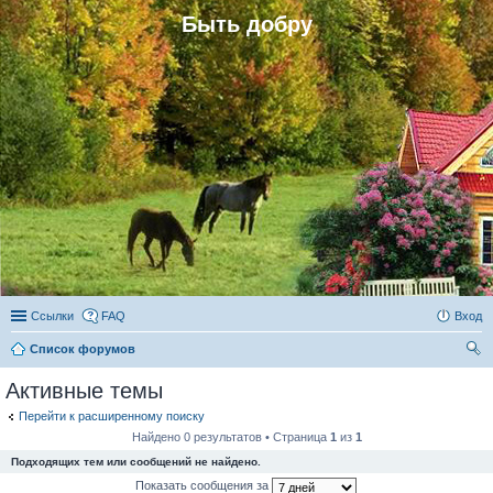
Быть добру
Ссылки
FAQ
Вход
Список форумов
ои
Активные темы
ск
Перейти к расширенному поиску
Найдено 0 результатов • Страница
1
из
1
Подходящих тем или сообщений не найдено.
Показать сообщения за