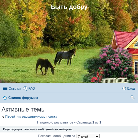
Быть добру
Ссылки
FAQ
Вход
Список форумов
ои
Активные темы
ск
Перейти к расширенному поиску
Найдено 0 результатов • Страница
1
из
1
Подходящих тем или сообщений не найдено.
Показать сообщения за