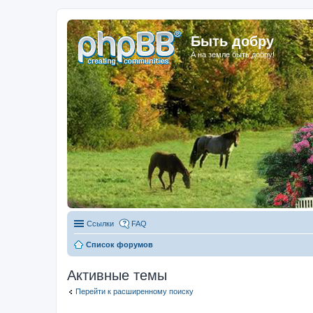
Быть добру
А на земле быть добру!
Ссылки
FAQ
Список форумов
Активные темы
Перейти к расширенному поиску