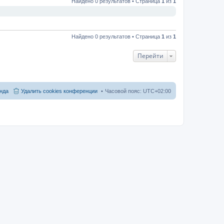
Найдено 0 результатов • Страница
1
из
1
Найдено 0 результатов • Страница
1
из
1
Перейти
нда
Удалить cookies конференции
Часовой пояс:
UTC+02:00