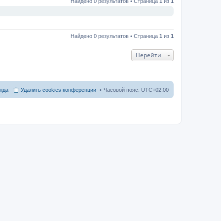
Найдено 0 результатов • Страница
1
из
1
Найдено 0 результатов • Страница
1
из
1
Перейти
нда
Удалить cookies конференции
Часовой пояс:
UTC+02:00