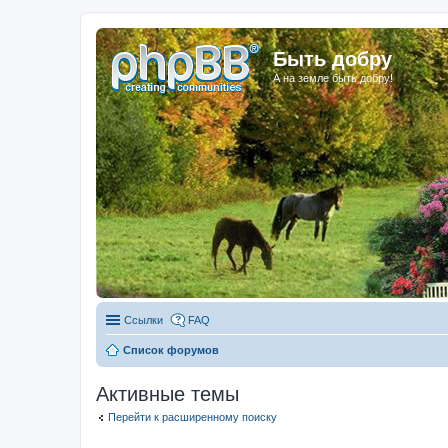
Быть добру
А на земле быть добру!
Ссылки
FAQ
Список форумов
Активные темы
Перейти к расширенному поиску