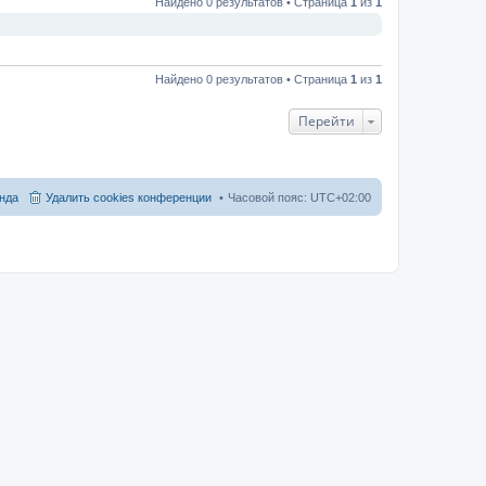
Найдено 0 результатов • Страница
1
из
1
Найдено 0 результатов • Страница
1
из
1
Перейти
нда
Удалить cookies конференции
Часовой пояс:
UTC+02:00