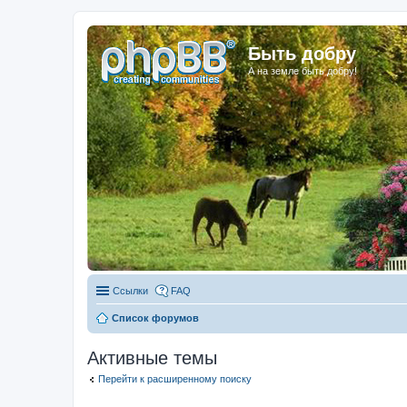
Быть добру
А на земле быть добру!
Ссылки
FAQ
Список форумов
Активные темы
Перейти к расширенному поиску