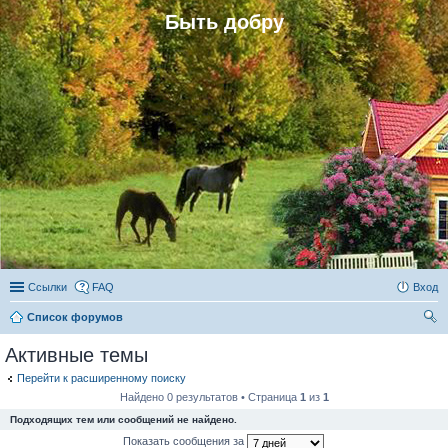
Быть добру
Ссылки
FAQ
Вход
Список форумов
ои
Активные темы
ск
Перейти к расширенному поиску
Найдено 0 результатов • Страница
1
из
1
Подходящих тем или сообщений не найдено.
Показать сообщения за