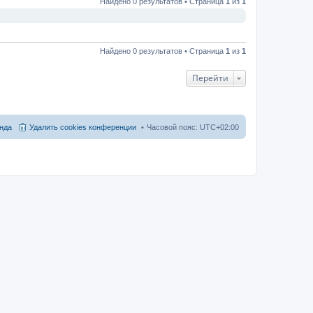
Найдено 0 результатов • Страница
1
из
1
Найдено 0 результатов • Страница
1
из
1
Перейти
нда
Удалить cookies конференции
Часовой пояс:
UTC+02:00