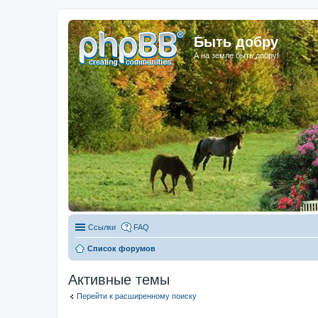
Быть добру
А на земле быть добру!
Ссылки
FAQ
Список форумов
Активные темы
Перейти к расширенному поиску