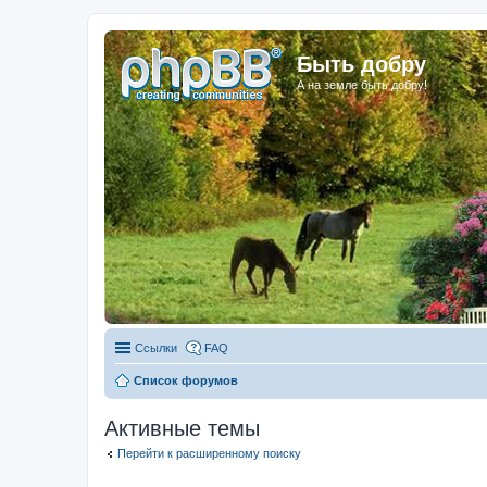
Быть добру
А на земле быть добру!
Ссылки
FAQ
Список форумов
Активные темы
Перейти к расширенному поиску