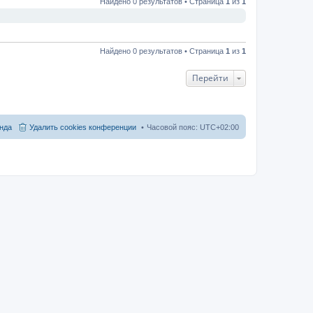
Найдено 0 результатов • Страница
1
из
1
Найдено 0 результатов • Страница
1
из
1
Перейти
нда
Удалить cookies конференции
Часовой пояс:
UTC+02:00