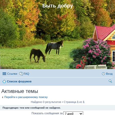
Быть добру
Ссылки
FAQ
Вход
Список форумов
ои
Активные темы
ск
Перейти к расширенному поиску
Найдено 0 результатов • Страница
1
из
1
Подходящих тем или сообщений не найдено.
Показать сообщения за