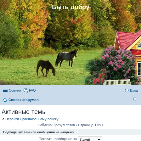
Быть добру
Ссылки
FAQ
Вход
Список форумов
ои
Активные темы
ск
Перейти к расширенному поиску
Найдено 0 результатов • Страница
1
из
1
Подходящих тем или сообщений не найдено.
Показать сообщения за