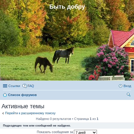
Быть добру
Ссылки
FAQ
Вход
Список форумов
ои
Активные темы
ск
Перейти к расширенному поиску
Найдено 0 результатов • Страница
1
из
1
Подходящих тем или сообщений не найдено.
Показать сообщения за