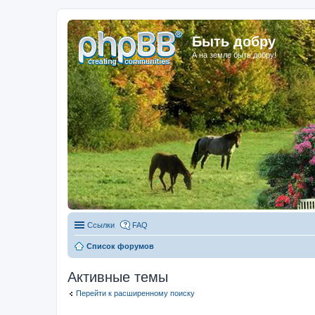
Быть добру
А на земле быть добру!
Ссылки
FAQ
Список форумов
Активные темы
Перейти к расширенному поиску