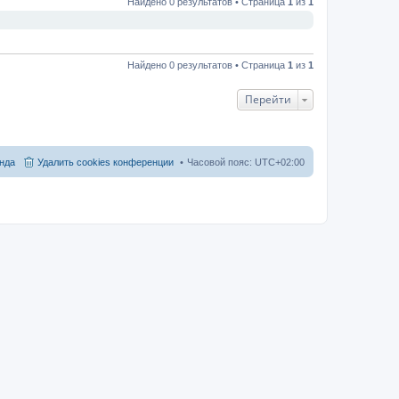
Найдено 0 результатов • Страница
1
из
1
Найдено 0 результатов • Страница
1
из
1
Перейти
нда
Удалить cookies конференции
Часовой пояс:
UTC+02:00