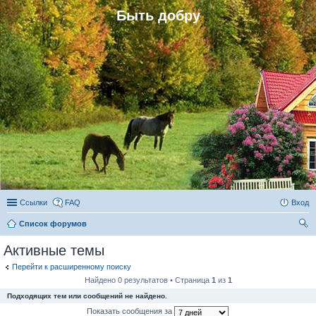
Быть добру
Ссылки
FAQ
Вход
Список форумов
ои
Активные темы
ск
Перейти к расширенному поиску
Найдено 0 результатов • Страница
1
из
1
Подходящих тем или сообщений не найдено.
Показать сообщения за