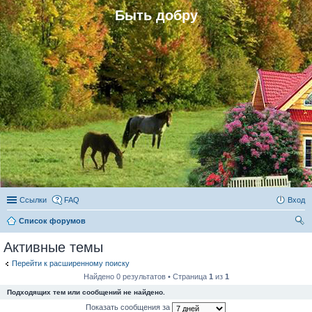
Быть добру
Ссылки
FAQ
Вход
Список форумов
ои
Активные темы
ск
Перейти к расширенному поиску
Найдено 0 результатов • Страница
1
из
1
Подходящих тем или сообщений не найдено.
Показать сообщения за