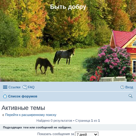
Быть добру
Ссылки
FAQ
Вход
Список форумов
ои
Активные темы
ск
Перейти к расширенному поиску
Найдено 0 результатов • Страница
1
из
1
Подходящих тем или сообщений не найдено.
Показать сообщения за